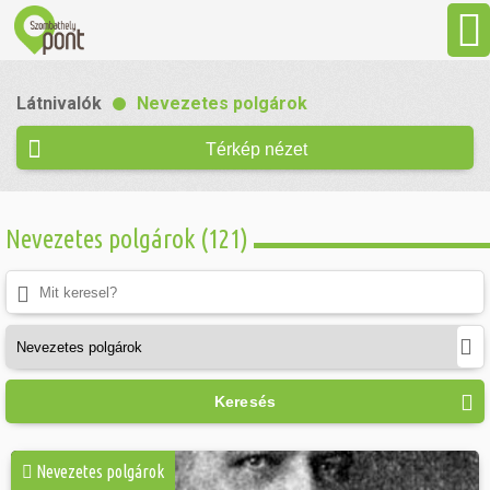
Aktuális
Látnivalók
Nevezetes polgárok
Programok
Térkép nézet
Látnivalók
Nevezetes polgárok (121)
Gasztronómia
Szállás
Keresés
Sport
Nevezetes polgárok
Szabadidő