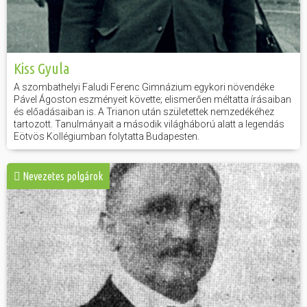
Kiss Gyula
A szombathelyi Faludi Ferenc Gimnázium egykori növendéke
Pável Ágoston eszményeit követte; elismerően méltatta írásaiban
és előadásaiban is. A Trianon után születettek nemzedékéhez
tartozott. Tanulmányait a második világháború alatt a legendás
Eötvös Kollégiumban folytatta Budapesten.
Nevezetes polgárok