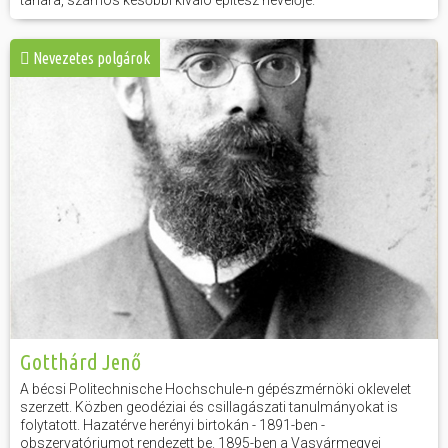
tanára, számos későbbi kiváló építész nevelője.
Nevezetes polgárok
Gotthárd Jenő
A bécsi Politechnische Hochschule-n gépészmérnöki oklevelet
szerzett. Közben geodéziai és csillagászati tanulmányokat is
folytatott. Hazatérve herényi birtokán - 1891-ben -
obszervatóriumot rendezett be. 1895-ben a Vasvármegyei