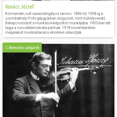
Kovács József
Körmenden volt vasesztergályos tanonc. 1896-tól 1908-ig a
szombathelyi Pohl-gépgyárban dolgozott, mint műhelyvezető.
Bekapcsolódott a munkásönképzőkör munkájába. 1903-ban lett
tagja a szociáldemokrata pártnak. 1918 novemberében
megalakult munkástanács elnökévé választják.
Nevezetes polgárok