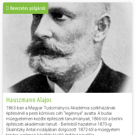
Nevezetes polgárok
Hauszmann Alajos
1863-ban a Magyar Tudományos Akadémia székházának
építésénél a pesti kőmíves céh "legénnyé" avatta. A budai
műegyetemen kezdte építészeti tanulmányait, 1866-tól a berlini
építészeti akadémián tanult. - Berlinből hazatérve 1870-ig
Skalnitzky Antal irodájában dolgozott. 1872-től a műegyetem