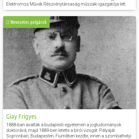
Elektromos Művek Részvénytársaság műszaki igazgatója lett.
Nevezetes polgárok
Giay Frigyes
1888-ban avatták a budapesti egyetemen a jogtudományok
doktorává, majd 1889-ben letette a bírói vizsgát. Pályáját
Sopronban, Budapesten, Fiumében kezdte, innen a szombathelyi