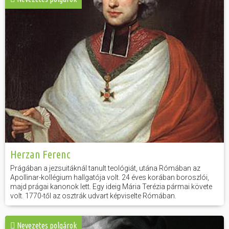
Herzan Ferenc
Prágában a jezsuitáknál tanult teológiát, utána Rómában az
Apollinar-kollégium hallgatója volt. 24 éves korában boroszlói,
majd prágai kanonok lett. Egy ideig Mária Terézia pármai követe
volt. 1770-től az osztrák udvart képviselte Rómában.
Nevezetes polgárok