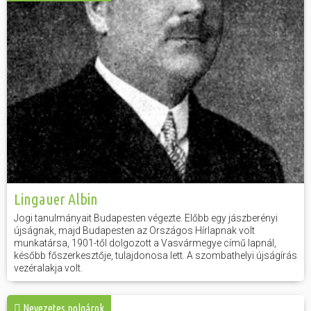
Hasznos
Lingauer Albin
Jogi tanulmányait Budapesten végezte. Előbb egy jászberényi
újságnak, majd Budapesten az Országos Hírlapnak volt
munkatársa, 1901-től dolgozott a Vasvármegye című lapnál,
később főszerkesztője, tulajdonosa lett. A szombathelyi újságírás
vezéralakja volt.
Nevezetes polgárok