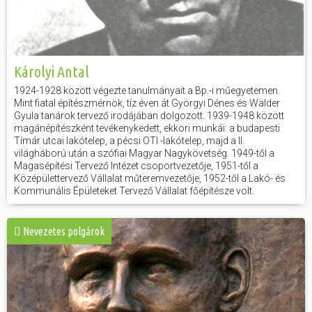
Károlyi Antal
1924-1928 között végezte tanulmányait a Bp.-i műegyetemen.
Mint fiatal építészmérnök, tíz éven át Györgyi Dénes és Wälder
Gyula tanárok tervező irodájában dolgozott. 1939-1948 között
magánépítészként tevékenykedett, ekkori munkái: a budapesti
Tímár utcai lakótelep, a pécsi OTI -lakótelep, majd a II.
világháború után a szófiai Magyar Nagykövetség. 1949-től a
Magasépítési Tervező Intézet csoportvezetője, 1951-től a
Középülettervező Vállalat műteremvezetője, 1952-től a Lakó- és
Kommunális Épületeket Tervező Vállalat főépítésze volt.
Nevezetes polgárok