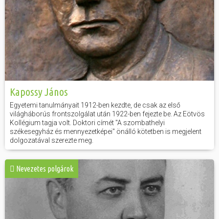
Kapossy János
Egyetemi tanulmányait 1912-ben kezdte, de csak az első
világháborús frontszolgálat után 1922-ben fejezte be. Az Eötvös
Kollégium tagja volt. Doktori címét "A szombathelyi
székesegyház és mennyezetképei" önálló kötetben is megjelent
dolgozatával szerezte meg.
Nevezetes polgárok