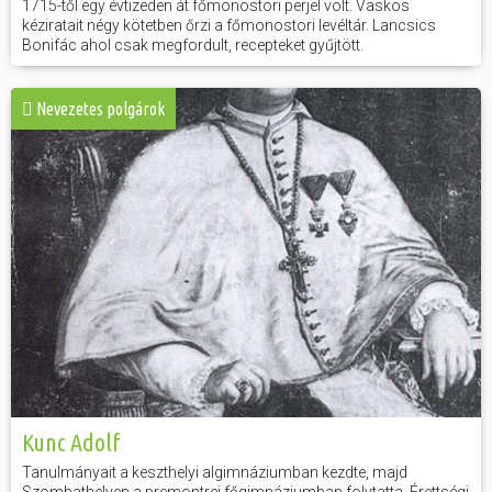
1715-től egy évtizeden át főmonostori perjel volt. Vaskos
kéziratait négy kötetben őrzi a főmonostori levéltár. Lancsics
Bonifác ahol csak megfordult, recepteket gyűjtött.
Nevezetes polgárok
Kunc Adolf
Tanulmányait a keszthelyi algimnáziumban kezdte, majd