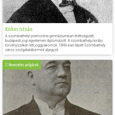
Kiskos István
A szombathelyi premontrei gimnáziumban érettségizett,
budapesti jogi egyetemen diplomázott. A szombathelyi királyi
törvényszéken lett joggyakornok. 1896-ban lépett Szombathely
város szolgálatába mint aljegyző.
Nevezetes polgárok