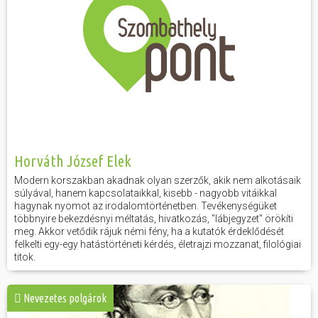
Horváth József Elek
Modern korszakban akadnak olyan szerzők, akik nem alkotásaik
súlyával, hanem kapcsolataikkal, kisebb - nagyobb vitáikkal
hagynak nyomot az irodalomtörténetben. Tevékenységüket
többnyire bekezdésnyi méltatás, hivatkozás, "lábjegyzet" örökíti
meg. Akkor vetődik rájuk némi fény, ha a kutatók érdeklődését
felkelti egy-egy hatástörténeti kérdés, életrajzi mozzanat, filológiai
titok.
Nevezetes polgárok