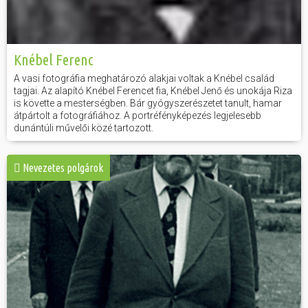
Knébel Ferenc
A vasi fotográfia meghatározó alakjai voltak a Knébel család
tagjai. Az alapító Knébel Ferencet fia, Knébel Jenő és unokája Riza
is követte a mesterségben. Bár gyógyszerészetet tanult, hamar
átpártolt a fotográfiához. A portréfényképezés legjelesebb
dunántúli művelői közé tartozott.
Nevezetes polgárok