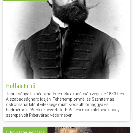
Hollán Ernő
Tanulmányait a bécsi hadmérnöki akadémián végezte 1839-ben.
A szabadságharc idején, Fehértemplomnál és Szenttamás
ostrománál kitűnt vitézsége miatt Kossuth őrnaggyá és
hadmérnöki főnökké nevezte ki. Erődítési munkálatainak nagy
szerepe volt Pétervárad védelmében.
Nevezetes polgárok