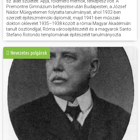
sz. alatt született. Apja, földmérő mérnök, térképész volt. A
Premontrei Gimnázium befejezése után Budapesten, a József
Nádor Műegyetemen folytatta tanulmányait, ahol 1932-ben
szerzett építészmérnöki diplomát, majd 1941-ben műszaki
doktori oklevelet.1935–1938 között a római Magyar Akadémián
tanult ösztöndíjjal, Róma városépítészetét és a magyarok Santo
Stefano Rotondo templomának építészetét tanulmányozta.
Nevezetes polgárok