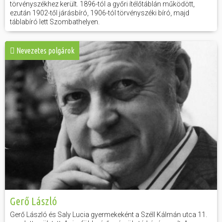
törvényszékhez került. 1896-tól a győri ítélőtáblán működött,
ezután 1902-től járásbíró, 1906-tól törvényszéki bíró, majd
táblabíró lett Szombathelyen.
Nevezetes polgárok
Gerő László
Gerő László és Saly Lucia gyermekeként a Széll Kálmán utca 11.