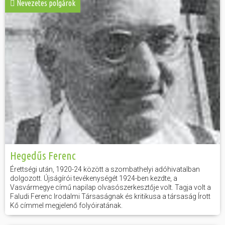
Nevezetes polgárok
Hegedűs Ferenc
Érettségi után, 1920-24 között a szombathelyi adóhivatalban
dolgozott. Újságírói tevékenységét 1924-ben kezdte, a
Vasvármegye című napilap olvasószerkesztője volt. Tagja volt a
Faludi Ferenc Irodalmi Társaságnak és kritikusa a társaság Írott
Kő címmel megjelenő folyóiratának.