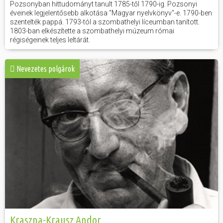
Pozsonyban hittudományt tanult 1785-től 1790-ig. Pozsonyi
éveinek legjelentősebb alkotása "Magyar nyelvkönyv"-e. 1790-ben
szentelték pappá. 1793-tól a szombathelyi líceumban tanított.
1803-ban elkészítette a szombathelyi múzeum római
régiségeinek teljes leltárát.
Nevezetes polgárok
Kraszna-Krausz Andor