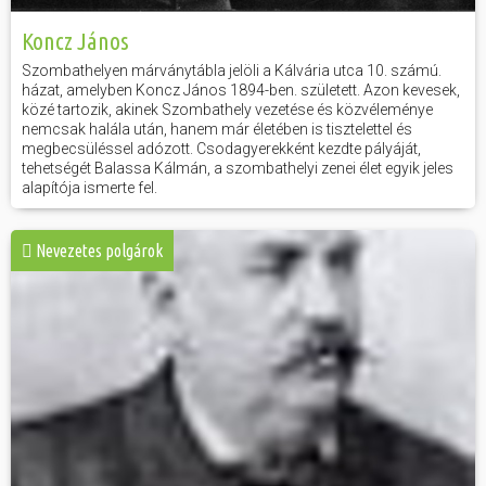
Koncz János
Szombathelyen márványtábla jelöli a Kálvária utca 10. számú.
házat, amelyben Koncz János 1894-ben. született. Azon kevesek,
közé tartozik, akinek Szombathely vezetése és közvéleménye
nemcsak halála után, hanem már életében is tisztelettel és
megbecsüléssel adózott. Csodagyerekként kezdte pályáját,
tehetségét Balassa Kálmán, a szombathelyi zenei élet egyik jeles
alapítója ismerte fel.
Nevezetes polgárok