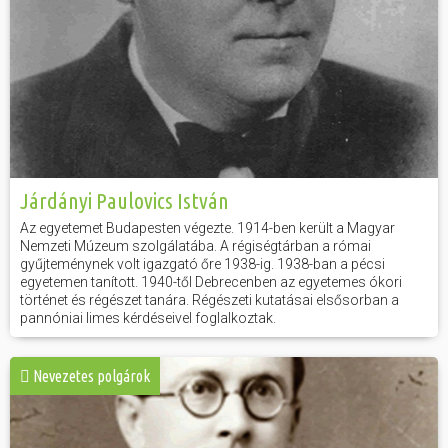
Járdányi Paulovics István
Az egyetemet Budapesten végezte. 1914-ben került a Magyar
Nemzeti Múzeum szolgálatába. A régiségtárban a római
gyűjteménynek volt igazgató őre 1938-ig. 1938-ban a pécsi
egyetemen tanított. 1940-től Debrecenben az egyetemes ókori
történet és régészet tanára. Régészeti kutatásai elsősorban a
pannóniai limes kérdéseivel foglalkoztak.
Nevezetes polgárok