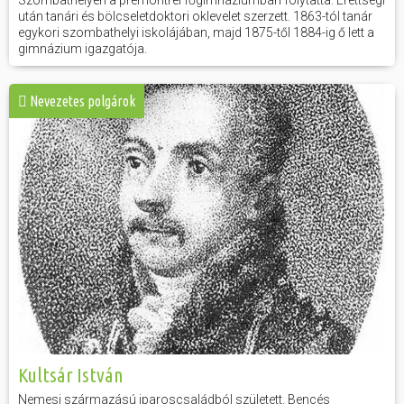
Szombathelyen a premontrei főgimnáziumban folytatta. Érettségi
után tanári és bölcseletdoktori oklevelet szerzett. 1863-tól tanár
egykori szombathelyi iskolájában, majd 1875-től 1884-ig ő lett a
gimnázium igazgatója.
Nevezetes polgárok
Kultsár István
Nemesi származású iparoscsaládból született. Bencés