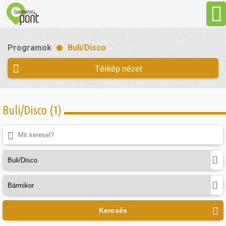
Aktuális
Programok
Buli/Disco
Programok
Térkép nézet
Látnivalók
Buli/Disco (1)
Gasztronómia
Szállás
Sport
Keresés
Szabadidő