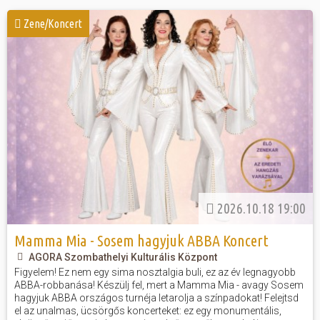
Zene/Koncert
Hasznos
2026.10.18 19:00
Mamma Mia - Sosem hagyjuk ABBA Koncert
AGORA Szombathelyi Kulturális Központ
Figyelem! Ez nem egy sima nosztalgia buli, ez az év legnagyobb
ABBA-robbanása! Készülj fel, mert a Mamma Mia - avagy Sosem
hagyjuk ABBA országos turnéja letarolja a színpadokat! Felejtsd
el az unalmas, ücsörgős koncerteket: ez egy monumentális,