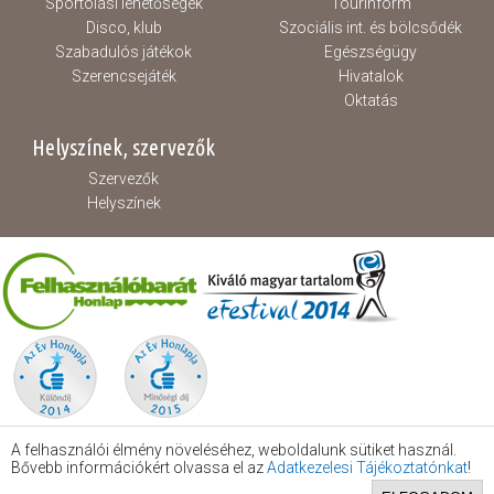
Sportolási lehetőségek
Tourinform
Disco, klub
Szociális int. és bölcsődék
Szabadulós játékok
Egészségügy
Szerencsejáték
Hivatalok
Oktatás
Helyszínek, szervezők
Szervezők
Helyszínek
A felhasználói élmény növeléséhez, weboldalunk sütiket használ.
Bővebb információkért olvassa el az
Adatkezelesi Tájékoztatónkat
!