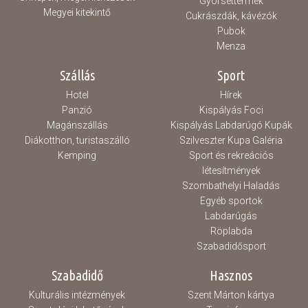
Gyorséttermek
Megyei kitekintő
Cukrászdák, kávézók
Pubok
Menza
Szállás
Sport
Hotel
Hírek
Panzió
Kispályás Foci
Magánszállás
Kispályás Labdarúgó Kupák
Diákotthon, turistaszálló
Szilveszter Kupa Galéria
Kemping
Sport és rekreációs
létesítmények
Szombathelyi Haladás
Egyéb sportok
Labdarúgás
Röplabda
Szabadidősport
Szabadidő
Hasznos
Kulturális intézmények
Szent Márton kártya