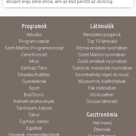
elsöprő erejű zenei show, ami az első perctől az utolsóig...
Programok
Látnivalók
Aktuális
Nevezetes polgárok
Program naptár
Top 10 látnivaló
Szent Márton Programsorozat
Római emlékek nyomában
Zene/Koncert
Szent Márton nyomában
Mozi
Zsidó emlékek nyomában
Színház/Tánc
Tudósok, művészek nyomában
Előadás/Kiállítás
Szombathely régen és most
Gyerekeknek
Múzeumok, kiállítóhelyek
Sport
Fák ölelésében
Buli/Disco
Víz közelben
Kiemelt rendezvények
Összes látnivaló
Tanfolyam, képzés
Gasztronómia
Tábor
Egyházi, vallási
Heti menü
Egyebek
Éttermek
Ünnepek, megemlékezések