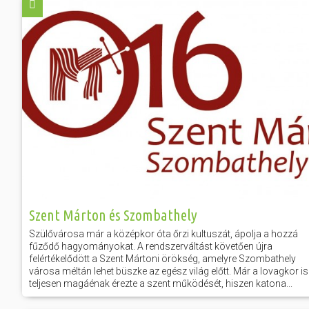
Előadás/Kiállítás
Egyéb spo
Tudóso
Gyerekeknek
nyomá
Labdarúgá
Sport
Szomba
Röplabda
most
Buli/Disco
Szabadidő
Múzeu
Kiemelt rendezvények
kiállít
Fák öl
Tanfolyam, képzés
Víz köz
Tábor
Összes látniv
Egyházi, vallási
Szent Márton és Szombathely
Egyebek
Szülővárosa már a középkor óta őrzi kultuszát, ápolja a hozzá
fűződő hagyományokat. A rendszerváltást követően újra
Ünnepek,
felértékelődött a Szent Mártoni örökség, amelyre Szombathely
megemlékezések
városa méltán lehet büszke az egész világ előtt. Már a lovagkor is
teljesen magáénak érezte a szent működését, hiszen katona...
Megyei kitekintő