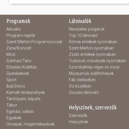
Programok
Látnivalók
Aktuális
Nevezetes polgárok
Program naptár
Top 10 látnivaló
Szent Márton Programsorozat
Római emlékek nyomában
Zene/Koncert
Szent Márton nyomában
Mozi
Zsidó emlékek nyomában
Színház/Tánc
Tudósok, művészek nyomában
Előadás/Kiállítás
Szombathely régen és most
Gyerekeknek
Múzeumok, kiállítóhelyek
Sport
Fák ölelésében
Buli/Disco
Víz közelben
Kiemelt rendezvények
Összes látnivaló
Tanfolyam, képzés
Tábor
Helyszínek, szervezők
Egyházi, vallási
Szervezők
Egyebek
Helyszínek
Ünnepek, megemlékezések