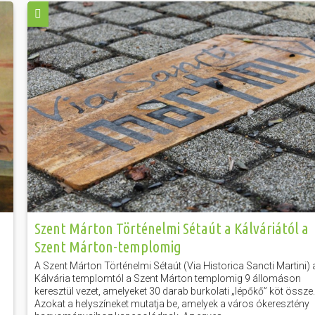
Szent Márton Történelmi Sétaút a Kálváriától a
Szent Márton-templomig
A Szent Márton Történelmi Sétaút (Via Historica Sancti Martini) 
Kálvária templomtól a Szent Márton templomig 9 állomáson
keresztül vezet, amelyeket 30 darab burkolati „lépőkő” köt össze.
Azokat a helyszíneket mutatja be, amelyek a város ókeresztény