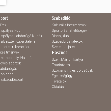
Sport
Szabadidő
írek
Kulturális intézmények
ispályás Foci
Sportolási lehetőségek
ispályás Labdarúgó Kupák
Disco, klub
zilveszter Kupa Galéria
Szabadulós játékok
port és rekreációs
Szerencsejáték
Hasznos
étesítmények
zombathelyi Haladás
Szent Márton kártya
gyéb sportok
Tourinform
Labdarúgás
Szociális int. és bölcsődék
Röplabda
Egészségügy
zabadidősport
Hivatalok
Oktatás