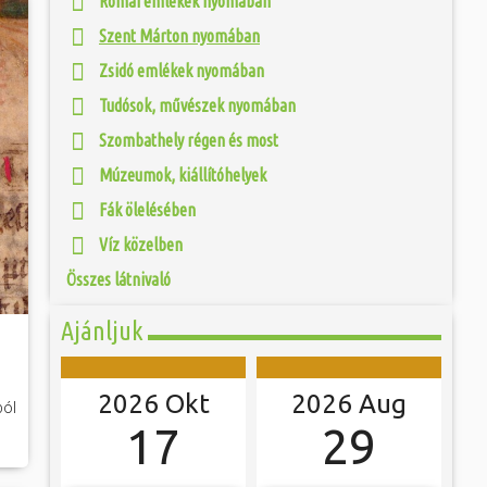
Római emlékek nyomában
fás szárú növényt
 és szombat egy új valóság...
ári gödrök helyén
Szent Márton nyomában
 amelyeket 1965-től
iek. 2 évvel később
ójában, egyben
Zsidó emlékek nyomában
ó mérkőzésén a
 hála a gondozásnak,
ra. A találkozó
 Szombathely egyik
ett játékkal és
Tudósok, művészek nyomában
övezett sétányon
ani a lépést a
yüttessel....
Szombathely régen és most
Múzeumok, kiállítóhelyek
Fák ölelésében
Víz közelben
Összes látnivaló
Ajánljuk
2026 Okt
2026 Aug
ból
17
29