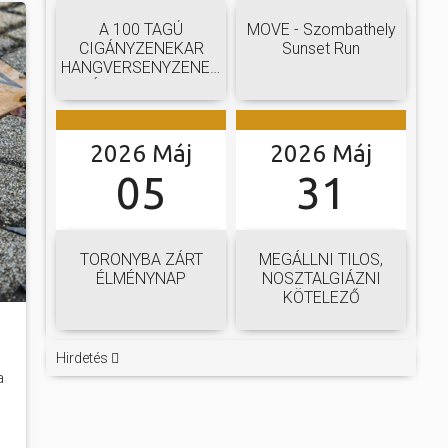
A 100 TAGÚ
MOVE - Szombathely
CIGÁNYZENEKAR
Sunset Run
HANGVERSENYZENEKARI
GÁLAKONCERTJE
2026 Máj
2026 Máj
05
31
TORONYBA ZÁRT
MEGÁLLNI TILOS,
ÉLMÉNYNAP
NOSZTALGIÁZNI
KÖTELEZŐ
Hirdetés
a