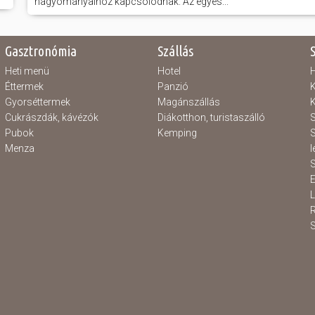
hagyományaihoz kapcsolódnak. Az egyes...
Gasztronómia
Szállás
Heti menü
Hotel
H
Éttermek
Panzió
K
Gyorséttermek
Magánszállás
K
Cukrászdák, kávézók
Diákotthon, turistaszálló
S
Pubok
Kemping
S
Menza
l
S
E
S