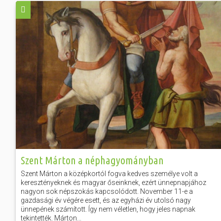
Szent Márton a néphagyományban
Szent Márton a középkortól fogva kedves személye volt a
keresztényeknek és magyar őseinknek, ezért ünnepnapjához
nagyon sok népszokás kapcsolódott. November 11-e a
gazdasági év végére esett, és az egyházi év utolsó nagy
ünnepének számított. Így nem véletlen, hogy jeles napnak
tekintették. Márton...