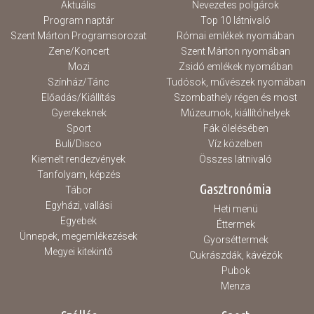
Aktuális
Nevezetes polgárok
Program naptár
Top 10 látnivaló
Szent Márton Programsorozat
Római emlékek nyomában
Zene/Koncert
Szent Márton nyomában
Mozi
Zsidó emlékek nyomában
Színház/Tánc
Tudósok, művészek nyomában
Előadás/Kiállítás
Szombathely régen és most
Gyerekeknek
Múzeumok, kiállítóhelyek
Sport
Fák ölelésében
Buli/Disco
Víz közelben
Kiemelt rendezvények
Összes látnivaló
Tanfolyam, képzés
Gasztronómia
Tábor
Egyházi, vallási
Heti menü
Egyebek
Éttermek
Ünnepek, megemlékezések
Gyorséttermek
Megyei kitekintő
Cukrászdák, kávézók
Pubok
Menza