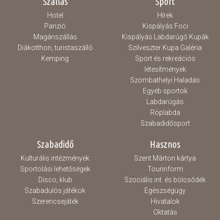
Szállás
Sport
Hotel
Hírek
Panzió
Kispályás Foci
Magánszállás
Kispályás Labdarúgó Kupák
Diákotthon, turistaszálló
Szilveszter Kupa Galéria
Kemping
Sport és rekreációs
létesítmények
Szombathelyi Haladás
Egyéb sportok
Labdarúgás
Röplabda
Szabadidősport
Szabadidő
Hasznos
Kulturális intézmények
Szent Márton kártya
Sportolási lehetőségek
Tourinform
Disco, klub
Szociális int. és bölcsődék
Szabadulós játékok
Egészségügy
Szerencsejáték
Hivatalok
Oktatás