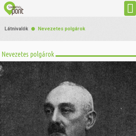
Aktuális
Látnivalók
Nevezetes polgárok
Programok
Nevezetes polgárok
Látnivalók
Gasztronómia
Szállás
Sport
Szabadidő