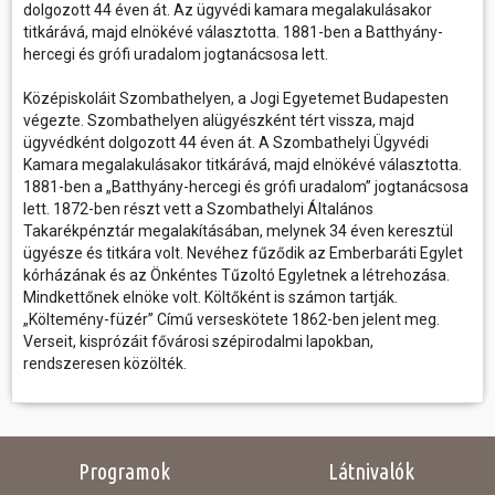
dolgozott 44 éven át. Az ügyvédi kamara megalakulásakor
titkárává, majd elnökévé választotta. 1881-ben a Batthyány-
hercegi és grófi uradalom jogtanácsosa lett.
Középiskoláit Szombathelyen, a Jogi Egyetemet Budapesten
végezte. Szombathelyen alügyészként tért vissza, majd
ügyvédként dolgozott 44 éven át. A Szombathelyi Ügyvédi
Kamara megalakulásakor titkárává, majd elnökévé választotta.
1881-ben a „Batthyány-hercegi és grófi uradalom” jogtanácsosa
lett. 1872-ben részt vett a Szombathelyi Általános
Takarékpénztár megalakításában, melynek 34 éven keresztül
ügyésze és titkára volt. Nevéhez fűződik az Emberbaráti Egylet
kórházának és az Önkéntes Tűzoltó Egyletnek a létrehozása.
Mindkettőnek elnöke volt. Költőként is számon tartják.
„Költemény-füzér” Című verseskötete 1862-ben jelent meg.
Verseit, kisprózáit fővárosi szépirodalmi lapokban,
rendszeresen közölték.
Programok
Látnivalók