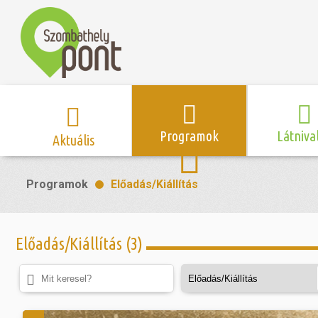
Programok
Látniva
Aktuális
Program naptár
Hírek
Neveze
Programok
Előadás/Kiállítás
Top 10 
Szent Márton
Kispályás 
Programsorozat
Kispályás
Római 
Zene/Koncert
Kupák
nyomá
Előadás/Kiállítás (3)
Mozi
Sport és r
Szent 
létesítmé
nyomá
Színház/Tánc
Szombathe
Zsidó 
nyomá