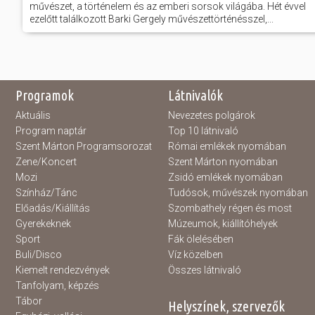
művészet, a történelem és az emberi sorsok világába. Hét évvel
ezelőtt találkozott Barki Gergely művészettörténésszel,...
Programok
Látnivalók
Aktuális
Nevezetes polgárok
Program naptár
Top 10 látnivaló
Szent Márton Programsorozat
Római emlékek nyomában
Zene/Koncert
Szent Márton nyomában
Mozi
Zsidó emlékek nyomában
Színház/Tánc
Tudósok, művészek nyomában
Előadás/Kiállítás
Szombathely régen és most
Gyerekeknek
Múzeumok, kiállítóhelyek
Sport
Fák ölelésében
Buli/Disco
Víz közelben
Kiemelt rendezvények
Összes látnivaló
Tanfolyam, képzés
Tábor
Helyszínek, szervezők