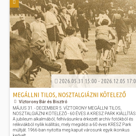
Előadás/Kiállítás
Egyéb spo
Tudóso
Gyerekeknek
nyomá
Labdarúgá
Sport
Szomba
Röplabda
most
Buli/Disco
Szabadidő
Múzeu
Kiemelt rendezvények
kiállít
Fák öl
Tanfolyam, képzés
Víz köz
Tábor
2026.05.31 15:00 - 2026.12.05 17:
Összes látniv
Egyházi, vallási
MEGÁLLNI TILOS, NOSZTALGIÁZNI KÖTELEZŐ
Egyebek
Víztorony Bár és Bisztró
MÁJUS 31. - DECEMBER 5. VÍZTORONY MEGÁLLNI TILOS,
Ünnepek,
NOSZTALGIÁZNI KÖTELEZŐ - 60 ÉVES A KRESZ PARK KIÁLLÍTÁS
A jubileum alkalmából, felhívásunkra érkezett archív fotókból és
megemlékezések
relikviákból nyílik kiállítás, mely megidézi a 60 éves KRESZ Park
múltját. 1966-ban nyitotta meg kapuit városunk egyik ikonikus
Megyei kitekintő
kedvelt...