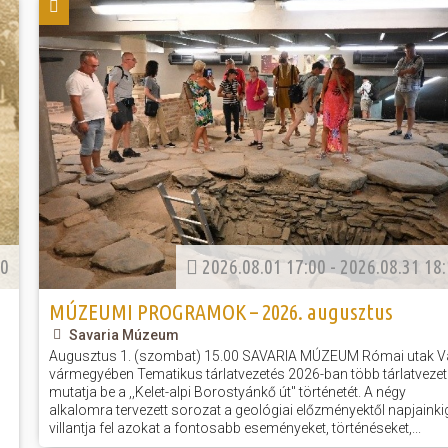
péntek
rtok
és a velük való közös bemelegítést követően....
számára még...
Ferencváros otthonában
Tárház
k, művészek
2026.06.01 08:00
1955 őszén egy szerencs
ban
s
eredményeként egyedülálló jele
A K&H Női Kézilabda Liga 26. fordul
a 2025/26-os bajnoki idény utols
leletre, egy egyiptomi ered
Ferencváros vendégeként léptünk pályá
templomának márványfar
thely régen és
első félidejében csapatunk fegyelmez
épületmaradványaira bukkantak 
gyors támadásokkal igyekezett tart
Iseum rövid időn belül megha
tabella második helyén álló fővárosi eg
jelentőségre tett szert, a templom
sport
mok,
óhelyek
elésében
elben
00
2026.08.01 17:00 - 2026.08.31 18
aló
MÚZEUMI PROGRAMOK – 2026. augusztus
Savaria Múzeum
Augusztus 1. (szombat) 15.00 SAVARIA MÚZEUM Római utak V
vármegyében Tematikus tárlatvezetés 2026-ban több tárlatveze
mutatja be a ,,Kelet-alpi Borostyánkő út" történetét. A négy
alkalomra tervezett sorozat a geológiai előzményektől napjainki
villantja fel azokat a fontosabb eseményeket, történéseket,...