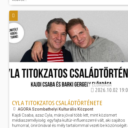
2026.10.02 19:
CYLA TITOKZATOS CSALÁDTÖRTÉNETE
AGORA Szombathelyi Kulturális Központ
Kajdi Csaba, azaz Cyla, mára jóval több lett, mint közismert
médiaszemélyiség: egyfajta kultúr-influenszerré vált, aki sajátos
humorral, öniróniával és mély tartalommal vezeti be közönségét 