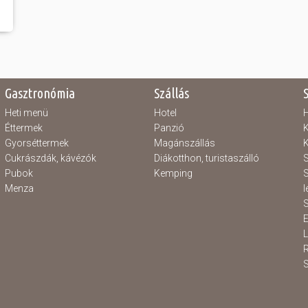
Gasztronómia
Szállás
Heti menü
Hotel
H
Éttermek
Panzió
K
Gyorséttermek
Magánszállás
K
Cukrászdák, kávézók
Diákotthon, turistaszálló
S
Pubok
Kemping
S
Menza
l
S
E
S