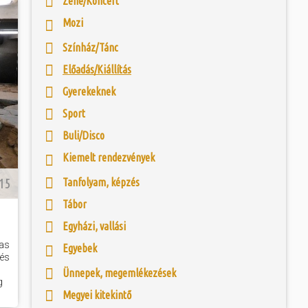
Zene/Koncert
 és szombat egy új valóság...
Mozi
étlen véletlen
ntőségű régészeti
ójában, egyben
ó mérkőzésén a
etű Isis istennő
Színház/Tánc
ra. A találkozó
agványaira és
ett játékkal és
Szombathelyen. Az
Előadás/Kiállítás
ani a lépést a
tározó kulturális
yüttessel....
homlokzat...
Gyerekeknek
Sport
Buli/Disco
Kiemelt rendezvények
:15
Tanfolyam, képzés
Tábor
Egyházi, vallási
as
Egyebek
tés
Ünnepek, megemlékezések
g
Megyei kitekintő