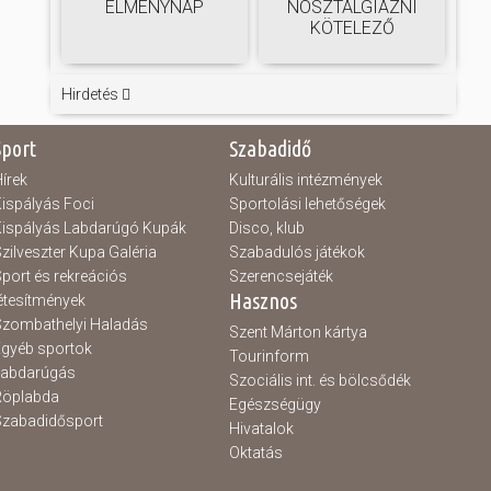
ÉLMÉNYNAP
NOSZTALGIÁZNI
KÖTELEZŐ
Hirdetés
Sport
Szabadidő
írek
Kulturális intézmények
ispályás Foci
Sportolási lehetőségek
ispályás Labdarúgó Kupák
Disco, klub
zilveszter Kupa Galéria
Szabadulós játékok
port és rekreációs
Szerencsejáték
Hasznos
étesítmények
zombathelyi Haladás
Szent Márton kártya
gyéb sportok
Tourinform
Labdarúgás
Szociális int. és bölcsődék
Röplabda
Egészségügy
zabadidősport
Hivatalok
Oktatás