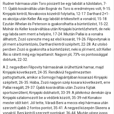
Rudner hármasa után Toro pöcizett be egy labdát a túloldalon, 7-
11. Újabb kosárváltás után Bognár és Toro is eredményes volt, 9-15.
Krnjajski kintről, Novakovics közelről folytatta, 12-17. Darthard 2+1-
es akciója után Keller Áki egy labdát értékesített a vonalról, 15-18.
Ezután Whelan és Peterson is gyakorolhatta a büntetőzést, 15-22.
Molnár és Keller kosárváltása után Krnjajski büntetőzhetett, de neki
egy labda sem ment a helyére, 17-24. Miután Pallai is a vonalra
állhatott, Zozó szerezte meg az első kosarát, 19-26. Filipovitynak is
jól ment a büntetőzés, Darthard kintről szépített, 22-28. Az utolsó
percben Zozó is gyakorolta a büntetőzést, neki is jól ment, sőt Keller
Áki is rátett még egy lepattanót. Nagyon jól, 73%-os pontossággal
dobtunk, 22-32.
A 2. negyedben Filipovity hármasának örülhettünk hamar, majd
Krnjajski következett, 24-35. Rendkívül fegyelmezetten
pattogtattunk, amikor a Somogyi hajpántjában kosarazó Krnjajski
szépített, 26-35. Hiába, Zozó nagyon szép kosara következett, erre
Pallai reagált, 29-37. Újabb kosráváltás után Zozóra fújtak
sportszerűtlent, Krnjajski dobhatott, 33-39. A játékrész derekán újra
Krnjajski szlalomozott be a védőink között, 35-39-nél Konakov
mester időt kért. Jól tette, Váradi Beni a meccs eleji hármasa után
szerzett újabb 2 fontos pontot, 35-41. A negyed közepén Skeens a
vonalról, Beni kintről szerzett pontokat, 36-44. Miután végre jogos