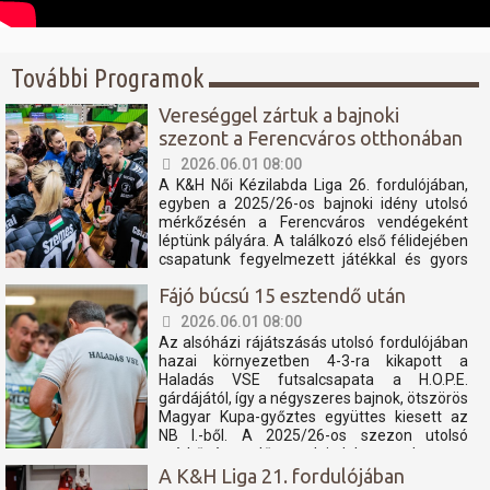
További Programok
Vereséggel zártuk a bajnoki
szezont a Ferencváros otthonában
2026.06.01 08:00
A K&H Női Kézilabda Liga 26. fordulójában,
egyben a 2025/26-os bajnoki idény utolsó
mérkőzésén a Ferencváros vendégeként
léptünk pályára. A találkozó első félidejében
csapatunk fegyelmezett játékkal és gyors
támadásokkal igyekezett tartani a lépést a
Fájó búcsú 15 esztendő után
tabella második helyén álló fővárosi
együttessel....
2026.06.01 08:00
Az alsóházi rájátszásás utolsó fordulójában
hazai környezetben 4-3-ra kikapott a
Haladás VSE futsalcsapata a H.O.P.E.
gárdájától, így a négyszeres bajnok, ötszörös
Magyar Kupa-győztes együttes kiesett az
NB I.-ből. A 2025/26-os szezon utolsó
mérkőzése előtt tudni lehetett, hogy a
Haladás számára még...
A K&H Liga 21. fordulójában