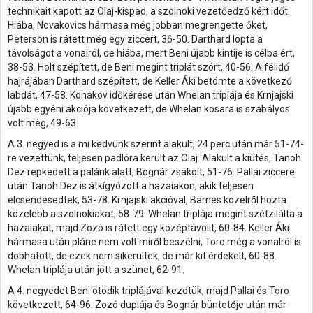
technikait kapott az Olaj-kispad, a szolnoki vezetőedző kért időt.
Hiába, Novakovics hármasa még jobban megrengette őket,
Peterson is rátett még egy ziccert, 36-50. Darthard lopta a
távolságot a vonalról, de hiába, mert Beni újabb kintije is célba ért,
38-53. Holt szépített, de Beni megint triplát szórt, 40-56. A félidő
hajrájában Darthard szépített, de Keller Áki betömte a következő
labdát, 47-58. Konakov időkérése után Whelan triplája és Krnjajski
újabb egyéni akciója következett, de Whelan kosara is szabályos
volt még, 49-63.
A 3. negyed is a mi kedvünk szerint alakult, 24 perc után már 51-74-
re vezettünk, teljesen padlóra került az Olaj. Alakult a kiütés, Tanoh
Dez repkedett a palánk alatt, Bognár zsákolt, 51-76. Pallai ziccere
után Tanoh Dez is átkígyózott a hazaiakon, akik teljesen
elcsendesedtek, 53-78. Krnjajski akcióval, Barnes közelről hozta
közelebb a szolnokiakat, 58-79. Whelan triplája megint szétzilálta a
hazaiakat, majd Zozó is rátett egy középtávolit, 60-84. Keller Áki
hármasa után pláne nem volt miről beszélni, Toro még a vonalról is
dobhatott, de ezek nem sikerültek, de már kit érdekelt, 60-88.
Whelan triplája után jött a szünet, 62-91.
A 4. negyedet Beni ötödik triplájával kezdtük, majd Pallai és Toro
következett, 64-96. Zozó duplája és Bognár büntetője után már