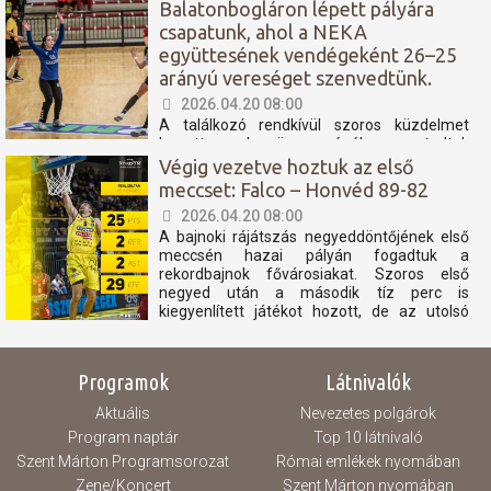
Balatonbogláron lépett pályára
csapatunk, ahol a NEKA
együttesének vendégeként 26–25
arányú vereséget szenvedtünk.
2026.04.20 08:00
A találkozó rendkívül szoros küzdelmet
hozott, azonban összességében nem tudtuk
azt a teljesítményt nyújtani, amely elegendő
Végig vezetve hoztuk az első
lett volna a pontszerzéshez. A mérkőzés
meccset: Falco – Honvéd 89-82
nagy részében kapkodó játék jellemezte
2026.04.20 08:00
csapatunkat, amely több technikai hibához
és eladott labdához vezetett. Ezek a hibák
A bajnoki rájátszás negyeddöntőjének első
különösen a...
meccsén hazai pályán fogadtuk a
rekordbajnok fővárosiakat. Szoros első
negyed után a második tíz perc is
kiegyenlített játékot hozott, de az utolsó
percben nekünk jött ki jobban a lépés, 8
ponttal megléptünk. A harmadik negyedben
tovább nyílt az olló, majd...
Programok
Látnivalók
Aktuális
Nevezetes polgárok
Program naptár
Top 10 látnivaló
Szent Márton Programsorozat
Római emlékek nyomában
Zene/Koncert
Szent Márton nyomában