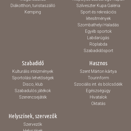
Diákotthon, turistaszálló
Szilveszter Kupa Galéria
Kemping
Sport és rekreációs
létesítmények
Szombathelyi Haladás
Egyéb sportok
Labdarúgás
Röplabda
Szabadidősport
Szabadidő
Hasznos
Kulturális intézmények
Szent Márton kártya
Sportolási lehetőségek
Tourinform
Disco, klub
Szociális int. és bölcsődék
Szabadulós játékok
Egészségügy
Szerencsejáték
Hivatalok
Oktatás
Helyszínek, szervezők
Szervezők
Helyszínek