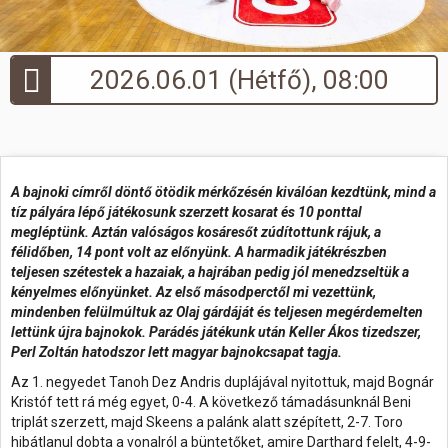
Hasznos
2026.06.01 (Hétfő), 08:00
A bajnoki címről döntő ötödik mérkőzésén kiválóan kezdtünk, mind a
tíz pályára lépő játékosunk szerzett kosarat és 10 ponttal
megléptünk. Aztán valóságos kosáresőt zúdítottunk rájuk, a
félidőben, 14 pont volt az előnyünk. A harmadik játékrészben
teljesen szétestek a hazaiak, a hajrában pedig jól menedzseltük a
kényelmes előnyünket.
Az első másodperctől mi vezettünk,
mindenben felülmúltuk az Olaj gárdáját és teljesen megérdemelten
lettünk újra bajnokok. Parádés játékunk után
Keller Ákos tizedszer,
Perl Zoltán hatodszor lett magyar bajnokcsapat tagja.
Az 1. negyedet Tanoh Dez Andris duplájával nyitottuk, majd Bognár
Kristóf tett rá még egyet, 0-4. A következő támadásunknál Beni
triplát szerzett, majd Skeens a palánk alatt szépített, 2-7. Toro
hibátlanul dobta a vonalról a büntetőket, amire Darthard felelt, 4-9-