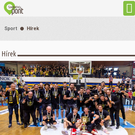
Aktuális
Sport
Hírek
Programok
Hírek
Látnivalók
Gasztronómia
Szállás
Sport
Szabadidő