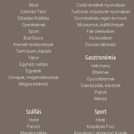
Mozi
Zsidó emlékek nyomában
Színház/Tánc
Tudósok, művészek nyomában
Előadás/Kiállítás
Szombathely régen és most
Gyerekeknek
Múzeumok, kiállítóhelyek
Sport
Fák ölelésében
Buli/Disco
Víz közelben
Kiemelt rendezvények
Összes látnivaló
Tanfolyam, képzés
Gasztronómia
Tábor
Egyházi, vallási
Heti menü
Egyebek
Éttermek
Ünnepek, megemlékezések
Gyorséttermek
Megyei kitekintő
Cukrászdák, kávézók
Pubok
Menza
Szállás
Sport
Hotel
Hírek
Panzió
Kispályás Foci
Magánszállás
Kispályás Labdarúgó Kupák