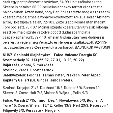
csak egy pont hiányzott a százhoz, 64-99. Holt zsákolása után
Skeens is betalált, 68-99-nél Milos Konakov tartott eligazítást a
bajnokoknak. Aztán naná, hogy Perl Zoli szerezte meg a százat érő
kosarat, majd Barnes a vonalról következett, 69-101. Keller Áki nem
állt le, Holt triplával felelt, 72-103. Zozó újabb kosara után megint
Toro pöcizett, 76-107. Molnár szépítő kosara után Krnjajski labdája
esett be, majd szinte vetődve dobott dudaszós triplát a
csapatkapitányunk, 79-110. Whelan triplája után még Rudneré is
belefért, a végén még Verasztó és Herger is csatlakozott, 82-113-
ra, összesítésben 3-2-re nyertük a párharcot, BAJNOKOK VAGYUNK!
NHSZ-Szolnoki Olajbányász – Falco-Vulcano Energia KC
Szombathely 82-113 (22-32, 27-31, 13-28, 20-22)
Rájátszás, döntő, 5. mérkőzés.
Szolnok, Városi Sportcsarnok.
Játékvezetők: Földházi Tamás Péter, Praksch Péter Árpád,
Kapitány Gellért (Dr. Gincsai János Péter).
Szolnok: Krnjajski 21/3, Darthard 18/3, Rudner 6/6, Barnes 10,
Skeens 3. Csere: Holt 7/3, Molnár 8, Wójcik -, Pallai 9/3.
Falco: Váradi 21/15, Tanoh Dez 4, Novakovics 5/3, Bognár 7,
Toro 15. Csere: Whelan 16/12, Keller 13/3, Perl 23/3, Peterson 4,
Filipovity 5/3, Verasztó -, Herger -.