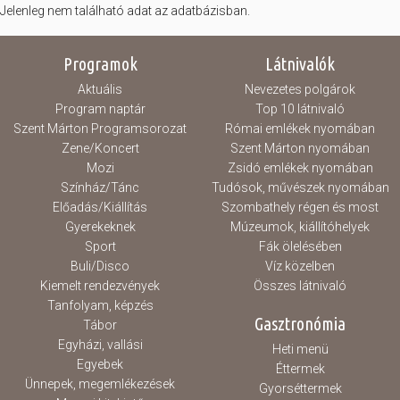
Jelenleg nem található adat az adatbázisban.
Hasznos
Programok
Látnivalók
Aktuális
Nevezetes polgárok
Program naptár
Top 10 látnivaló
Szent Márton Programsorozat
Római emlékek nyomában
Zene/Koncert
Szent Márton nyomában
Mozi
Zsidó emlékek nyomában
Színház/Tánc
Tudósok, művészek nyomában
Előadás/Kiállítás
Szombathely régen és most
Gyerekeknek
Múzeumok, kiállítóhelyek
Sport
Fák ölelésében
Buli/Disco
Víz közelben
Kiemelt rendezvények
Összes látnivaló
Tanfolyam, képzés
Gasztronómia
Tábor
Egyházi, vallási
Heti menü
Egyebek
Éttermek
Ünnepek, megemlékezések
Gyorséttermek