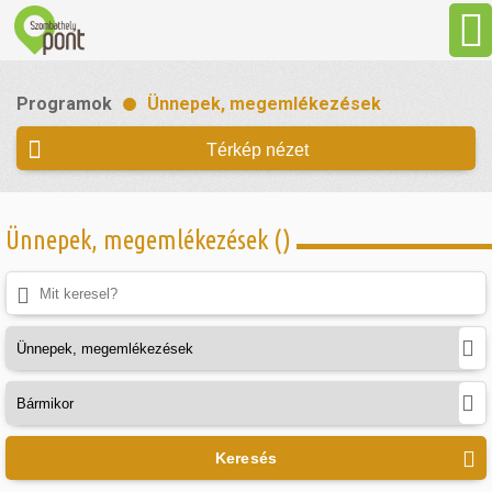
Aktuális
Programok
Ünnepek, megemlékezések
Programok
Térkép nézet
Látnivalók
Ünnepek, megemlékezések ()
Gasztronómia
Szállás
Sport
Keresés
Szabadidő