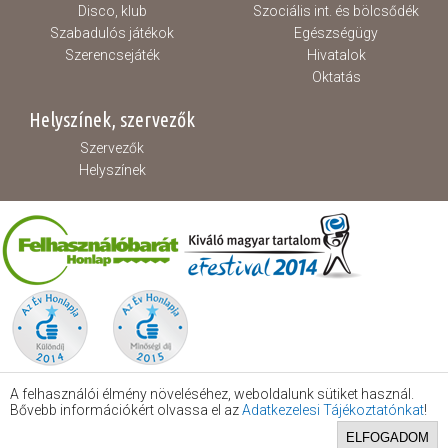
Disco, klub
Szociális int. és bölcsődék
Szabadulós játékok
Egészségügy
Szerencsejáték
Hivatalok
Oktatás
Helyszínek, szervezők
Szervezők
Helyszínek
A felhasználói élmény növeléséhez, weboldalunk sütiket használ.
Bővebb információkért olvassa el az
Adatkezelesi Tájékoztatónkat
!
ELFOGADOM