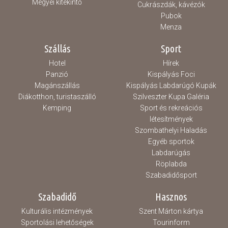
Megyei kitekintő
Cukrászdák, kávézók
Pubok
Menza
Szállás
Sport
Hotel
Hírek
Panzió
Kispályás Foci
Magánszállás
Kispályás Labdarúgó Kupák
Diákotthon, turistaszálló
Szilveszter Kupa Galéria
Kemping
Sport és rekreációs
létesítmények
Szombathelyi Haladás
Egyéb sportok
Labdarúgás
Röplabda
Szabadidősport
Szabadidő
Hasznos
Kulturális intézmények
Szent Márton kártya
Sportolási lehetőségek
Tourinform