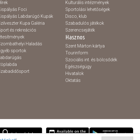
írek
Kulturális intézmények
ispályás Foci
Sportolási lehetőségek
ispályás Labdarúgó Kupák
Disco, klub
zilveszter Kupa Galéria
Szabadulós játékok
port és rekreációs
Szerencsejáték
Hasznos
étesítmények
zombathelyi Haladás
Szent Márton kártya
gyéb sportok
Tourinform
Labdarúgás
Szociális int. és bölcsődék
Röplabda
Egészségügy
zabadidősport
Hivatalok
Oktatás