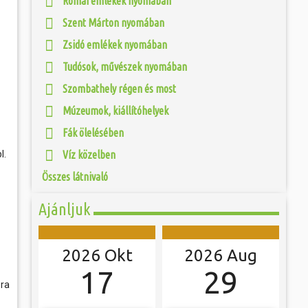
Római emlékek nyomában
 és szombat egy új valóság...
nelmi Témapark a
Szent Márton nyomában
 elterülő bemutató-
sz. I. századi római
ójában, egyben
Zsidó emlékek nyomában
ó mérkőzésén a
egy eredeti források
ra. A találkozó
 és a városalapítás
ett játékkal és
Tudósok, művészek nyomában
 Legio Egyesület
ani a lépést a
yüttessel....
Szombathely régen és most
Múzeumok, kiállítóhelyek
Fák ölelésében
l.
Víz közelben
Összes látnivaló
Ajánljuk
2026 Okt
2026 Aug
17
29
-ra