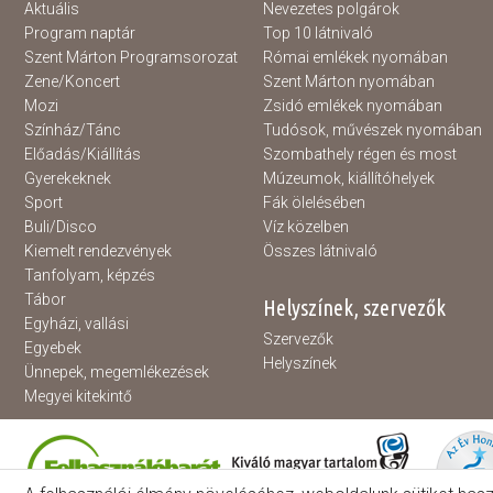
Aktuális
Nevezetes polgárok
Program naptár
Top 10 látnivaló
Szent Márton Programsorozat
Római emlékek nyomában
Zene/Koncert
Szent Márton nyomában
Mozi
Zsidó emlékek nyomában
Színház/Tánc
Tudósok, művészek nyomában
Előadás/Kiállítás
Szombathely régen és most
Gyerekeknek
Múzeumok, kiállítóhelyek
Sport
Fák ölelésében
Buli/Disco
Víz közelben
Kiemelt rendezvények
Összes látnivaló
Tanfolyam, képzés
Tábor
Helyszínek, szervezők
Egyházi, vallási
Szervezők
Egyebek
Helyszínek
Ünnepek, megemlékezések
Megyei kitekintő