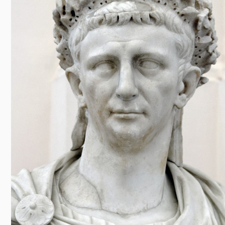
Előadás/Kiállítás
Egyéb spo
Tudóso
Gyerekeknek
nyomá
Labdarúgá
Sport
Szomba
Röplabda
most
Buli/Disco
Szabadidő
Múzeu
Kiemelt rendezvények
kiállít
Fák öl
Tanfolyam, képzés
Víz köz
Tábor
Összes látniv
Egyházi, vallási
Egyebek
Ünnepek,
megemlékezések
Megyei kitekintő