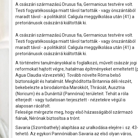
körbejárható...
péntek
rtok
és a velük való közös bemelegítést követően....
számára még...
Ferencváros otthonában
A császári származású Drusus fia, Germanicus testvére volt.
Történelmi Témapark A Törté
k, művészek
Testi fogyatékossága miatt távol tartották - vagy önszántából
2026.06.01 08:00
kísérleti régészet egy hektáron
ban
s
parkja. Igazi különlegessége az i.
A K&H Női Kézilabda Liga 26. fordul
maradt távol - a politikától. Caligula meggyilkolása után (41) a
a 2025/26-os bajnoki idény utols
őrtorony hiteles rekonstrukciója, 
pretoriánusok császárrá kiáltották ki.
Ferencváros vendégeként léptünk pályá
alapján berendezett római konyha
thely régen és
első félidejében csapatunk fegyelmez
korszakát megidéző Savaria
gyors támadásokkal igyekezett tart
bemutató...
A császári származású Drusus fia, Germanicus testvére volt.
tabella második helyén álló fővárosi eg
sport
Testi fogyatékossága miatt távol tartották - vagy önszántából
mok,
maradt távol - a politikától. Caligula meggyilkolása után (41) a
óhelyek
pretoriánusok császárrá kiáltották ki.
elésében
A történelmi tanulmányokkal is foglalkozó, művelt császár jogi
reformokat hajtott végre, hatalmas építményeket emeltetett (p
elben
Agua Claudia vízvezeték). Tovább növelte Róma belső
biztonságát és hatalmát. Meghódította Britannia déli részét,
aló
bekebelezte a birodalomba Marokkót, Thráciát, Ausztria
(Noricum) és a Dunántúl (Pannónia) területeit. Tehát a róla
elterjedt - vagy tudatosan terjesztett - nézetekre végül is
alaposan rácáfolt.
Felesége mérgezte meg, hogy első házasságából származó
fiának, Nérónak biztosítsa a trónt.
Savaria (Szombathely) alapítása az uralkodása elejére i. sz. 43
tehető. Az egykori Pannóniában Savaria az első olyan város,