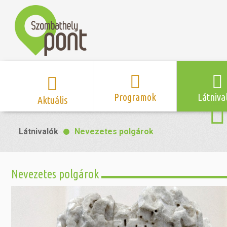
Programok
Látniva
Aktuális
Program naptár
Hírek
Neveze
Látnivalók
Nevezetes polgárok
Top 10 
Szent Márton
Kispályás 
Programsorozat
Kispályás
Római 
Zene/Koncert
Kupák
nyomá
Nevezetes polgárok
Mozi
Sport és r
Szent 
létesítmé
nyomá
Színház/Tánc
Szombathe
Zsidó 
nyomá