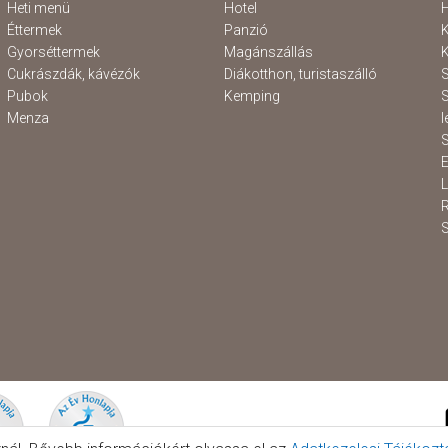
Heti menü
Hotel
H
Éttermek
Panzió
K
Gyorséttermek
Magánszállás
K
Cukrászdák, kávézók
Diákotthon, turistaszálló
S
Pubok
Kemping
S
Menza
l
S
E
S