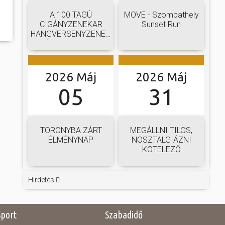
:
A 100 TAGÚ
MOVE - Szombathely
CIGÁNYZENEKAR
Sunset Run
HANGVERSENYZENEKARI
GÁLAKONCERTJE
2026 Máj
2026 Máj
05
31
TORONYBA ZÁRT
MEGÁLLNI TILOS,
ÉLMÉNYNAP
NOSZTALGIÁZNI
KÖTELEZŐ
Hirdetés
Sport
Szabadidő