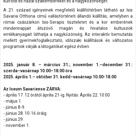
külföldi és hazai szakembereket és a nagyközönséget.
A 21. század igényeinek megfelelő kiállítótérben látható az Isis
Savaria Otthona című vallástörténeti állandó kiállítás, amelyben a
római császárkori Isis-Serapis tiszteletet és a kor emberének
mindennapjait átszövő magán és hivatalos kultuszok
emlékanyagait láthatja a nagyközönség. Az interaktív bemutatás
mellett gyermekfoglalkoztató, időszaki kiállítások és változatos
programok várják a látogatókat egész évben.
2025. január 8. – március 31.; november 1.–december 31.:
szerda–vasárnap 10.00–18.00 óra
2025. április 1.– október 31. kedd–vasárnap 10.00-18.00
Az Iseum Savariense ZÁRVA:
- április 17. 12 órától április 21-ig. Nyitás: Április 22. 10:00
- május 1.
- június 8-9.
- június 28. 10-16 óráig
- június 29.
- november 1.