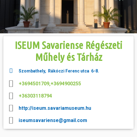
Hasznos
ISEUM Savariense Régészeti
Műhely és Tárház
Szombathely, Rákóczi Ferenc utca 6-8.
+3694501709,+3694900255
+36303118794
http://iseum.savariamuseum.hu
iseumsavariense@gmail.com