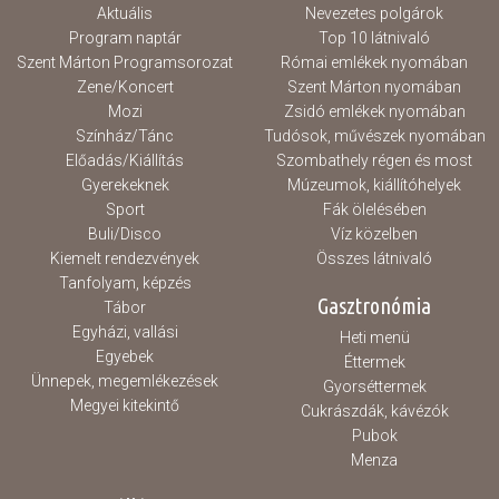
Aktuális
Nevezetes polgárok
Program naptár
Top 10 látnivaló
Szent Márton Programsorozat
Római emlékek nyomában
Zene/Koncert
Szent Márton nyomában
Mozi
Zsidó emlékek nyomában
Színház/Tánc
Tudósok, művészek nyomában
Előadás/Kiállítás
Szombathely régen és most
Gyerekeknek
Múzeumok, kiállítóhelyek
Sport
Fák ölelésében
Buli/Disco
Víz közelben
Kiemelt rendezvények
Összes látnivaló
Tanfolyam, képzés
Gasztronómia
Tábor
Egyházi, vallási
Heti menü
Egyebek
Éttermek
Ünnepek, megemlékezések
Gyorséttermek
Megyei kitekintő
Cukrászdák, kávézók
Pubok
Menza