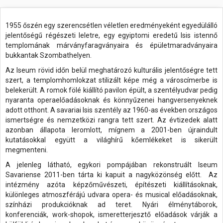
1955 őszén egy szerencsétlen véletlen eredményeként egyedülálló
jelentőségű régészeti leletre, egy egyiptomi eredetű Isis istennő
templomának márványfaragványaira és épületmaradványaira
bukkantak Szombathelyen.
Az Iseum rövid időn belül meghatározó kulturális jelentőségre tett
szert, a templomhomlokzat stilizált képe még a városcímerbe is
belekerült. A romok fölé kiállító pavilon épült, a szentélyudvar pedig
nyaranta operaelőadásoknak és könnyűzenei hangversenyeknek
adott otthont. A savariai Isis szentély az 1960-as években országos
ismertségre és nemzetközi rangra tett szert. Az évtizedek alatt
azonban állapota leromlott, mígnem a 2001-ben újraindult
kutatásokkal együtt a világhírű kőemlékeket is sikerült
megmenteni.
A jelenleg látható, egykori pompájában rekonstruált Iseum
Savariense 2011-ben tárta ki kapuit a nagyközönség előtt. Az
intézmény azóta képzőművészeti, építészeti kiállításoknak,
különleges atmoszférájú udvara opera- és musical előadásoknak,
színházi produkcióknak ad teret. Nyári élménytáborok,
konferenciák, work-shopok, ismeretterjesztő előadások várják a