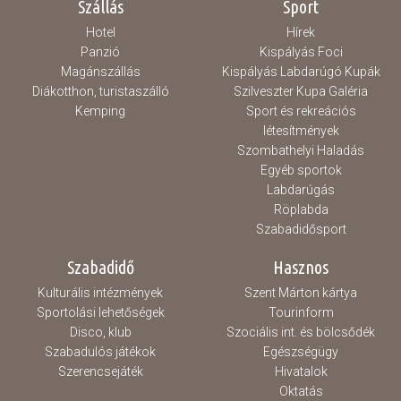
Szállás
Sport
Hotel
Hírek
Panzió
Kispályás Foci
Magánszállás
Kispályás Labdarúgó Kupák
Diákotthon, turistaszálló
Szilveszter Kupa Galéria
Kemping
Sport és rekreációs
létesítmények
Szombathelyi Haladás
Egyéb sportok
Labdarúgás
Röplabda
Szabadidősport
Szabadidő
Hasznos
Kulturális intézmények
Szent Márton kártya
Sportolási lehetőségek
Tourinform
Disco, klub
Szociális int. és bölcsődék
Szabadulós játékok
Egészségügy
Szerencsejáték
Hivatalok
Oktatás