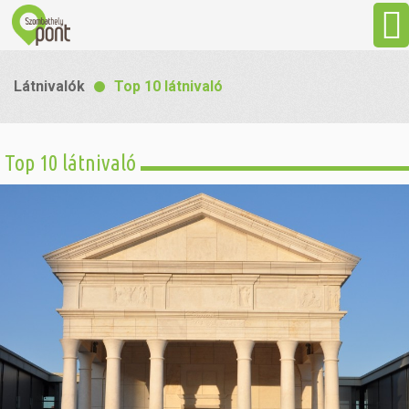
Aktuális
Látnivalók
Top 10 látnivaló
Programok
Top 10 látnivaló
Látnivalók
Gasztronómia
Szállás
Sport
Szabadidő