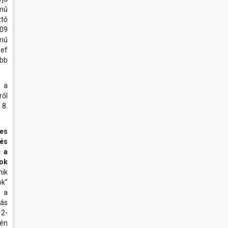
ímű
ztő
909
ímű
ef
bb
g a
ről
 8.
tes
 és
e a
ok
nik
ok”
 a
ás
12-
jén