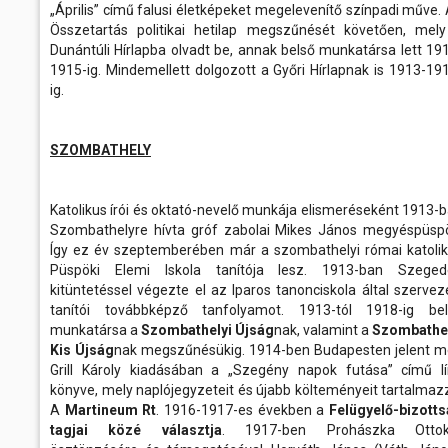
„Április” című falusi életképeket megelevenítő színpadi műve.
Összetartás politikai hetilap megszűnését követően, mel
Dunántúli Hírlapba olvadt be, annak belső munkatársa lett 19
1915-ig. Mindemellett dolgozott a Győri Hírlapnak is 1913-19
ig.
SZOMBATHELY
Katolikus írói és oktató-nevelő munkája elismeréseként 1913-
Szombathelyre hívta gróf zabolai Mikes János megyéspüsp
Így ez év szeptemberében már a szombathelyi római katoli
Püspöki Elemi Iskola tanítója lesz. 1913-ban Szeged
kitüntetéssel végezte el az Iparos tanonciskola által szervez
tanítói továbbképző tanfolyamot. 1913-tól 1918-ig bel
munkatársa a
Szombathelyi Újság
nak, valamint a
Szombathel
Kis Újság
nak megszűnésükig. 1914-ben Budapesten jelent 
Grill Károly kiadásában a „Szegény napok futása” című lí
könyve, mely naplójegyzeteit és újabb költeményeit tartalmaz
A
Martineum Rt
. 1916-1917-es években a
Felügyelő-bizott
tagjai közé választja
. 1917-ben Prohászka Ottok