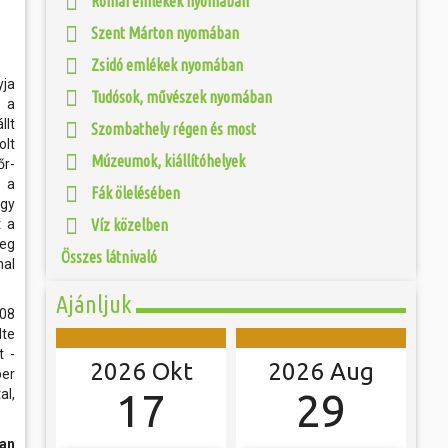
Római emlékek nyomában
 és szombat egy új valóság...
yközönség előtt a
Szent Márton nyomában
 is otthont adó
úzeum épületét. Az
ójában, egyben
Zsidó emlékek nyomában
ó mérkőzésén a
zi, történeti és
ra. A találkozó
ényeiben mintegy
yja
ett játékkal és
Tudósok, művészek nyomában
égészeti műtárgyak
y a
ani a lépést a
yüttessel....
llt
Szombathely régen és most
olt
Múzeumok, kiállítóhelyek
őr-
 a
Fák ölelésében
gy
t a
Víz közelben
meg
Összes látnivaló
nal
Ajánljuk
908
dte
t -
2026 Okt
2026 Aug
ber
al,
17
29
ban