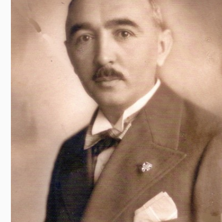
Előadás/Kiállítás
Egyéb spo
Tudóso
Gyerekeknek
nyomá
Labdarúgá
Sport
Szomba
Röplabda
most
Buli/Disco
Szabadidő
Múzeu
Kiemelt rendezvények
kiállít
Fák öl
Tanfolyam, képzés
Víz köz
Tábor
Összes látniv
Egyházi, vallási
Egyebek
Ünnepek,
megemlékezések
Megyei kitekintő