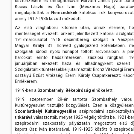
ösztönzésére és támogatásával Horváth János (Váth Jáno
Kocsis László és Ősz Iván (Mészáros Hugó) barátaiv
megalapították a
Nemzedékek
katolikus írók könyvsorozat
amely 1917-1936 között működött.
Az első világháború kitörése után, annak ellenére, ho
mentességet élvezett, önként jelentkezett katonai szolgálat
1917márciusától 1918 decemberéig szolgált a Veszpré
Magyar Királyi 31. honvéd gyalogezred kötelékében, me
szolgálati időből nyolc hónapot töltött arcvonalban, a pia
harcokat érintő hadszíntereken, zászlósi rangban. 19
januárjában érkezett haza és alhadnagyként szerelt l
Szolgálatait kitüntetésekkel jutalmazták: Bronz Vitézségi Érem; 
osztályú Ezüst Vitézségi Érem; Károly Csapatkereszt; Hábo
Emlékérem.
1919-ben a
Szombathelyi Békebíróság elnöke
lett.
1919. szeptember 29-én tartotta Szombathely város
Kultúregyesület tisztújító közgyűlését. Ezen a közgyűlése
Szombathelyi Kultúregyesület
szépirodalmi szakosztályá
titkárává
választották, melyet 1925 végéig töltött be. 1921-be
szépirodalmi szakosztály pályázatán megosztott első dí
kapott Ősz Iván írótársával. 1919-1925 között 8 szépiroda