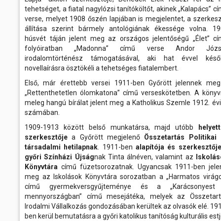
tehetséget, a fiatal nagylózsi tanítóköltőt, akinek „Kalapács” c
verse, melyet 1908 őszén lapjában is megjelentet, a szerkes
állítása szerint bármely antológiának ékessége volna. 1
húsvét táján jelent meg az országos jelentőségű „Élet” c
folyóiratban „Madonna” című verse Andor Józs
irodalomtörténész támogatásával, aki hat évvel késő
novellaírásra ösztökéli a tehetséges fiatalembert.
Első, már érettebb versei 1911-ben Győrött jelennek me
„Rettenthetetlen ólomkatona” című verseskötetben. A könyv
meleg hangú bírálat jelent meg a Katholikus Szemle 1912. évi
számában.
1909-1913 között belső munkatársa, majd utóbb
helyet
szerkesztője
a Győrött megjelenő
Összetartás Politikai
társadalmi hetilapnak
. 1911-ben
alapítója és szerkesztőj
győri Színházi Újság
nak Tinta álnéven, valamint az
Iskolás
Könyvtára
című füzetsorozatnak. Ugyancsak 1911-ben jele
meg az Iskolások Könyvtára sorozatban a „Harmatos virág
című gyermekversgyűjteménye és a „Karácsonyest
mennyországban” című mesejátéka, melyek az Összetart
Irodalmi Vállalkozás gondozásában kerültek az olvasók elé. 19
ben kerül bemutatásra a győri katolikus tanítóság kulturális est