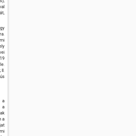
s),
al
át,
gy
ra.
mi
ly
vei
19
e.
II.
rús
 a
n a
nak
n a
jat
lmi