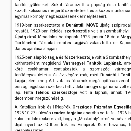
tanítói gyűléseket. Sokat fáradozott a papság és a tanító
közötti kölcsönös megértő szeretetéért és a közös munka so
egymás komoly megbecsülésének elmélyítéséért.
1919-ben szerkesztette a
Dunántúli MOVE
újság szépiroda
rovatát. 1920-ban felelős
szerkesztője
volt a szombathelyi
Újság
című társadalmi hetilapnak. 1923. január 18-án a
Magy
Történelmi Társulat rendes tagjává
választotta dr. Kapo
János ajánlása alapján.
1925-ben
alapító tagja és főszerkesztője
volt a Szombathel
kéthetenként megjelenő
Vasmegyei Tanítók Lapjának
, am
köré csakhamar csatlakoztak a szomszéd vármegy
tanítóegyesületei is és év végére már, mint
Dunántúli Taní
Lapja
jelent meg. A hivatalos fórumok megállapítása szerint
ország legjobban szerkesztett vidéki tanügyi orgánuma volt e
lap. Finta
felelős szerkesztője
volt a lapnak, annak 194
decemberi megszűnéséig.
A Katolikus Írók és Hírlapírók
Országos Pázmány Egyesüle
1925.10.27-i ülésén
rendes tagjainak
sorába vette fel. 1926-
külön irodalmi sikere volt, hogy a „Muskotály” című versével e
díjat nyert az Otthon Írók és Hírlapírók Köre hazafias, lí
verspályázatán.