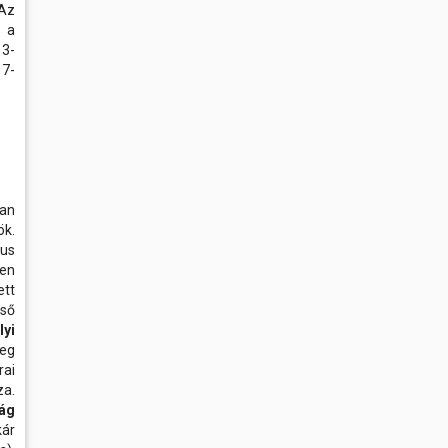
 Az
y a
13-
17-
ban
ök.
kus
en
ett
ső
yi
meg
rai
za.
ság
ár