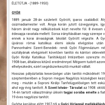
gyűjtötte a múlt becses emlékeit...
péntek
rtok
és a velük való közös bemelegítést követően....
számára még...
Ferencváros otthonában
ÉLETÚTJA - (1889-1950)
1908-ban nyitották meg a nag
k, művészek
2026.06.01 08:00
múzeumnak és könyvtárnak
ban
s
Kultúrpalotát, a mai Savaria M
A K&H Női Kézilabda Liga 26. fordul
GYŐR
a 2025/26-os bajnoki idény utols
intézmény régészeti, népraj
Ferencváros vendégeként léptünk pályá
természettudományi gyűjtem
thely régen és
1889. január 28-án született Győrött, iparos családból. At
első félidejében csapatunk fegyelmez
félmillió tárgyat őriznek. A r
csizmadiamester volt. Anyja korán jutott özvegységre, íg
gyors támadásokkal igyekezett tart
között nemzetközi mércével is...
tabella második helyén álló fővárosi eg
három árvát nagy nélkülözések közt nevelte föl. 8 évesen á
sport
mok,
édesapja ravatala mellett. Sorsa irányításában nagy szerepe v
óhelyek
ennek a korai árvaságnak. Iskoláit Győrött végezte. A Gy
újvárosi római katolikus elemi iskola elvégzése után
elésében
Pannonhalmi Szent-Benedek- rendi Győri Főgimnázium né
osztályának elvégzését követően tanítói és kántori oklevelé
elben
Győri Királyi Katolikus Tanítóképző Intézetben szerezte 
1908-ban, általános kitűnő eredménnyel. Mégsem tudott azon
aló
elhelyezkedni, ezért segédszerkesztői munkát vállalt.
Hosszas pályáztatás keserűségei után tanítói működését 1
szeptemberében a Sopron megyei Nagylózs községben kez
meg - miután a Soproni Királyi Tanfelügyelőségen tett eskü
ahol egy évig tanított. A
Szent István- Társulat
az 1908. októ
14-én tartott választmányi ülésén
tagjai sorába emelte
a fiat
19 éves nagylózsi tanítót.
Győrbe kerülése előtt 1907-től a
Győri Hírlapnál mellékállás