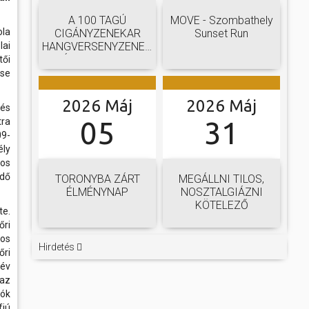
A 100 TAGÚ
MOVE - Szombathely
ola
CIGÁNYZENEKAR
Sunset Run
lai
HANGVERSENYZENEKARI
GÁLAKONCERTJE
tői
tse
2026 Máj
2026 Máj
 és
tra
05
31
09-
ély
os
edő
TORONYBA ZÁRT
MEGÁLLNI TILOS,
ÉLMÉNYNAP
NOSZTALGIÁZNI
KÖTELEZŐ
te.
őri
os
Hirdetés
őri
év
 az
tók
fjú