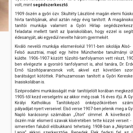
volt, mint
segédszerkesztő
.
1909 őszén a győri özv. Skultéty Lászlóné magán elemi fiúisk
hívta tanítójának, ahol aztán négy évig tanított. A magánisko
tanítói munkája valamint a Győri Hírlap segédszerkesz
feladatai mellett tanít az Ipariskolában, hogy ezzel is segí
édesanyját, aki egyedül nevelte három gyermekét.
Kiváló nevelői munkája elismeréséül 1911-ben iskolája Alsó-
Felső ausztriai, majd egy hétre Münchenbe tanulmányi ú
küldte. 1906-1907 között tűzoltó-tanfolyamon vett részt, 19
ben elvégezte a gyorsíró tanfolyamot is, ahol tanára, Dr. Erd
Ernő tűzoltóparancsnok volt, akivel ezt követően szor
barátságot kötöttek. Párhuzamosan tanított a Győri Keresk
Inasiskolában is.
Szépirodalmi munkásságát már tanítójelölt korában megkezd
1905-től kezd verselgetni az akkor még csak 16 éves ifjú. A Gy
Királyi Katholikus Tanítóképző önképzőkörében szám
pályadíjat nyert verseivel. Első verse 1907-ben jelenik meg a Gy
Napló karácsonyi számában „Úton” címmel. A következő 
őszén már elismerő szavak kíséretében tette közzé verseit -
ismeretlen faluból előbukkanó tehetség. 1908-ban a „Néptaní
Lapja” akkori szerkesztője, Benedek Elek fedezi fel az i