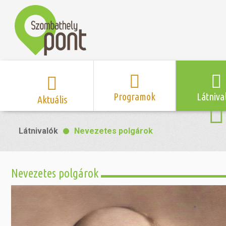
Programok
Látniva
Aktuális
Program naptár
Hírek
Neveze
Látnivalók
Nevezetes polgárok
Top 10 
Szent Márton
Kispályás 
Programsorozat
Kispályás
Római 
Zene/Koncert
Kupák
nyomá
Nevezetes polgárok
Mozi
Sport és r
Szent 
létesítmé
nyomá
Színház/Tánc
Szombathe
Zsidó 
nyomá