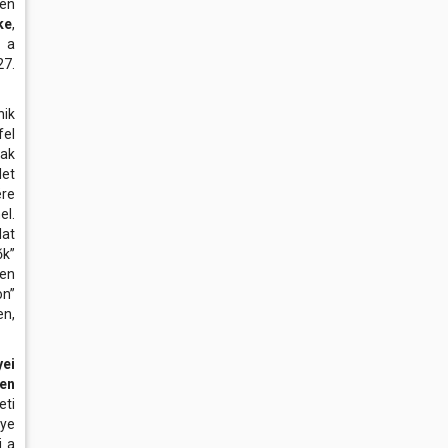
-én
ke
,
n a
7.
nik
fel
nak
let
ére
el.
at
ők”
en
n”
n,
ei
en
eti
ye
i a