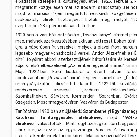
előadással szerepelt a kultúregyesületnél. 1926. február 21
megtartott közgyűlésen már az irodalmi szakosztály
alelnö
majd a március 1-jén megtartott rendkívüli közgyűlése
szakosztály
elnöki
tisztségével bízták meg, melyet 192
szeptember 28-ig, lemondásáig töltött be.
1920-ban a vasi írók antológiája „Tavaszi könyv” címmel jele
meg, melynek szerkesztésében aktívan vett részt. Ebben tűnt 
újra a háborúban írt verseivel, melyek a piavei front harcai
legszebb magyar vonatkozású versei. Andor Józsefnek az É
című folyóirat akkori szerkesztőjének bátorítására és kérés
adja ki első elbeszéléseit „Az ember egyedül marad” címm
Majd 1922-ben kerül kiadásra a Szent István Társul
gondozásában „Rózsavár” című regénye, amely az „Új Id
regénypályázatán dicséretet kapott. 1922-től kezdődő
rendszeresen szerepel „Irodalmi felolvasásoko
Szombathelyen, Sárváron, Körmenden, Sopronban, Győrbe
Szegeden, Mosonmagyaróváron, Vasváron és Budapesten.
Tanítótársai 1920-ban az újjáéledő
Szombathelyi Egyházmegy
Katolikus Tanítóegyesület alelnökévé,
majd
1924-b
elnökévé
választották. Mint egyházmegyei tanítóegyesül
elnök megszervezte az egyházmegye Vas- és Zalavármeg
esperesi kerületeinek tanítói köreit. Magas színvonalúvá tesz