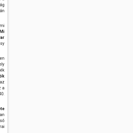
ság
rán
lmi
Mi
ar
ssy
yen
ely
ék
tók
 az
z a
0.
te
ban
lső
rai