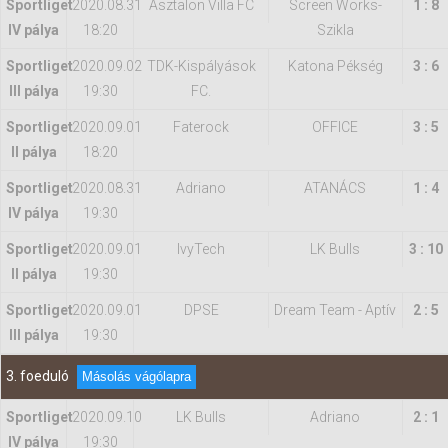
Sportliget
2020.08.31
Asztalon Villa FC
Screen Works-
1 : 8
IV pálya
18:20
Szikla
Sportliget
2020.09.02
TDK-Kispályások
Katona Pékség
3 : 6
III pálya
19:30
FC.
Sportliget
2020.09.01
Faterock
OFFICE
3 : 5
II pálya
18:20
Sportliget
2020.08.31
Adriano
ATANÁCS
1 : 4
IV pálya
19:30
Sportliget
2020.09.01
IvyTech
LK Bulls
3 : 10
II pálya
19:30
Sportliget
2020.09.01
DPSE
Dream Team - Aptív
2 : 5
III pálya
19:30
3. foeduló
Másolás vágólapra
Sportliget
2020.09.10
LK Bulls
Adriano
2 : 1
IV pálya
19:30