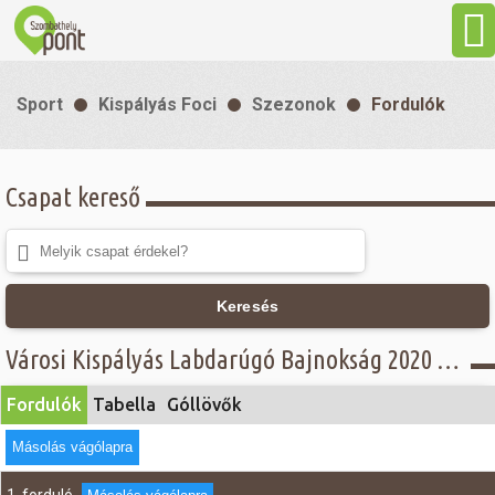
Aktuális
Sport
Kispályás Foci
Szezonok
Fordulók
Programok
Csapat kereső
Látnivalók
Gasztronómia
Keresés
Szállás
Városi Kispályás Labdarúgó Bajnokság 2020 - Fordulók - C. csoport
Fordulók
Tabella
Góllövők
Sport
Másolás vágólapra
Szabadidő