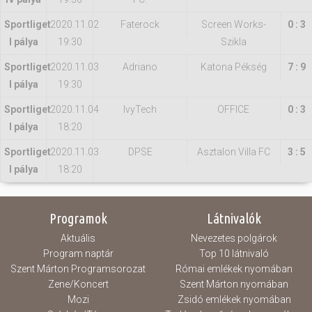
Sportliget
2020.11.02
Faterock
Screen Works-
0 : 3
I pálya
19:30
Szikla
Sportliget
2020.11.03
Adriano
Katona Pékség
7 : 9
I pálya
19:30
Sportliget
2020.11.04
IvyTech
OFFICE
0 : 3
I pálya
18:20
Sportliget
2020.11.03
DPSE
Asztalon Villa FC
3 : 5
I pálya
18:20
Programok
Látnivalók
Aktuális
Nevezetes polgárok
Program naptár
Top 10 látnivaló
Szent Márton Programsorozat
Római emlékek nyomában
Zene/Koncert
Szent Márton nyomában
Mozi
Zsidó emlékek nyomában