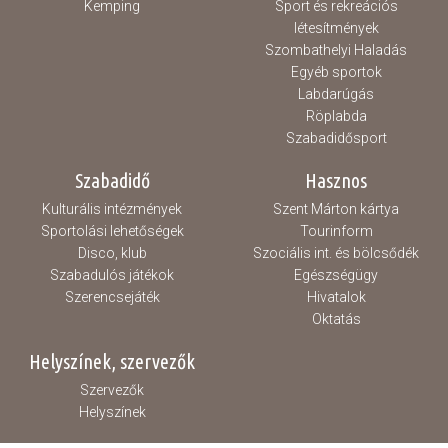
Kemping
Sport és rekreációs
létesítmények
Szombathelyi Haladás
Egyéb sportok
Labdarúgás
Röplabda
Szabadidősport
Szabadidő
Hasznos
Kulturális intézmények
Szent Márton kártya
Sportolási lehetőségek
Tourinform
Disco, klub
Szociális int. és bölcsődék
Szabadulós játékok
Egészségügy
Szerencsejáték
Hivatalok
Oktatás
Helyszínek, szervezők
Szervezők
Helyszínek