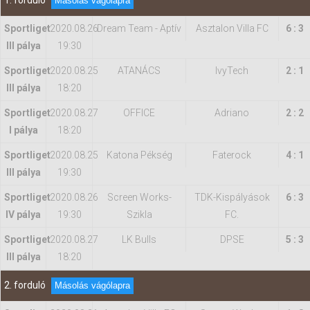
1. forduló
Másolás vágólapra
Sportliget
2020.08.26
Dream Team - Aptív
Asztalon Villa FC
6 : 3
Hasznos
III pálya
19:30
Sportliget
2020.08.25
ATANÁCS
IvyTech
2 : 1
III pálya
18:20
Sportliget
2020.08.27
OFFICE
Adriano
2 : 2
I pálya
18:20
Sportliget
2020.08.25
Katona Pékség
Faterock
4 : 1
III pálya
19:30
Sportliget
2020.08.26
Screen Works-
TDK-Kispályások
6 : 3
IV pálya
19:30
Szikla
FC.
Sportliget
2020.08.27
LK Bulls
DPSE
5 : 3
III pálya
18:20
2. forduló
Másolás vágólapra