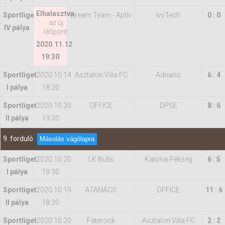
Elhalasztva
,
Sportliget
Dream Team - Aptív
IvyTech
0 : 0
az új
IV pálya
időpont:
2020.11.12
19:30
Sportliget
2020.10.14
Asztalon Villa FC
Adriano
6 : 4
I pálya
18:20
Sportliget
2020.10.30
OFFICE
DPSE
8 : 6
II pálya
19:30
9. forduló
Másolás vágólapra
Sportliget
2020.10.20
LK Bulls
Katona Pékség
6 : 5
I pálya
19:30
Sportliget
2020.10.19
ATANÁCS
OFFICE
11 : 6
II pálya
18:20
Sportliget
2020.10.20
Faterock
Asztalon Villa FC
2 : 2