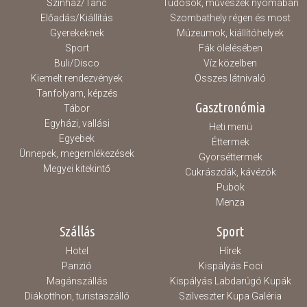
Színház/Tánc
Tudósok, művészek nyomában
Előadás/Kiállítás
Szombathely régen és most
Gyerekeknek
Múzeumok, kiállítóhelyek
Sport
Fák ölelésében
Buli/Disco
Víz közelben
Kiemelt rendezvények
Összes látnivaló
Tanfolyam, képzés
Gasztronómia
Tábor
Egyházi, vallási
Heti menü
Egyebek
Éttermek
Ünnepek, megemlékezések
Gyorséttermek
Megyei kitekintő
Cukrászdák, kávézók
Pubok
Menza
Szállás
Sport
Hotel
Hírek
Panzió
Kispályás Foci
Magánszállás
Kispályás Labdarúgó Kupák
Diákotthon, turistaszálló
Szilveszter Kupa Galéria