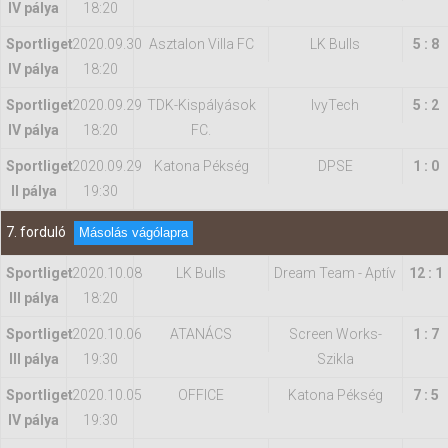
IV pálya
18:20
Sportliget
2020.09.30
Asztalon Villa FC
LK Bulls
5 : 8
IV pálya
18:20
Sportliget
2020.09.29
TDK-Kispályások
IvyTech
5 : 2
IV pálya
18:20
FC.
Sportliget
2020.09.29
Katona Pékség
DPSE
1 : 0
II pálya
19:30
7. forduló
Másolás vágólapra
Sportliget
2020.10.08
LK Bulls
Dream Team - Aptív
12 : 1
III pálya
18:20
Sportliget
2020.10.06
ATANÁCS
Screen Works-
1 : 7
III pálya
19:30
Szikla
Sportliget
2020.10.05
OFFICE
Katona Pékség
7 : 5
IV pálya
19:30