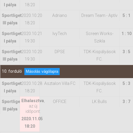
I pálya
18:20
Sportliget
2020.10.20
Adriano
Dream Team - Aptív
5 : 1
III pálya
18:20
Sportliget
2020.10.21
IvyTech
Screen Works-
1 : 10
I pálya
19:30
Szikla
Sportliget
2020.10.20
DPSE
TDK-Kispályások
3 : 5
III pálya
19:30
FC.
10. forduló
Másolás vágólapra
Sportliget
2020.10.28
Asztalon Villa FC
TDK-Kispályások
5 : 3
I pálya
18:20
FC.
Elhalasztva
,
Sportliget
OFFICE
LK Bulls
3 : 7
az új
III pálya
időpont:
2020.11.05
18:20