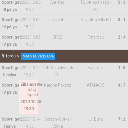
Sportliget
2020.10.08
Adriano
TDK-Kispályások
5 : 8
III pálya
19:30
FC.
Sportliget
2020.10.06
IvyTech
Asztalon Villa FC
3 : 1
IV pálya
18:20
Sportliget
2020.10.06
DPSE
Faterock
2 : 4
IV pálya
19:30
8. forduló
Másolás vágólapra
Sportliget
2020.10.12
TDK-Kispályások
Faterock
1 : 5
II pálya
19:30
FC.
Elhalasztva
,
Sportliget
Katona Pékség
ATANÁCS
4 : 7
az új
IV pálya
időpont:
2020.10.26
19:30
Sportliget
2020.10.14
Screen Works-
LK Bulls
7 : 2
I pálya
19:30
Szikla