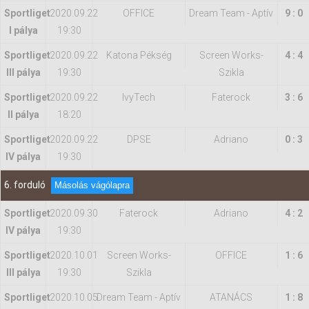
Sportliget
2020.09.22
OFFICE
Dream Team - Aptív
9 : 0
I pálya
19:30
Sportliget
2020.09.22
Katona Pékség
Screen Works-
4 : 4
III pálya
19:30
Szikla
Sportliget
2020.09.22
IvyTech
Faterock
3 : 6
II pálya
18:20
Sportliget
2020.09.22
DPSE
Adriano
0 : 3
IV pálya
19:30
6. forduló
Másolás vágólapra
Sportliget
2020.09.30
Faterock
Adriano
4 : 2
IV pálya
19:30
Sportliget
2020.10.01
Screen Works-
OFFICE
1 : 6
III pálya
19:30
Szikla
Sportliget
2020.10.05
Dream Team - Aptív
ATANÁCS
1 : 8