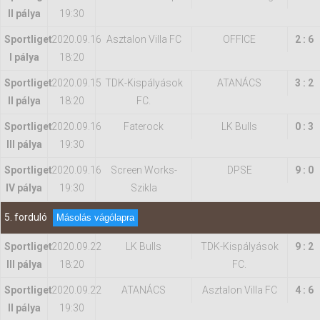
II pálya
19:30
Sportliget
2020.09.16
Asztalon Villa FC
OFFICE
2 : 6
I pálya
18:20
Sportliget
2020.09.15
TDK-Kispályások
ATANÁCS
3 : 2
II pálya
18:20
FC.
Sportliget
2020.09.16
Faterock
LK Bulls
0 : 3
III pálya
19:30
Sportliget
2020.09.16
Screen Works-
DPSE
9 : 0
IV pálya
19:30
Szikla
5. forduló
Másolás vágólapra
Sportliget
2020.09.22
LK Bulls
TDK-Kispályások
9 : 2
III pálya
18:20
FC.
Sportliget
2020.09.22
ATANÁCS
Asztalon Villa FC
4 : 6
II pálya
19:30