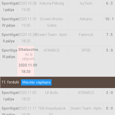
Sportliget
2020.10.28
Katona Pékség
IvyTech
6 : 3
I pálya
19:30
Sportliget
2020.11.10
Screen Works-
Adriano
10 : 1
IV pálya
19:30
Szikla
Sportliget
2020.10.28
Dream Team - Aptív
Faterock
7 : 5
II pálya
18:20
Elhalasztva
,
Sportliget
ATANÁCS
DPSE
3 : 0
az új
III pálya
időpont:
2020.11.09
18:20
11. forduló
Másolás vágólapra
Sportliget
2020.11.02
LK Bulls
ATANÁCS
3 : 0
I pálya
18:20
Sportliget
2020.11.11
TDK-Kispályások
Dream Team - Aptív
0 : 0
IV pálya
19:30
FC.