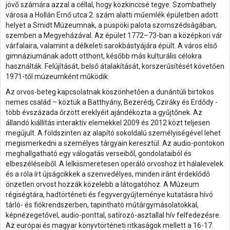
jövő számára azzal a céllal, hogy közkinccsé tegye. Szombathely
városa a Hollán Ernő utca 2. szám alatti műemlék épületben adott
helyet a Smidt Múzeumnak, a püspöki palota szomszédságában,
szemben a Megyeházával. Az épület 1772–73-ban a középkori vár
várfalaira, valamint a délkeleti sarokbástyájára épült. A város első
gimnáziumának adott otthont, később más kulturális célokra
használták. Felújítását, belső átalakítását, korszerűsítését követően
1971-től múzeumként működik.
Az orvos-beteg kapcsolatnak köszönhetően a dunántúli birtokos
nemes család – köztük a Batthyány, Bezerédj, Cziráky és Erdődy -
több évszázada őrzött ereklyéit ajándékozta a gyűjtőnek. Az
állandó kiállítás interaktív elemekkel 2009 és 2012 közt teljesen
megújult. A földszinten az alapító sokoldalú személyiségével lehet
megismerkedni a személyes tárgyain keresztül. Az audio-pontokon
meghallgatható egy válogatás verseiből, gondolataiból és
elbeszéléseiből. A lelkiismeretesen operáló orvoshoz írt hálalevelek
és a róla írt újságcikkek a szenvedélyes, minden iránt érdeklődő
önzetlen orvost hozzák közelebb a látogatóhoz. A Múzeum
régiségtára, hadtörténeti és fegyvergyűjteménye kutatásra hívó
tárló- és fiókrendszerben, tapintható műtárgymásolatokkal,
képnézegetővel, audio-ponttal, satírozó-asztallal hív felfedezésre.
Az európai és magyar könyvtörténeti ritkaságok mellett a 16-17.