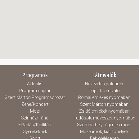
Programok
Látnivalók
Aktuális
Nevezetes polgárok
Program naptár
Top 10 látnivaló
Szent Márton Programsorozat
Római emlékek nyomában
Zene/Koncert
Szent Márton nyomában
Mozi
Zsidó emlékek nyomában
Színház/Tánc
Tudósok, művészek nyomában
Előadás/Kiállítás
Szombathely régen és most
Gyerekeknek
Múzeumok, kiállítóhelyek
Sport
Fák ölelésében