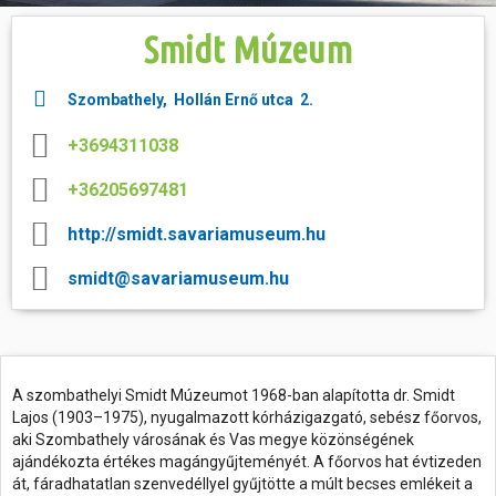
Smidt Múzeum
Hasznos
Szombathely, Hollán Ernő utca 2.
+3694311038
+36205697481
http://smidt.savariamuseum.hu
smidt@savariamuseum.hu
A szombathelyi Smidt Múzeumot 1968-ban alapította dr. Smidt
Lajos (1903–1975), nyugalmazott kórházigazgató, sebész főorvos,
aki Szombathely városának és Vas megye közönségének
ajándékozta értékes magángyűjteményét. A főorvos hat évtizeden
át, fáradhatatlan szenvedéllyel gyűjtötte a múlt becses emlékeit a