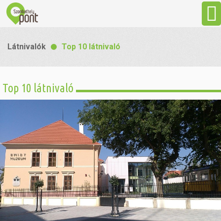
Aktuális
Látnivalók
Top 10 látnivaló
Programok
Top 10 látnivaló
Látnivalók
Gasztronómia
Szállás
Sport
Szabadidő