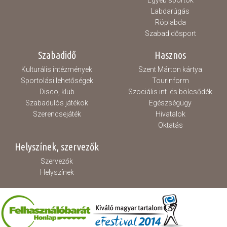
Egyéb sportok
Labdarúgás
Röplabda
Szabadidősport
Szabadidő
Hasznos
Kulturális intézmények
Szent Márton kártya
Sportolási lehetőségek
Tourinform
Disco, klub
Szociális int. és bölcsődék
Szabadulós játékok
Egészségügy
Szerencsejáték
Hivatalok
Oktatás
Helyszínek, szervezők
Szervezők
Helyszínek