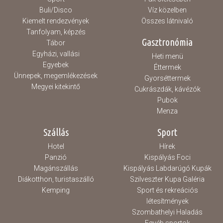
Buli/Disco
Víz közelben
Kiemelt rendezvények
Összes látnivaló
Tanfolyam, képzés
Gasztronómia
Tábor
Egyházi, vallási
Heti menü
Egyebek
Éttermek
Ünnepek, megemlékezések
Gyorséttermek
Megyei kitekintő
Cukrászdák, kávézók
Pubok
Menza
Szállás
Sport
Hotel
Hírek
Panzió
Kispályás Foci
Magánszállás
Kispályás Labdarúgó Kupák
Diákotthon, turistaszálló
Szilveszter Kupa Galéria
Kemping
Sport és rekreációs
létesítmények
Szombathelyi Haladás