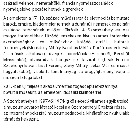
századi velencei, németalföldi, francia nyomdászcsaládok
nyomdajeleivel pecsételhetnek a gyerekek.
Az emeleten a 17–19. század művészetét és életmódját bemutató
barokk, empire, biedermeier termek a dunántúli nemesek és polgári
családok otthonának miliőjét tükrözik. A Szombathely és Vas
megye történetéhez fűződő emlékeken kívül számos történelmi
személyiséghez és művészhez kötődő emlék: bútorok,
festmények (Munkácsy Mihály, Barabás Miklós, Dorffmaister István
és mások alkotásai), üvegek, porcelánok (Herendről, Bécsből,
Meissenből), ötvösművek, hangszerek, kéziratok (Deák Ferenc,
Széchenyi István, Liszt Ferenc, Zichy Mihály, Jókai Mór és mások
hagyatékából), viselettörténeti anyag és óragyűjtemény várja a
múzeumlátogatókat.
2017-ben új, teljesen akadálymentes fogadóépület-szárnnyal
bővült a múzeum, az emeleten időszaki kiállítótérrel.
A Szombathelyen 1897-től 1974-ig közlekedő villamos egyik utolsó,
a múzeumudvaron látható kocsija a Szombathelyi Értéktár része,
az intézmény sokszínű múzeumpedagógiai kínálatához nyújt újabb
témát és helyszínt.