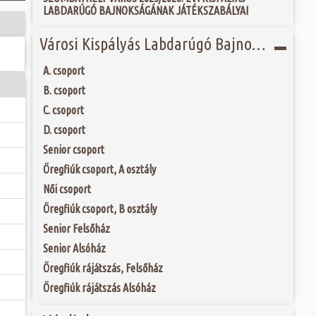
tározó kulturális
 és szombat egy új valóság...
LABDARÚGÓ BAJNOKSÁGÁNAK JÁTÉKSZABÁLYAI
homlokzat...
, azonban jelenleg
 tartozik. Az 1860-
ójában, egyben
Városi Kispályás Labdarúgó Bajnokság 2020
ó mérkőzésén a
d birtokosa kezdte
ra. A találkozó
földbirtokost fia,
ett játékkal és
ítésben és az 1930-
A. csoport
ani a lépést a
fás szárú növényt
yüttessel....
B. csoport
C. csoport
D. csoport
Senior csoport
Öregfiúk csoport, A osztály
Női csoport
Öregfiúk csoport, B osztály
Senior Felsőház
Senior Alsóház
Öregfiúk rájátszás, Felsőház
Öregfiúk rájátszás Alsóház