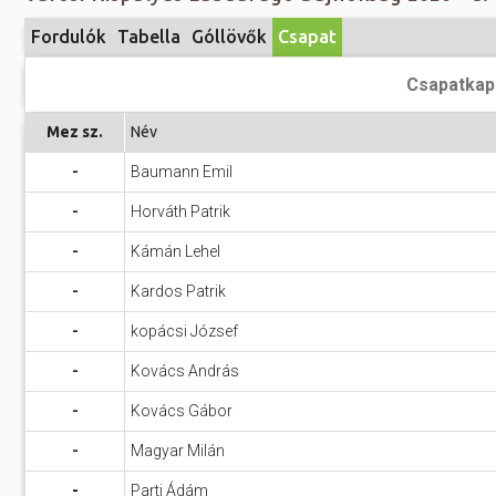
Előadás/Kiállítás
Egyéb spo
Tudóso
Fordulók
Tabella
Góllövők
Csapat
Gyerekeknek
nyomá
Labdarúgá
Csapatkap
Sport
Szomba
Röplabda
most
Mez sz.
Név
Buli/Disco
Szabadidő
Múzeu
-
Baumann Emil
Kiemelt rendezvények
kiállít
-
Horváth Patrik
Fák öl
Tanfolyam, képzés
-
Kámán Lehel
Víz köz
Tábor
-
Kardos Patrik
Összes látniv
Egyházi, vallási
-
kopácsi József
Egyebek
-
Kovács András
Ünnepek,
-
Kovács Gábor
megemlékezések
-
Magyar Milán
Megyei kitekintő
-
Parti Ádám