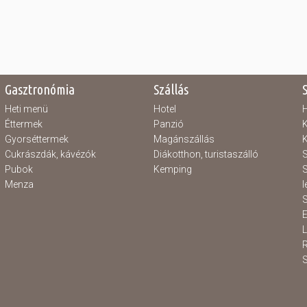
Gasztronómia
Szállás
Heti menü
Hotel
H
Éttermek
Panzió
K
Gyorséttermek
Magánszállás
K
Cukrászdák, kávézók
Diákotthon, turistaszálló
S
Pubok
Kemping
S
Menza
l
S
E
S