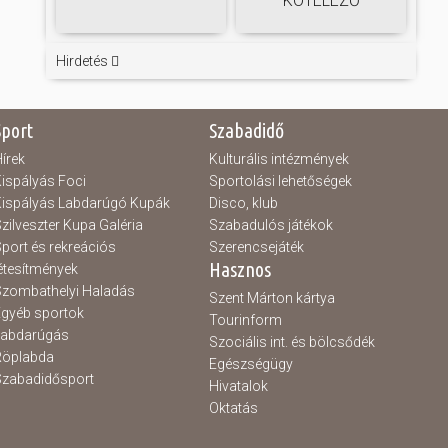
KÖTELEZŐ
Hirdetés
Sport
Szabadidő
írek
Kulturális intézmények
ispályás Foci
Sportolási lehetőségek
ispályás Labdarúgó Kupák
Disco, klub
zilveszter Kupa Galéria
Szabadulós játékok
port és rekreációs
Szerencsejáték
Hasznos
étesítmények
zombathelyi Haladás
Szent Márton kártya
gyéb sportok
Tourinform
Labdarúgás
Szociális int. és bölcsődék
Röplabda
Egészségügy
zabadidősport
Hivatalok
Oktatás