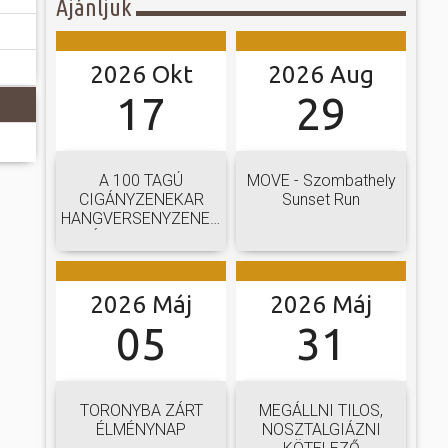
Ajánljuk
2026 Okt
2026 Aug
17
29
A 100 TAGÚ
MOVE - Szombathely
CIGÁNYZENEKAR
Sunset Run
HANGVERSENYZENEKARI
GÁLAKONCERTJE
2026 Máj
2026 Máj
05
31
TORONYBA ZÁRT
MEGÁLLNI TILOS,
ÉLMÉNYNAP
NOSZTALGIÁZNI