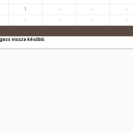
1
-
-
-
-
-
-
-
ogass vissza később.