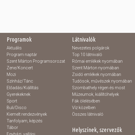
Programok
Látnivalók
Aktuális
Nevezetes polgárok
Program naptár
Top 10 látnivaló
Szent Márton Programsorozat
Római emlékek nyomában
Zene/Koncert
Szent Márton nyomában
Mozi
Zsidó emlékek nyomában
Színház/Tánc
Tudósok, művészek nyomában
Előadás/Kiállítás
Szombathely régen és most
Gyerekeknek
Múzeumok, kiállítóhelyek
Sport
Fák ölelésében
Buli/Disco
Víz közelben
Kiemelt rendezvények
Összes látnivaló
Tanfolyam, képzés
Tábor
Helyszínek, szervezők
Egyházi, vallási