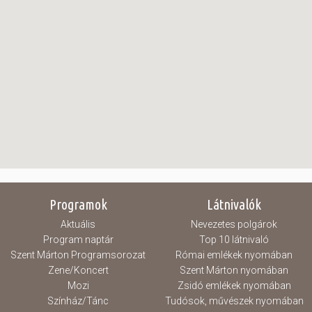
Programok
Látnivalók
Aktuális
Nevezetes polgárok
Program naptár
Top 10 látnivaló
Szent Márton Programsorozat
Római emlékek nyomában
Zene/Koncert
Szent Márton nyomában
Mozi
Zsidó emlékek nyomában
Színház/Tánc
Tudósok, művészek nyomában