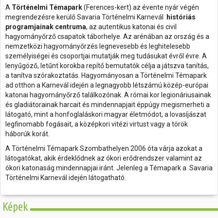
A
Történelmi Témapark
(Ferences-kert) az évente nyár végén
megrendezésre kerülő Savaria Történelmi Karnevál
históriás
programjainak centruma
, az autentikus katonai és civil
hagyományőrző csapatok táborhelye. Az arénában az ország és a
nemzetközi hagyományőrzés legnevesebb és leghitelesebb
személyiségei és csoportjai mutatják meg tudásukat évről évre. A
lenyűgöző, letűnt korokba repítő bemutatók célja a játszva tanítás,
a tanítva szórakoztatás. Hagyományosan a Történelmi Témapark
ad otthon a Karnevál idején a legnagyobb létszámú közép-európai
katonai hagyományőrző találkozónak. A római kor legionáriusainak
és gladiátorainak harcait és mindennapjait éppúgy megismerheti a
látogató, mint a honfoglaláskori magyar életmódot, a lovasíjászat
legfinomabb fogásait, a középkori vitézi virtust vagy a török
háborúk korát.
A Történelmi Témapark Szombathelyen 2006 óta várja azokat a
látogatókat, akik érdeklődnek az ókori erődrendszer valamint az
ókori katonaság mindennapjai iránt. Jelenleg a Témapark a Savaria
Történelmi Karnevál idején látogatható.
Képek