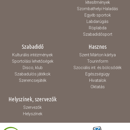
létesítmények
Szombathelyi Haladás
Egyéb sportok
Labdarúgás
Röplabda
Szabadidősport
Szabadidő
Hasznos
Kulturális intézmények
Szent Márton kártya
Sportolási lehetőségek
Tourinform
Disco, klub
Szociális int. és bölcsődék
Szabadulós játékok
Egészségügy
Szerencsejáték
Hivatalok
Oktatás
Helyszínek, szervezők
Szervezők
Helyszínek