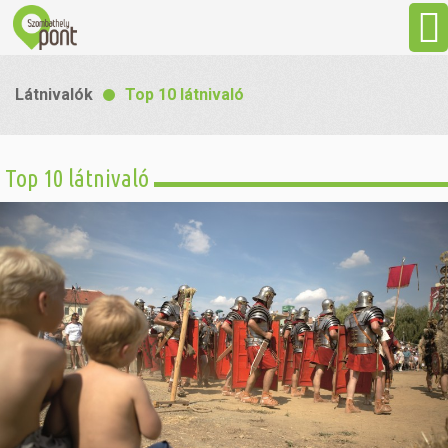
Aktuális
Látnivalók
Top 10 látnivaló
Programok
Top 10 látnivaló
Látnivalók
Gasztronómia
Szállás
Sport
Szabadidő