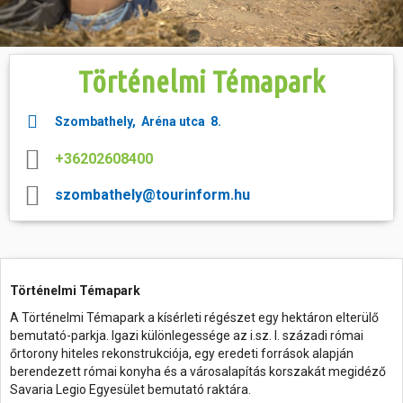
Hasznos
Történelmi Témapark
Szombathely, Aréna utca 8.
+36202608400
szombathely@tourinform.hu
Történelmi Témapark
A Történelmi Témapark a kísérleti régészet egy hektáron elterülő
bemutató-parkja. Igazi különlegessége az i.sz. I. századi római
őrtorony hiteles rekonstrukciója, egy eredeti források alapján
berendezett római konyha és a városalapítás korszakát megidéző
Savaria Legio Egyesület bemutató raktára.