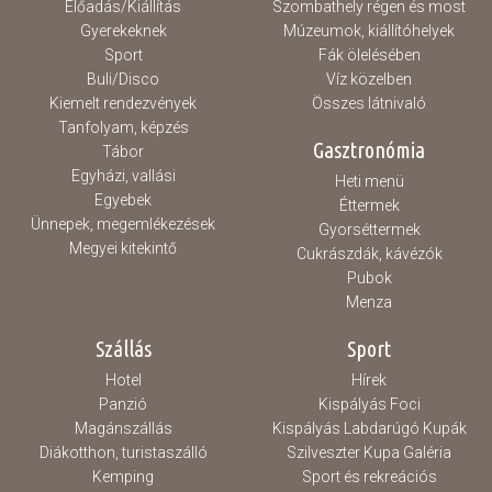
Előadás/Kiállítás
Szombathely régen és most
Gyerekeknek
Múzeumok, kiállítóhelyek
Sport
Fák ölelésében
Buli/Disco
Víz közelben
Kiemelt rendezvények
Összes látnivaló
Tanfolyam, képzés
Gasztronómia
Tábor
Egyházi, vallási
Heti menü
Egyebek
Éttermek
Ünnepek, megemlékezések
Gyorséttermek
Megyei kitekintő
Cukrászdák, kávézók
Pubok
Menza
Szállás
Sport
Hotel
Hírek
Panzió
Kispályás Foci
Magánszállás
Kispályás Labdarúgó Kupák
Diákotthon, turistaszálló
Szilveszter Kupa Galéria
Kemping
Sport és rekreációs