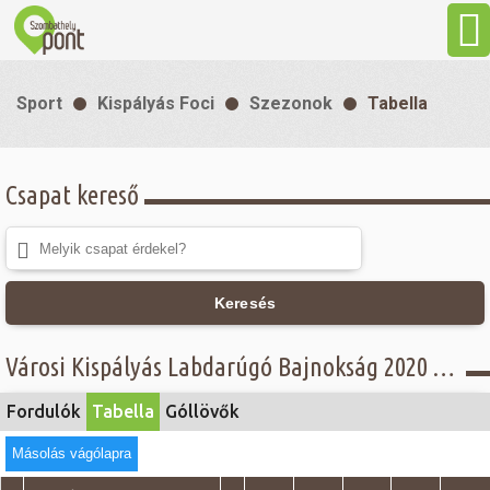
Aktuális
Sport
Kispályás Foci
Szezonok
Tabella
Programok
Csapat kereső
Látnivalók
Gasztronómia
Keresés
Szállás
Városi Kispályás Labdarúgó Bajnokság 2020 - Tabella - C. csoport
Sport
Fordulók
Tabella
Góllövők
Másolás vágólapra
Szabadidő