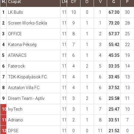
H.
Csapat
LM
GY
D
V
G
P
1
LK Bulls
11
10
0
1
67:30
30
Hasznos
2
Screen Works-Szikla
11
9
1
1
73:20
28
3
OFFICE
11
8
1
2
57:37
25
4
Katona Pékség
11
7
1
3
55:42
22
5
ATANÁCS
11
6
1
4
45:35
19
6
Faterock
11
4
2
5
33:35
14
7
TDK-Kispályások FC.
11
4
1
6
33:45
13
8
Asztalon Villa FC
11
4
1
6
37:52
13
9
Dream Team - Aptív
11
3
2
6
25:58
11
10
IvyTech
11
3
1
7
25:47
10
11
Adriano
11
2
1
8
33:51
7
12
DPSE
11
0
0
11
21:52
0