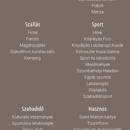
Pubok
Menza
Szállás
Sport
Hotel
Hírek
Panzió
Kispályás Foci
Magánszállás
Kispályás Labdarúgó Kupák
Diákotthon, turistaszálló
Szilveszter Kupa Galéria
Kemping
Sport és rekreációs
létesítmények
Szombathelyi Haladás
Egyéb sportok
Labdarúgás
Röplabda
Szabadidősport
Szabadidő
Hasznos
Kulturális intézmények
Szent Márton kártya
Sportolási lehetőségek
Tourinform
Disco, klub
Szociális int. és bölcsődék