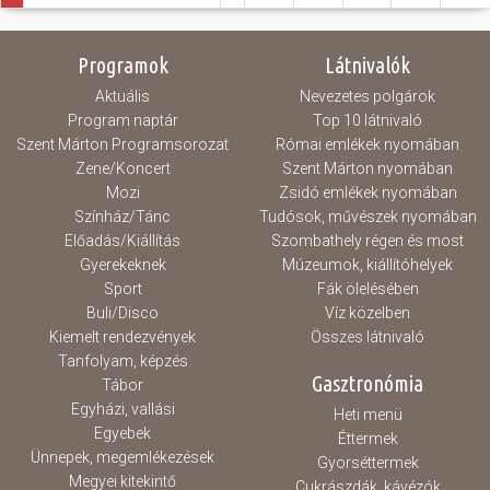
Programok
Látnivalók
Aktuális
Nevezetes polgárok
Program naptár
Top 10 látnivaló
Szent Márton Programsorozat
Római emlékek nyomában
Zene/Koncert
Szent Márton nyomában
Mozi
Zsidó emlékek nyomában
Színház/Tánc
Tudósok, művészek nyomában
Előadás/Kiállítás
Szombathely régen és most
Gyerekeknek
Múzeumok, kiállítóhelyek
Sport
Fák ölelésében
Buli/Disco
Víz közelben
Kiemelt rendezvények
Összes látnivaló
Tanfolyam, képzés
Gasztronómia
Tábor
Egyházi, vallási
Heti menü
Egyebek
Éttermek
Ünnepek, megemlékezések
Gyorséttermek
Megyei kitekintő
Cukrászdák, kávézók