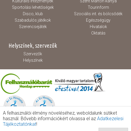
Kulturális intézmények
Szent Márton kártya
Sportolási lehetőségek
Tourinform
Disco, klub
Szociális int. és bölcsődék
Szabadulós játékok
Egészségügy
Szerencsejáték
Hivatalok
Oktatás
Helyszínek, szervezők
Szervezők
Helyszínek
A felhasználói élmény növeléséhez, weboldalunk sütiket
használ. Bővebb információkért olvassa el az
Adatkezelesi
Tájékoztatónkat
!