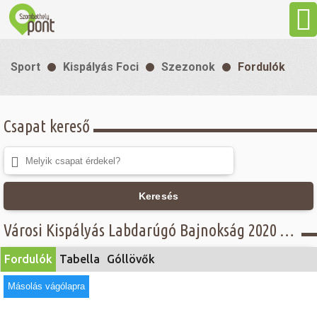
Aktuális
Sport
Kispályás Foci
Szezonok
Fordulók
Programok
Csapat kereső
Látnivalók
Gasztronómia
Keresés
Szállás
Városi Kispályás Labdarúgó Bajnokság 2020 - Fordulók - Női csoport
Fordulók
Tabella
Góllövők
Sport
Másolás vágólapra
Szabadidő