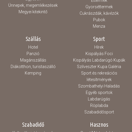
Éttermek
Ünnepek, megemlékezések
Gyorséttermek
Megyei kitekintő
Cukrászdák, kávézók
Pubok
Menza
Szállás
Sport
Hotel
Hírek
Panzió
Kispályás Foci
Magánszállás
Kispályás Labdarúgó Kupák
Diákotthon, turistaszálló
Szilveszter Kupa Galéria
Kemping
Sport és rekreációs
létesítmények
Szombathelyi Haladás
Egyéb sportok
Labdarúgás
Röplabda
Szabadidősport
Szabadidő
Hasznos