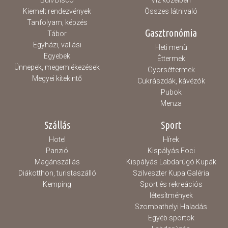
Buli/Disco
Víz közelben
Kiemelt rendezvények
Összes látnivaló
Tanfolyam, képzés
Gasztronómia
Tábor
Egyházi, vallási
Heti menü
Egyebek
Éttermek
Ünnepek, megemlékezések
Gyorséttermek
Megyei kitekintő
Cukrászdák, kávézók
Pubok
Menza
Szállás
Sport
Hotel
Hírek
Panzió
Kispályás Foci
Magánszállás
Kispályás Labdarúgó Kupák
Diákotthon, turistaszálló
Szilveszter Kupa Galéria
Kemping
Sport és rekreációs
létesítmények
Szombathelyi Haladás
Egyéb sportok