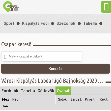
Aktuális
Sport
Kispályás Foci
Szezonok
Tabella
Programok
Csapat kereső
Látnivalók
Gasztronómia
Keresés
Szállás
Városi Kispályás Labdarúgó Bajnokság 2020 - C. csoport -
Fordulók
Tabella
Góllövők
Csapat
Sport
Mez
Név
Gólok
Sárga l.
Piros l.
Kék l.
sz.
Szabadidő