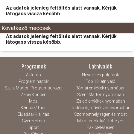
Az adatok jelenleg feltöltés alatt vannak. Kérjük
Hasznos
látogass vissza később.
Következő meccsek
Az adatok jelenleg feltöltés alatt vannak. Kérjük
látogass vissza később.
Programok
Látnivalók
Aktuális
Nevezetes polgárok
Program naptár
Top 10 látnivaló
Szent Márton Programsorozat
Római emlékek nyomában
Zene/Koncert
Szent Márton nyomában
Mozi
Zsidó emlékek nyomában
Színház/Tánc
Tudósok, művészek nyomában
Előadás/Kiállítás
Szombathely régen és most
Gyerekeknek
Múzeumok, kiállítóhelyek
Sport
Fák ölelésében