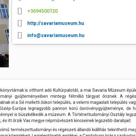
as évekig ötszáznál is több 
péntek
rtok
és a velük való közös bemelegítést követően....
számára még...
Ferencváros otthonában
telepített...
1961 nyarán az egykori téglagy
k, művészek
+3694500720
2026.06.01 08:00
kezdték el a tavak létesítését,
ban
s
vehettek birtokba a szombathely
A K&H Női Kézilabda Liga 26. fordul
a 2025/26-os bajnoki idény utols
fákat telepítettek a környékre, és
http://savariamuseum.hu
Ferencváros vendégeként léptünk pályá
mára a Csónakázó tó és környéke
thely régen és
első félidejében csapatunk fegyelmez
legszebb részévé vált. Kik
gyors támadásokkal igyekezett tart
körbejárható...
info@savariamuseum.hu
tabella második helyén álló fővárosi eg
sport
mok,
óhelyek
elésében
elben
aló
nyvtárnak is otthont adó Kultúrpalotát, a mai Savaria Múzeum épüle
ományi gyűjteményeiben mintegy félmillió tárgyat őriznek. A régés
nak el a Sé melletti őskori település, a velemi magaslati település vag
ató Közép-Európa legnagyobb pannon korú ősnövénygyűjteménye, de h
énnyel is büszkélkedik a múzeum. A Történettudományi Osztály legs
, és itt őrzik Vas megye népművészeti kincseinek legszebb darabjait.
ímű természettudományi és régészeti állandó kiállítás tekinthető meg
ómai kőemlékeit. Legjelentősebb emlékei: a Capitoliumi triász szobortor