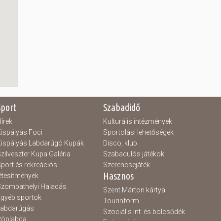
Sport
Szabadidő
írek
Kulturális intézmények
ispályás Foci
Sportolási lehetőségek
ispályás Labdarúgó Kupák
Disco, klub
zilveszter Kupa Galéria
Szabadulós játékok
port és rekreációs
Szerencsejáték
Hasznos
étesítmények
zombathelyi Haladás
Szent Márton kártya
gyéb sportok
Tourinform
Labdarúgás
Szociális int. és bölcsődék
Röplabda