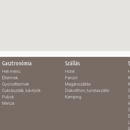
Gasztronómia
Szállás
Heti menü
Hotel
H
Éttermek
Panzió
K
Gyorséttermek
Magánszállás
K
Cukrászdák, kávézók
Diákotthon, turistaszálló
S
Pubok
Kemping
S
Menza
l
S
E