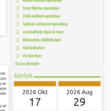
Római emlékek nyomában
fás szárú növényt
 és szombat egy új valóság...
ári gödrök helyén
Szent Márton nyomában
 amelyeket 1965-től
iek. 2 évvel később
ójában, egyben
Zsidó emlékek nyomában
ó mérkőzésén a
 hála a gondozásnak,
ra. A találkozó
 Szombathely egyik
ett játékkal és
Tudósok, művészek nyomában
övezett sétányon
ani a lépést a
yüttessel....
Szombathely régen és most
Múzeumok, kiállítóhelyek
Fák ölelésében
Víz közelben
Összes látnivaló
tét.
Ajánljuk
zeti
y az
azai
2026 Okt
2026 Aug
zebb
17
29
, az
zók,