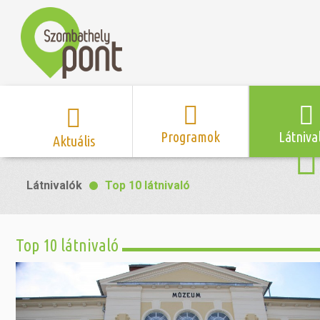
Programok
Látniva
Aktuális
Program naptár
Hírek
Neveze
Látnivalók
Top 10 látnivaló
Top 10 
Szent Márton
Kispályás 
Programsorozat
Kispályás
Római 
Zene/Koncert
Kupák
nyomá
Top 10 látnivaló
Mozi
Sport és r
Szent 
létesítmé
nyomá
Színház/Tánc
Szombathe
Zsidó 
nyomá