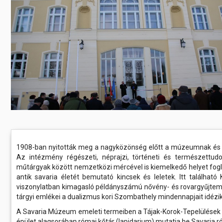
Előadás/Kiállítás
Egyéb spo
Tudóso
Gyerekeknek
nyomá
Labdarúgá
Sport
Szomba
Röplabda
most
Buli/Disco
Szabadidő
Múzeu
Kiemelt rendezvények
kiállít
Fák öl
Tanfolyam, képzés
Víz köz
Tábor
Összes látniv
Egyházi, vallási
1908-ban nyitották meg a nagyközönség előtt a múzeumnak és kö
Az intézmény régészeti, néprajzi, történeti és természettud
Egyebek
műtárgyak között nemzetközi mércével is kiemelkedő helyet foglal
antik savaria életét bemutató kincsek és leletek. Itt találh
Ünnepek,
viszonylatban kimagasló példányszámú nővény- és rovargyűjtem
megemlékezések
tárgyi emlékei a dualizmus kori Szombathely mindennapjait idézik
A Savaria Múzeum emeleti termeiben a Tájak-Korok-Tepelülések c
Megyei kitekintő
épület alagsorában római kőtár (lapidarium) mutatja be Savaria r