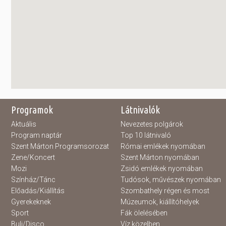
Programok
Látnivalók
Aktuális
Nevezetes polgárok
Program naptár
Top 10 látnivaló
Szent Márton Programsorozat
Római emlékek nyomában
Zene/Koncert
Szent Márton nyomában
Mozi
Zsidó emlékek nyomában
Színház/Tánc
Tudósok, művészek nyomában
Előadás/Kiállítás
Szombathely régen és most
Gyerekeknek
Múzeumok, kiállítóhelyek
Sport
Fák ölelésében
Buli/Disco
Víz közelben