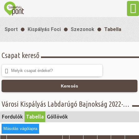
Aktuális
Sport
Kispályás Foci
Szezonok
Tabella
Programok
Csapat kereső
Látnivalók
Gasztronómia
Keresés
Szállás
Városi Kispályás Labdarúgó Bajnokság 2022-23 - Tabella - III. osztály
Sport
Fordulók
Tabella
Góllövők
Másolás vágólapra
Szabadidő