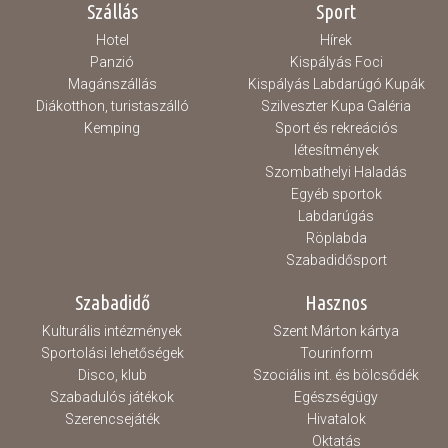
Szállás
Sport
Hotel
Hírek
Panzió
Kispályás Foci
Magánszállás
Kispályás Labdarúgó Kupák
Diákotthon, turistaszálló
Szilveszter Kupa Galéria
Kemping
Sport és rekreációs
létesítmények
Szombathelyi Haladás
Egyéb sportok
Labdarúgás
Röplabda
Szabadidősport
Szabadidő
Hasznos
Kulturális intézmények
Szent Márton kártya
Sportolási lehetőségek
Tourinform
Disco, klub
Szociális int. és bölcsődék
Szabadulós játékok
Egészségügy
Szerencsejáték
Hivatalok
Oktatás