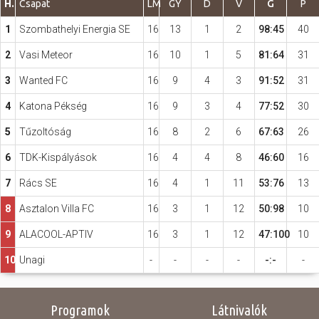
H.
Csapat
LM
GY
D
V
G
P
1
Szombathelyi Energia SE
16
13
1
2
98:45
40
Hasznos
2
Vasi Meteor
16
10
1
5
81:64
31
3
Wanted FC
16
9
4
3
91:52
31
4
Katona Pékség
16
9
3
4
77:52
30
5
Tűzoltóság
16
8
2
6
67:63
26
6
TDK-Kispályások
16
4
4
8
46:60
16
7
Rács SE
16
4
1
11
53:76
13
8
Asztalon Villa FC
16
3
1
12
50:98
10
9
ALACOOL-APTIV
16
3
1
12
47:100
10
10
Unagi
-
-
-
-
-:-
-
Programok
Látnivalók