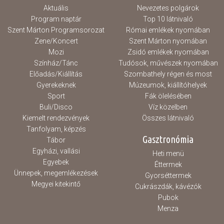
Aktuális
Nevezetes polgárok
Program naptár
Top 10 látnivaló
Szent Márton Programsorozat
Római emlékek nyomában
Zene/Koncert
Szent Márton nyomában
Mozi
Zsidó emlékek nyomában
Színház/Tánc
Tudósok, művészek nyomában
Előadás/Kiállítás
Szombathely régen és most
Gyerekeknek
Múzeumok, kiállítóhelyek
Sport
Fák ölelésében
Buli/Disco
Víz közelben
Kiemelt rendezvények
Összes látnivaló
Tanfolyam, képzés
Gasztronómia
Tábor
Egyházi, vallási
Heti menü
Egyebek
Éttermek
Ünnepek, megemlékezések
Gyorséttermek
Megyei kitekintő
Cukrászdák, kávézók
Pubok
Menza