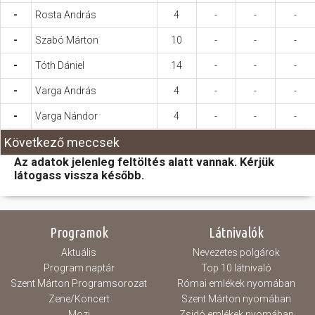
-
Rosta András
4
-
-
-
-
Szabó Márton
10
-
-
-
-
Tóth Dániel
14
-
-
-
-
Varga András
4
-
-
-
-
Varga Nándor
4
-
-
-
Következő meccsek
Az adatok jelenleg feltöltés alatt vannak. Kérjük
látogass vissza később.
Programok
Látnivalók
Aktuális
Nevezetes polgárok
Program naptár
Top 10 látnivaló
Szent Márton Programsorozat
Római emlékek nyomában
Zene/Koncert
Szent Márton nyomában
Mozi
Zsidó emlékek nyomában