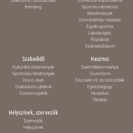
Diákotthon, turistaszálló
Szilveszter Kupa Galéria
Kemping
Sport és rekreációs
létesítmények
Szombathelyi Haladás
Egyéb sportok
Labdarúgás
Röplabda
Szabadidősport
Szabadidő
Hasznos
Kulturális intézmények
Szent Márton kártya
Sportolási lehetőségek
Tourinform
Disco, klub
Szociális int. és bölcsődék
Szabadulós játékok
Egészségügy
Szerencsejáték
Hivatalok
Oktatás
Helyszínek, szervezők
Szervezők
Helyszínek