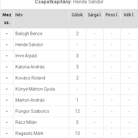
Csapatkapitány:
Hende Sándor
Hasznos
Mez
Név
Gólok
Sárga l.
Piros l.
Kék l.
sz.
-
Balogh Bence
2
-
-
-
-
Hende Sándor
-
-
-
-
-
Imre Árpád
3
-
-
-
-
Katona András
3
-
-
-
-
Kovács Roland
2
-
-
-
-
Könye Márton Gyula
-
-
-
-
-
Marton András
1
-
-
-
-
Pungor Szabolcs
12
-
-
-
-
Rácz Milán
5
-
-
-
-
Ragasits Márk
13
-
-
-