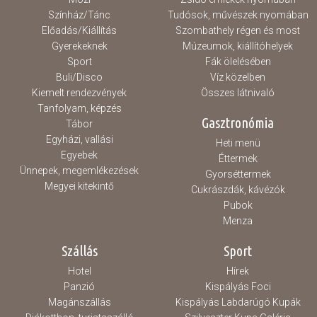
Színház/Tánc
Tudósok, művészek nyomában
Előadás/Kiállítás
Szombathely régen és most
Gyerekeknek
Múzeumok, kiállítóhelyek
Sport
Fák ölelésében
Buli/Disco
Víz közelben
Kiemelt rendezvények
Összes látnivaló
Tanfolyam, képzés
Gasztronómia
Tábor
Egyházi, vallási
Heti menü
Egyebek
Éttermek
Ünnepek, megemlékezések
Gyorséttermek
Megyei kitekintő
Cukrászdák, kávézók
Pubok
Menza
Szállás
Sport
Hotel
Hírek
Panzió
Kispályás Foci
Magánszállás
Kispályás Labdarúgó Kupák