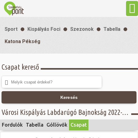
Aktuális
Sport
Kispályás Foci
Szezonok
Tabella
Programok
Katona Pékség
Látnivalók
Csapat kereső
Gasztronómia
Szállás
Keresés
Városi Kispályás Labdarúgó Bajnokság 2022-23 - III. osztály - Katona Pékség
Sport
Fordulók
Tabella
Góllövők
Csapat
Szabadidő