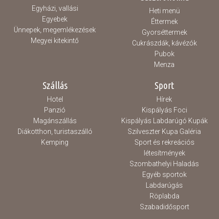
Egyházi, vallási
Heti menü
Egyebek
Éttermek
Ünnepek, megemlékezések
Gyorséttermek
Megyei kitekintő
Cukrászdák, kávézók
Pubok
Menza
Szállás
Sport
Hotel
Hírek
Panzió
Kispályás Foci
Magánszállás
Kispályás Labdarúgó Kupák
Diákotthon, turistaszálló
Szilveszter Kupa Galéria
Kemping
Sport és rekreációs
létesítmények
Szombathelyi Haladás
Egyéb sportok
Labdarúgás
Röplabda
Szabadidősport