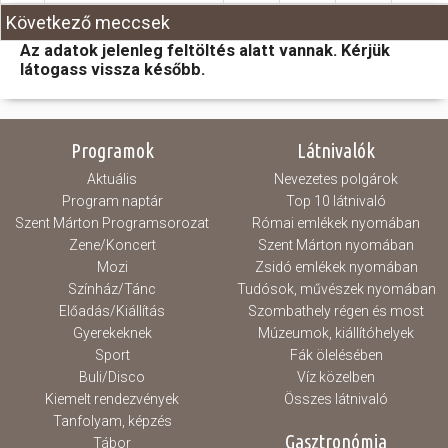
Következő meccsek
Az adatok jelenleg feltöltés alatt vannak. Kérjük
látogass vissza később.
Programok
Látnivalók
Aktuális
Nevezetes polgárok
Program naptár
Top 10 látnivaló
Szent Márton Programsorozat
Római emlékek nyomában
Zene/Koncert
Szent Márton nyomában
Mozi
Zsidó emlékek nyomában
Színház/Tánc
Tudósok, művészek nyomában
Előadás/Kiállítás
Szombathely régen és most
Gyerekeknek
Múzeumok, kiállítóhelyek
Sport
Fák ölelésében
Buli/Disco
Víz közelben
Kiemelt rendezvények
Összes látnivaló
Tanfolyam, képzés
Gasztronómia
Tábor