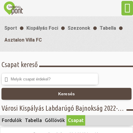
Aktuális
Sport
Kispályás Foci
Szezonok
Tabella
Programok
Asztalon Villa FC
Látnivalók
Csapat kereső
Gasztronómia
Szállás
Keresés
Városi Kispályás Labdarúgó Bajnokság 2022-23 - III. osztály - Asztalon Villa FC
Sport
Fordulók
Tabella
Góllövők
Csapat
Szabadidő