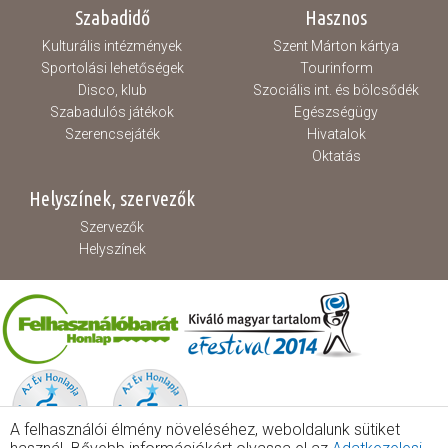
Szabadidő
Hasznos
Kulturális intézmények
Szent Márton kártya
Sportolási lehetőségek
Tourinform
Disco, klub
Szociális int. és bölcsődék
Szabadulós játékok
Egészségügy
Szerencsejáték
Hivatalok
Oktatás
Helyszínek, szervezők
Szervezők
Helyszínek
A felhasználói élmény növeléséhez, weboldalunk sütiket