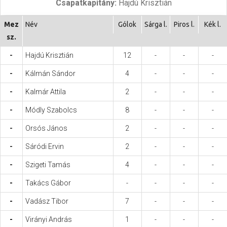
Csapatkapitány:
Hajdú Krisztián
Hasznos
Mez
Név
Gólok
Sárga l.
Piros l.
Kék l.
sz.
-
Hajdú Krisztián
12
-
-
-
-
Kálmán Sándor
4
-
-
-
-
Kalmár Attila
2
-
-
-
-
Módly Szabolcs
8
-
-
-
-
Orsós János
2
-
-
-
-
Sáródi Ervin
2
-
-
-
-
Szigeti Tamás
4
-
-
-
-
Takács Gábor
-
-
-
-
-
Vadász Tibor
7
-
-
-
-
Virányi András
1
-
-
-