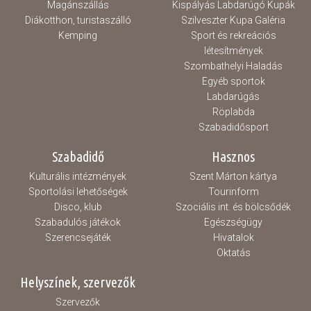
Magánszállás
Kispályás Labdarúgó Kupák
Diákotthon, turistaszálló
Szilveszter Kupa Galéria
Kemping
Sport és rekreációs
létesítmények
Szombathelyi Haladás
Egyéb sportok
Labdarúgás
Röplabda
Szabadidősport
Szabadidő
Hasznos
Kulturális intézmények
Szent Márton kártya
Sportolási lehetőségek
Tourinform
Disco, klub
Szociális int. és bölcsődék
Szabadulós játékok
Egészségügy
Szerencsejáték
Hivatalok
Oktatás
Helyszínek, szervezők
Szervezők