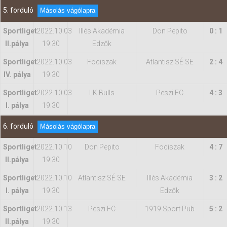
5. forduló
Másolás vágólapra
Sportliget
2022.10.03
Illés Akadémia
Don Pepito
0 : 1
II.pálya
19:30
Edzők
Sportliget
2022.10.03
Fociszak
Atlantisz SÉ SE
2 : 4
IV. pálya
19:30
Sportliget
2022.10.03
LK Bulls
Peszi FC
4 : 3
I. pálya
19:30
6. forduló
Másolás vágólapra
Sportliget
2022.10.10
Don Pepito
Fociszak
4 : 7
II.pálya
19:30
Sportliget
2022.10.10
Atlantisz SÉ SE
Illés Akadémia
3 : 2
I. pálya
19:30
Edzők
Sportliget
2022.10.13
Peszi FC
1919 Sport Pub
5 : 2
II.pálya
19:30