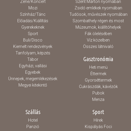
Zene/Koncert
Szent Márton nyomában
Mozi
Zsidó emlékek nyomában
Színház/Tánc
Tudósok, művészek nyomában
Előadás/Kiállítás
Szombathely régen és most
Gyerekeknek
Múzeumok, kiállítóhelyek
Sport
Fák ölelésében
Buli/Disco
Víz közelben
Kiemelt rendezvények
Összes látnivaló
Tanfolyam, képzés
Gasztronómia
Tábor
Egyházi, vallási
Heti menü
Egyebek
Éttermek
Ünnepek, megemlékezések
Gyorséttermek
Megyei kitekintő
Cukrászdák, kávézók
Pubok
Menza
Szállás
Sport
Hotel
Hírek
Panzió
Kispályás Foci