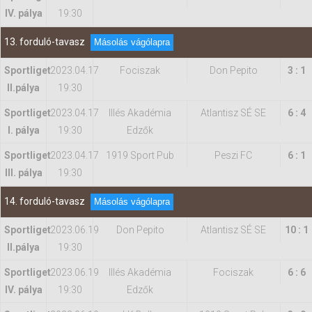
IV. pálya
19:30
13. forduló-tavasz
Másolás vágólapra
Sportliget
2023.04.17
Fociszak
Don Pepito
3 : 1
II.pálya
19:30
Sportliget
2023.04.17
Illés Akadémia
Atlantisz SÉ SE
6 : 4
I. pálya
19:30
Edzők
Sportliget
2023.04.17
1919 Sport Pub
Peszi FC
6 : 1
III. pálya
19:30
14. forduló-tavasz
Másolás vágólapra
Sportliget
2023.06.19
Don Pepito
Atlantisz SÉ SE
10 : 1
II.pálya
19:30
Sportliget
2023.06.19
Illés Akadémia
Fociszak
6 : 6
IV. pálya
19:30
Edzők