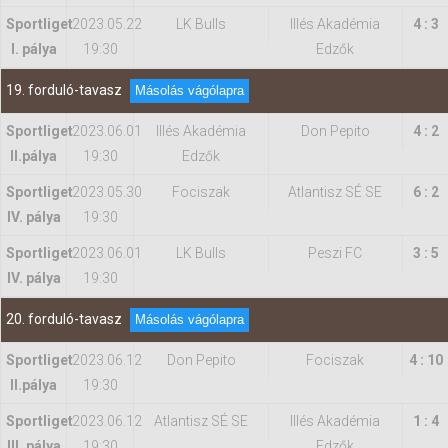
Sportliget
2023.05.22
LK Bulls
Illés Akadémia
4 : 3
I. pálya
19:30
Edzők
19. forduló-tavasz
Másolás vágólapra
Sportliget
2023.06.01
Illés Akadémia
Don Pepito
4 : 2
II.pálya
19:30
Edzők
Sportliget
2023.05.30
Fociszak
Atlantisz SÉ SE
6 : 2
IV. pálya
19:30
Sportliget
2023.06.01
LK Bulls
Peszi FC
3 : 5
IV. pálya
19:30
20. forduló-tavasz
Másolás vágólapra
Sportliget
2023.06.12
Don Pepito
Fociszak
4 : 10
II.pálya
19:30
Sportliget
2023.06.12
Atlantisz SÉ SE
Illés Akadémia
1 : 4
III. pálya
19:30
Edzők