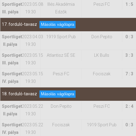
Sportliget
2023.05.08
Illés Akadémia
Peszi FC
1 : 5
III. pálya
19:30
Edzők
17. forduló-tavasz
Másolás vágólapra
Sportliget
2023.04.03
1919 Sport Pub
Don Pepito
0 : 3
II.pálya
19:30
Sportliget
2023.05.15
Atlantisz SÉ SE
LK Bulls
3 : 3
III. pálya
19:30
Sportliget
2023.05.15
Peszi FC
Fociszak
7 : 3
IV. pálya
19:30
18. forduló-tavasz
Másolás vágólapra
Sportliget
2023.05.22
Don Pepito
Peszi FC
2 : 4
II.pálya
19:30
Sportliget
2023.05.22
Fociszak
1919 Sport Pub
0 : 3
IV. pálya
19:30