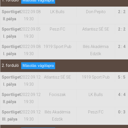
1. forduló
Másolás vágólapra
Sportliget
2022.09.08
LK Bulls
Don Pepito
2 : 2
Hasznos
II.pálya
19:30
Sportliget
2022.09.05
Peszi FC
Atlantisz SÉ SE
2 : 2
I. pálya
19:30
Sportliget
2022.09.08
1919 Sport Pub
Illés Akadémia
2 : 4
I. pálya
19:30
Edzők
2. forduló
Másolás vágólapra
Sportliget
2022.09.12
Atlantisz SÉ SE
1919 Sport Pub
5 : 5
I. pálya
19:30
Sportliget
2022.09.12
Fociszak
LK Bulls
4 : 4
II.pálya
19:30
Sportliget
2022.09.12
Illés Akadémia
Peszi FC
0 : 3
III. pálya
19:30
Edzők