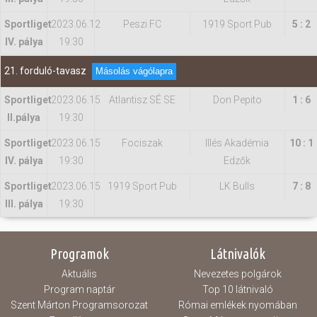
Sportliget
2023.06.12
Peszi FC
1919 Sport Pub
5 : 2
IV. pálya
19:30
21. forduló-tavasz
Másolás vágólapra
Sportliget
2023.06.15
Atlantisz SÉ SE
Don Pepito
1 : 6
II.pálya
19:30
Sportliget
2023.06.15
Fociszak
Illés Akadémia
10 : 1
IV. pálya
19:30
Edzők
Sportliget
2023.06.15
1919 Sport Pub
LK Bulls
7 : 8
III. pálya
19:30
Programok
Látnivalók
Aktuális
Nevezetes polgárok
Program naptár
Top 10 látnivaló
Szent Márton Programsorozat
Római emlékek nyomában