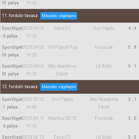
IV. pálya
19:30
11. forduló-tavasz
Másolás vágólapra
Sportliget
2023.04.06
Peszi FC
Don Pepito
4 : 4
II.pálya
19:30
Sportliget
2023.04.06
1919 Sport Pub
Fociszak
5 : 8
IV. pálya
19:30
Sportliget
2023.04.03
Illés Akadémia
LK Bulls
5 : 1
III. pálya
19:30
Edzők
12. forduló-tavasz
Másolás vágólapra
Sportliget
2023.05.02
Don Pepito
Illés Akadémia
3 : 1
I. pálya
19:30
Edzők
Sportliget
2023.04.12
Atlantisz SÉ SE
Fociszak
3 : 0
II.pálya
19:30
Sportliget
2023.06.13
Peszi FC
LK Bulls
5 : 3