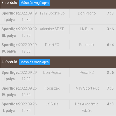
3. forduló
Másolás vágólapra
Sportliget
2022.09.19
1919 Sport Pub
Don Pepito
7 : 3
II.pálya
19:30
Sportliget
2022.09.19
Atlantisz SÉ SE
LK Bulls
3 : 6
III. pálya
19:30
Sportliget
2022.09.19
Peszi FC
Fociszak
6 : 4
IV. pálya
19:30
4. forduló
Másolás vágólapra
Sportliget
2022.09.29
Don Pepito
Peszi FC
3 : 6
II.pálya
19:30
Sportliget
2022.09.26
Fociszak
1919 Sport Pub
7 : 5
IV. pálya
19:30
Sportliget
2022.09.26
LK Bulls
Illés Akadémia
4 : 3
I. pálya
19:30
Edzők