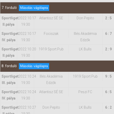
7. forduló
Másolás vágólapra
Sportliget
2022.10.17
Atlantisz SÉ SE
Don Pepito
2 : 5
II.pálya
19:30
Sportliget
2022.10.17
Fociszak
Illés Akadémia
6 : 7
IV. pálya
19:30
Edzők
Sportliget
2022.10.20
1919 Sport Pub
LK Bulls
2 : 9
II.pálya
19:30
8. forduló
Másolás vágólapra
Sportliget
2022.10.24
Illés Akadémia
1919 Sport Pub
9 : 5
III. pálya
19:30
Edzők
Sportliget
2022.10.24
Atlantisz SÉ SE
Peszi FC
6 : 5
IV. pálya
19:30
Sportliget
2022.10.27
Don Pepito
LK Bulls
6 : 2
II.pálya
19:30