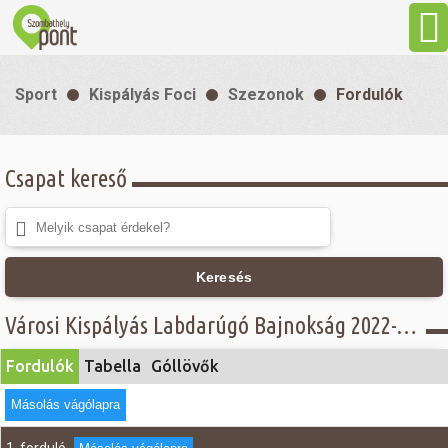
Aktuális
Sport
Kispályás Foci
Szezonok
Fordulók
Programok
Csapat kereső
Látnivalók
Gasztronómia
Keresés
Szállás
Városi Kispályás Labdarúgó Bajnokság 2022-23 - Fordulók - I. osztály
Fordulók
Tabella
Góllövők
Sport
Másolás vágólapra
Szabadidő