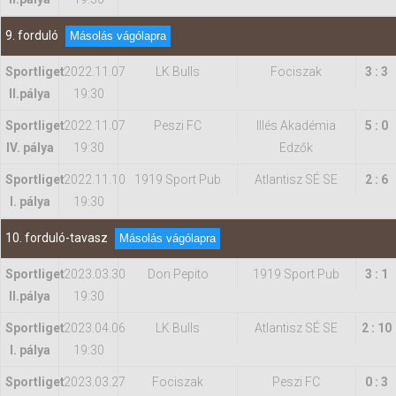
9. forduló
Másolás vágólapra
Sportliget
2022.11.07
LK Bulls
Fociszak
3 : 3
II.pálya
19:30
Sportliget
2022.11.07
Peszi FC
Illés Akadémia
5 : 0
IV. pálya
19:30
Edzők
Sportliget
2022.11.10
1919 Sport Pub
Atlantisz SÉ SE
2 : 6
I. pálya
19:30
10. forduló-tavasz
Másolás vágólapra
Sportliget
2023.03.30
Don Pepito
1919 Sport Pub
3 : 1
II.pálya
19:30
Sportliget
2023.04.06
LK Bulls
Atlantisz SÉ SE
2 : 10
I. pálya
19:30
Sportliget
2023.03.27
Fociszak
Peszi FC
0 : 3