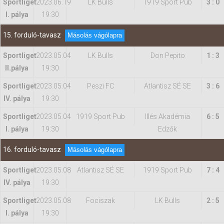
Sportliget
2023.06.19
LK Bulls
1919 Sport Pub
3 : 0
I. pálya
19:30
15. forduló-tavasz
Másolás vágólapra
Sportliget
2023.05.04
LK Bulls
Don Pepito
1 : 3
II.pálya
19:30
Sportliget
2023.05.04
Peszi FC
Atlantisz SÉ SE
3 : 6
IV. pálya
19:30
Sportliget
2023.05.04
1919 Sport Pub
Illés Akadémia
6 : 5
I. pálya
19:30
Edzők
16. forduló-tavasz
Másolás vágólapra
Sportliget
2023.05.08
Atlantisz SÉ SE
1919 Sport Pub
7 : 4
IV. pálya
19:30
Sportliget
2023.05.08
Fociszak
LK Bulls
2 : 5
I. pálya
19:30