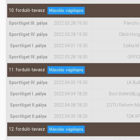
10. forduló-tavasz
Másolás vágólapra
Sportliget III. pálya
2022.03.28 19:30
Pancho
Sportliget IV. pálya
2022.03.28 19:30
Ölbői Hor
Sportliget I. pálya
2022.04.01 19:30
Szikla M.
Sportliget IV. pálya
2022.03.28 18:30
OFFIC
11. forduló-tavasz
Másolás vágólapra
Sportliget IV. pálya
2022.04.05 19:30
LK Bul
Sportliget I. pálya
2022.04.04 18:20
Boci Betérő&Lig
Sportliget II.pálya
2022.04.08 18:20
ZOTU Reform Ma
Sportliget II.pálya
2022.04.05 18:20
TDK K
12. forduló-tavasz
Másolás vágólapra