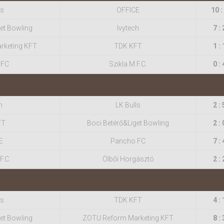
ls
OFFICE
10 :
et Bowling
Ivytech
7 : 
rketing KFT
TDK KFT
1 : 
 FC
Szikla M.F.C.
0 : 
h
LK Bulls
2 : 
FT
Boci Betérő&Liget Bowling
2 : 
E
Pancho FC
7 : 
F.C.
Ölbői Horgásztó
2 : 
ls
TDK KFT
4 : 
et Bowling
ZOTU Reform Marketing KFT
8 : 