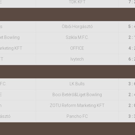
E
TDK KFT
7 : 
ls
Ölbői Horgásztó
5 : 
et Bowling
Szikla M.F.C.
2 : 
rketing KFT
OFFICE
4 : 
FT
Ivytech
6 : 
F.C.
LK Bulls
3 : 
E
Boci Betérő&Liget Bowling
2 : 
h
ZOTU Reform Marketing KFT
2 : 
gásztó
Pancho FC
3 : 