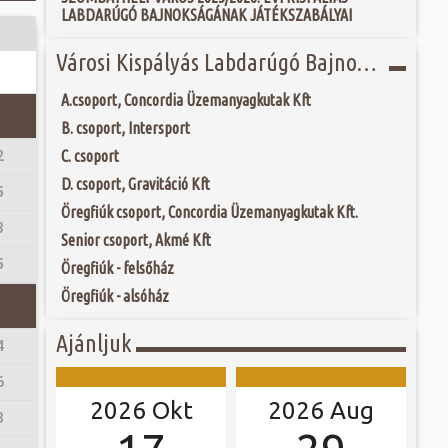
 és szombat egy új valóság...
LABDARÚGÓ BAJNOKSÁGÁNAK JÁTÉKSZABÁLYAI
t Kossuth-díjas
 Imre alkotásai
 kialakított modern
ójában, egyben
Városi Kispályás Labdarúgó Bajnokság 2021-22
ó mérkőzésén a
ben szülővárosának
ra. A találkozó
ét, 111 alkotást - -
ett játékkal és
orcelánművészeti
A.csoport, Concordia Üzemanyagkutak Kft
ani a lépést a
yüttessel....
B. csoport, Intersport
C. csoport
2
D. csoport, Gravitáció Kft
5
Öregfiúk csoport, Concordia Üzemanyagkutak Kft.
3
Senior csoport, Akmé Kft
5
Öregfiúk - felsőház
Öregfiúk - alsóház
Ajánljuk
4
6
2026 Okt
2026 Aug
3