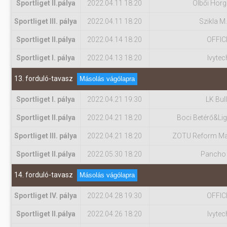
Sportliget II.pálya
2022.04.11 18:20
Ölbői Hor
Sportliget III. pálya
2022.04.11 18:20
Szikla M.
Sportliget II.pálya
2022.04.14 18:20
OFFIC
Sportliget I. pálya
2022.04.13 18:20
Ivytec
13. forduló-tavasz
Másolás vágólapra
Sportliget I. pálya
2022.04.21 19:30
LK Bul
Sportliget II.pálya
2022.04.21 18:20
Boci Betérő&Lig
Sportliget III. pálya
2022.04.21 18:20
ZOTU Reform Ma
Sportliget II.pálya
2022.05.30 18:20
Pancho
14. forduló-tavasz
Másolás vágólapra
Sportliget IV. pálya
2022.04.28 19:30
OFFIC
Sportliget II.pálya
2022.04.26 18:20
Ivytec