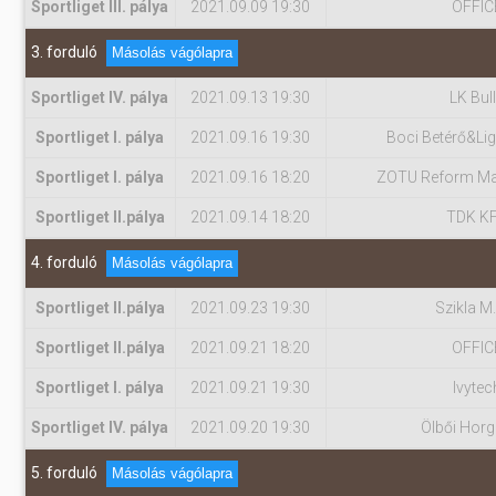
Sportliget III. pálya
2021.09.09 19:30
OFFIC
3. forduló
Másolás vágólapra
Sportliget IV. pálya
2021.09.13 19:30
LK Bul
Sportliget I. pálya
2021.09.16 19:30
Boci Betérő&Lig
Sportliget I. pálya
2021.09.16 18:20
ZOTU Reform Ma
Sportliget II.pálya
2021.09.14 18:20
TDK K
4. forduló
Másolás vágólapra
Sportliget II.pálya
2021.09.23 19:30
Szikla M.
Sportliget II.pálya
2021.09.21 18:20
OFFIC
Sportliget I. pálya
2021.09.21 19:30
Ivytec
Sportliget IV. pálya
2021.09.20 19:30
Ölbői Hor
5. forduló
Másolás vágólapra