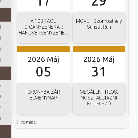
17
29
2
A 100 TAGÚ
MOVE - Szombathely
CIGÁNYZENEKAR
Sunset Run
4
HANGVERSENYZENEKARI
1
GÁLAKONCERTJE
2
2026 Máj
2026 Máj
2
05
31
6
TORONYBA ZÁRT
MEGÁLLNI TILOS,
4
ÉLMÉNYNAP
NOSZTALGIÁZNI
KÖTELEZŐ
0
3
Hirdetés