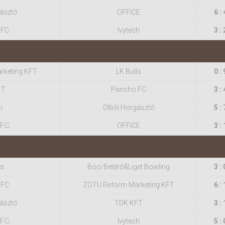
gásztó
OFFICE
6 : 
 FC
Ivytech
3 : 
rketing KFT
LK Bulls
0 : 
FT
Pancho FC
3 : 
h
Ölbői Horgásztó
5 : 
F.C.
OFFICE
3 : 
ls
Boci Betérő&Liget Bowling
3 : 
 FC
ZOTU Reform Marketing KFT
6 : 
gásztó
TDK KFT
3 : 
F.C.
Ivytech
5 : 