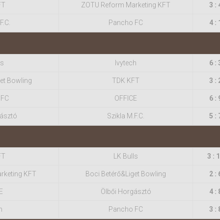
FT
ZOTU Reform Marketing KFT
3 : 
F.C.
Pancho FC
4 : 
ls
Ivytech
6 : 
et Bowling
TDK KFT
3 : 
 FC
OFFICE
6 : 
gásztó
Szikla M.F.C.
5 : 
FT
LK Bulls
3 : 
rketing KFT
Boci Betérő&Liget Bowling
2 : 
E
Ölbői Horgásztó
4 : 
h
Pancho FC
3 : 