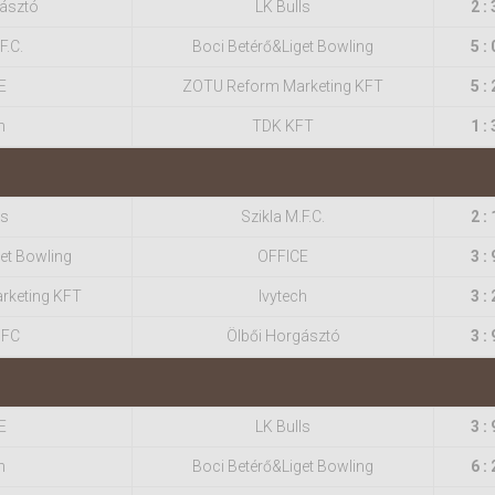
gásztó
LK Bulls
2 : 
F.C.
Boci Betérő&Liget Bowling
5 : 
E
ZOTU Reform Marketing KFT
5 : 
h
TDK KFT
1 : 
ls
Szikla M.F.C.
2 : 
et Bowling
OFFICE
3 : 
rketing KFT
Ivytech
3 : 
 FC
Ölbői Horgásztó
3 : 
E
LK Bulls
3 : 
h
Boci Betérő&Liget Bowling
6 : 