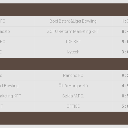
 FC
Boci Betérő&Liget Bowling
1 : 
gásztó
ZOTU Reform Marketing KFT
8 : 
F.C.
TDK KFT
9 : 
E
Ivytech
3 : 
ls
Pancho FC
9 : 
et Bowling
Ölbői Horgásztó
4 : 
rketing KFT
Szikla M.F.C.
0 : 
FT
OFFICE
5 : 