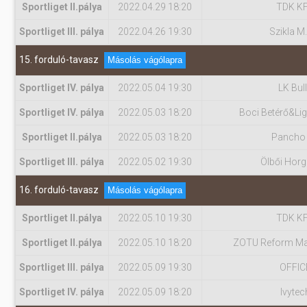
Sportliget II.pálya
2022.04.29 18:20
TDK K
Sportliget III. pálya
2022.04.26 19:30
Szikla M.
15. forduló-tavasz
Másolás vágólapra
Sportliget IV. pálya
2022.05.04 19:30
LK Bul
Sportliget IV. pálya
2022.05.03 18:20
Boci Betérő&Lig
Sportliget II.pálya
2022.05.03 18:20
Pancho
Sportliget III. pálya
2022.05.02 19:30
Ölbői Hor
16. forduló-tavasz
Másolás vágólapra
Sportliget II.pálya
2022.05.10 19:30
TDK K
Sportliget II.pálya
2022.05.10 18:20
ZOTU Reform Ma
Sportliget III. pálya
2022.05.09 19:30
OFFIC
Sportliget IV. pálya
2022.05.09 18:20
Ivytec