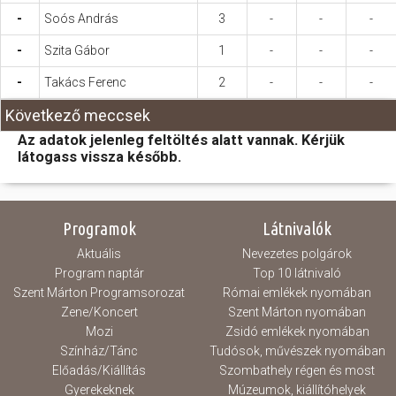
-
Soós András
3
-
-
-
-
Szita Gábor
1
-
-
-
-
Takács Ferenc
2
-
-
-
Következő meccsek
Az adatok jelenleg feltöltés alatt vannak. Kérjük
látogass vissza később.
Programok
Látnivalók
Aktuális
Nevezetes polgárok
Program naptár
Top 10 látnivaló
Szent Márton Programsorozat
Római emlékek nyomában
Zene/Koncert
Szent Márton nyomában
Mozi
Zsidó emlékek nyomában
Színház/Tánc
Tudósok, művészek nyomában
Előadás/Kiállítás
Szombathely régen és most
Gyerekeknek
Múzeumok, kiállítóhelyek