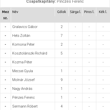
Csapatkapitány:
Pinczés Ferenc
Hasznos
Mez
Név
Gólok
Sárga l.
Piros l.
Kék l.
sz.
-
Gralavics Gábor
2
-
-
-
-
Hets Zoltán
7
-
-
-
-
Komona Péter
2
-
-
-
-
Kosztolánszki Richárd
5
-
-
-
-
Kozma Péter
-
-
-
-
-
Mecsei Gyula
1
-
-
-
-
Molnár József
9
-
-
-
-
Nagy András
1
-
-
-
-
Pénzes Ferenc
1
-
-
-
-
Sermann Róbert
4
-
-
-