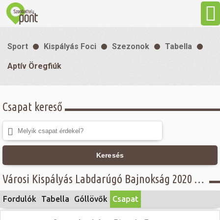
Aktuális
Sport
Kispályás Foci
Szezonok
Tabella
Programok
Aptív Öregfiúk
Látnivalók
Csapat kereső
Gasztronómia
Szállás
Keresés
Városi Kispályás Labdarúgó Bajnokság 2020 - Öregfiúk csoport, B osztály - Aptív Öregfiúk
Sport
Fordulók
Tabella
Góllövők
Csapat
Szabadidő