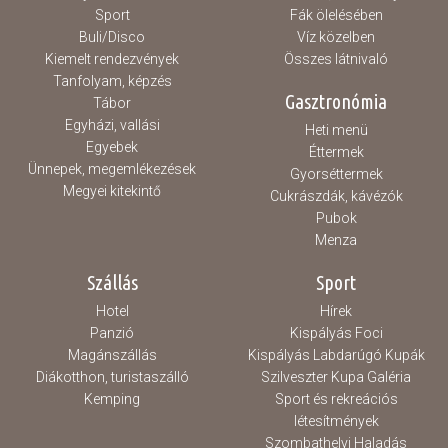
Sport
Fák ölelésében
Buli/Disco
Víz közelben
Kiemelt rendezvények
Összes látnivaló
Tanfolyam, képzés
Gasztronómia
Tábor
Egyházi, vallási
Heti menü
Egyebek
Éttermek
Ünnepek, megemlékezések
Gyorséttermek
Megyei kitekintő
Cukrászdák, kávézók
Pubok
Menza
Szállás
Sport
Hotel
Hírek
Panzió
Kispályás Foci
Magánszállás
Kispályás Labdarúgó Kupák
Diákotthon, turistaszálló
Szilveszter Kupa Galéria
Kemping
Sport és rekreációs
létesítmények
Szombathelyi Haladás