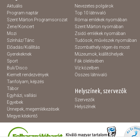
Aktuális
Nevezetes polgárok
Program naptár
Top 10 látnivaló
Szent Márton Programsorozat
Római emlékek nyomában
Zene/Koncert
Szent Márton nyomában
Mozi
Zsidó emlékek nyomában
Színház/Tánc
Tudósok, művészek nyomában
Előadás/Kiállítás
Szombathely régen és most
Gyerekeknek
Múzeumok, kiállítóhelyek
Sport
Fák ölelésében
Buli/Disco
Víz közelben
Kiemelt rendezvények
Összes látnivaló
Tanfolyam, képzés
Tábor
Helyszínek, szervezők
Egyházi, vallási
Szervezők
Egyebek
Helyszínek
Ünnepek, megemlékezések
Megyei kitekintő