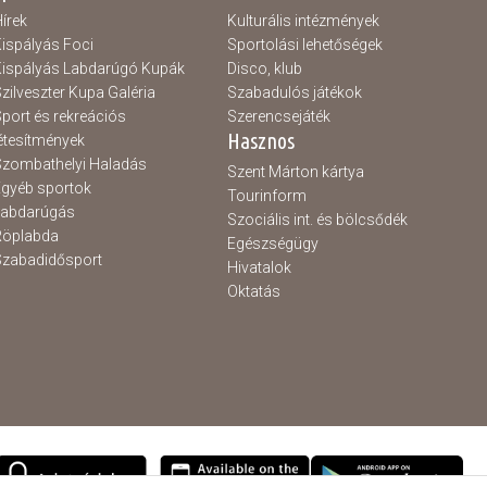
írek
Kulturális intézmények
ispályás Foci
Sportolási lehetőségek
ispályás Labdarúgó Kupák
Disco, klub
zilveszter Kupa Galéria
Szabadulós játékok
port és rekreációs
Szerencsejáték
Hasznos
étesítmények
zombathelyi Haladás
Szent Márton kártya
gyéb sportok
Tourinform
Labdarúgás
Szociális int. és bölcsődék
Röplabda
Egészségügy
zabadidősport
Hivatalok
Oktatás