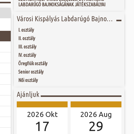
fás szárú növényt
 és szombat egy új valóság...
LABDARÚGÓ BAJNOKSÁGÁNAK JÁTÉKSZABÁLYAI
ári gödrök helyén
 amelyeket 1965-től
iek. 2 évvel később
ójában, egyben
Városi Kispályás Labdarúgó Bajnokság 2022-23
ó mérkőzésén a
 hála a gondozásnak,
ra. A találkozó
 Szombathely egyik
ett játékkal és
övezett sétányon
I. osztály
ani a lépést a
yüttessel....
II. osztály
III. osztály
IV. osztály
Öregfiúk osztály
Senior osztály
Női osztály
Ajánljuk
2026 Okt
2026 Aug
17
29