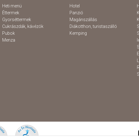
Heti menü
Hotel
H
Éttermek
Panzió
K
Gyorséttermek
Magánszállás
K
Cukrászdák, kávézók
Diákotthon, turistaszálló
S
Pubok
Kemping
S
Menza
l
S
E
S