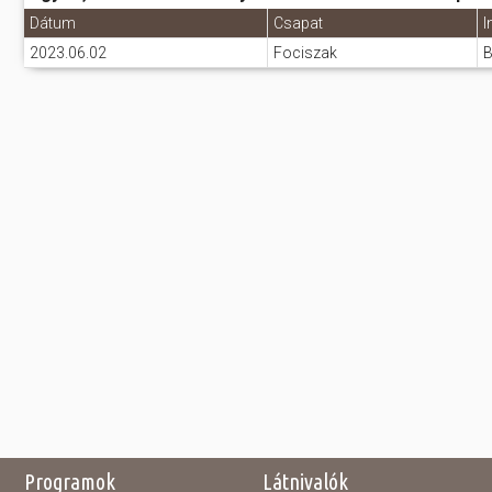
Dátum
Csapat
I
2023.06.02
Fociszak
B
Programok
Látnivalók