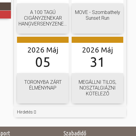
A 100 TAGÚ
MOVE - Szombathely
CIGÁNYZENEKAR
Sunset Run
HANGVERSENYZENEKARI
GÁLAKONCERTJE
2026 Máj
2026 Máj
05
31
TORONYBA ZÁRT
MEGÁLLNI TILOS,
ÉLMÉNYNAP
NOSZTALGIÁZNI
KÖTELEZŐ
Hirdetés
Sport
Szabadidő