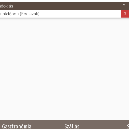
ndoklás
P
üntetőpont(Fociszak)
-3
Gasztronómia
Szállás