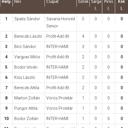
Hely.
Név
Csapat
Gólok
Sárga
Piros
Kék
l.
l.
l.
Hasznos
1
Spaits Sándor
Savaria Honvéd
5
0
0
0
Senior
2
Bereczki László
Profit-Adó Bt
4
0
0
0
3
Bíró Sándor
INTER-HAMI
3
0
0
0
4
Vargyas Milós
Profit-Adó Bt
2
0
0
0
5
Bodor István
INTER-HAMI
2
0
0
0
6
Kiss László
INTER-HAMI
2
0
0
0
7
Bereczki Attila
Profit-Adó Bt
2
0
0
0
8
Marton Zoltán
Vörös Proletár
1
0
0
0
9
Pungor Attila
Vörös Proletár
1
0
0
0
10
Bodor Zoltán
INTER-HAMI
1
0
0
0