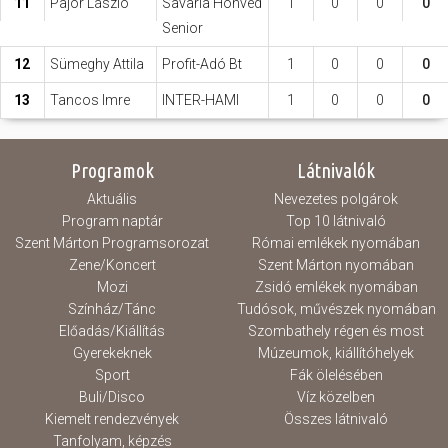
11
Pajor László
Savaria Honvéd
1
0
0
0
Senior
12
Sümeghy Attila
Profit-Adó Bt
1
0
0
0
13
Tancos Imre
INTER-HAMI
1
0
0
0
Programok
Látnivalók
Aktuális
Nevezetes polgárok
Program naptár
Top 10 látnivaló
Szent Márton Programsorozat
Római emlékek nyomában
Zene/Koncert
Szent Márton nyomában
Mozi
Zsidó emlékek nyomában
Színház/Tánc
Tudósok, művészek nyomában
Előadás/Kiállítás
Szombathely régen és most
Gyerekeknek
Múzeumok, kiállítóhelyek
Sport
Fák ölelésében
Buli/Disco
Víz közelben
Kiemelt rendezvények
Összes látnivaló
Tanfolyam, képzés