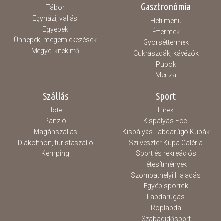
Gasztronómia
Tábor
Egyházi, vallási
Heti menü
Egyebek
Éttermek
Ünnepek, megemlékezések
Gyorséttermek
Megyei kitekintő
Cukrászdák, kávézók
Pubok
Menza
Szállás
Sport
Hotel
Hírek
Panzió
Kispályás Foci
Magánszállás
Kispályás Labdarúgó Kupák
Diákotthon, turistaszálló
Szilveszter Kupa Galéria
Kemping
Sport és rekreációs
létesítmények
Szombathelyi Haladás
Egyéb sportok
Labdarúgás
Röplabda
Szabadidősport