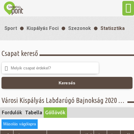
Aktuális
Sport
Kispályás Foci
Szezonok
Statisztika
Programok
Csapat kereső
Látnivalók
Gasztronómia
Keresés
Szállás
Városi Kispályás Labdarúgó Bajnokság 2020 - Góllövő lista - Senior Alsóház
Sport
Fordulók
Tabella
Góllövők
Másolás vágólapra
Szabadidő