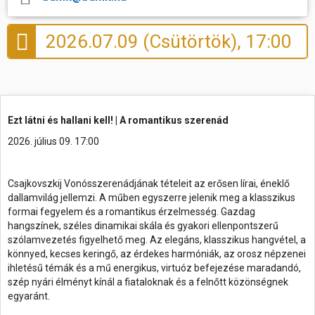
Hasznos
2026.07.09 (Csütörtök), 17:00
Ezt látni és hallani kell! | A romantikus szerenád
2026. július 09. 17:00
Csajkovszkij Vonósszerenádjának tételeit az erősen lírai, éneklő
dallamvilág jellemzi. A műben egyszerre jelenik meg a klasszikus
formai fegyelem és a romantikus érzelmesség. Gazdag
hangszínek, széles dinamikai skála és gyakori ellenpontszerű
szólamvezetés figyelhető meg. Az elegáns, klasszikus hangvétel, a
könnyed, kecses keringő, az érdekes harmóniák, az orosz népzenei
ihletésű témák és a mű energikus, virtuóz befejezése maradandó,
szép nyári élményt kínál a fiataloknak és a felnőtt közönségnek
egyaránt.