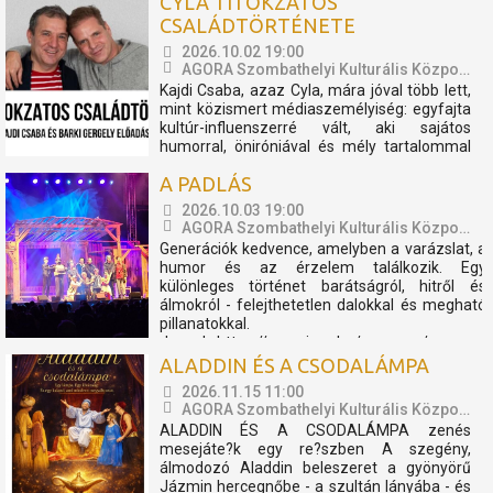
CYLA TITOKZATOS
koncertshow született. Zenekar és TBG a
CSALÁDTÖRTÉNETE
megtapasztalt sikerek mentén úgy
döntöttek, hogy az előadást folytatólagosan
2026.10.02 19:00
2026-ban is bemutatóra tűzik. A...
AGORA Szombathelyi Kulturális Központ
Kajdi Csaba, azaz Cyla, mára jóval több lett,
mint közismert médiaszemélyiség: egyfajta
kultúr-influenszerré vált, aki sajátos
humorral, öniróniával és mély tartalommal
vezeti be közönségét a művészet, a
A PADLÁS
történelem és az emberi sorsok világába.
Hét évvel ezelőtt találkozott Barki Gergely
2026.10.03 19:00
művészettörténésszel,...
AGORA Szombathelyi Kulturális Központ
Generációk kedvence, amelyben a varázslat, a
humor és az érzelem találkozik. Egy
különleges történet barátságról, hitről és
álmokról - felejthetetlen dalokkal és megható
pillanatokkal.
Jegyek: https://www.jegy.hu/program/presser-
gabor-sztevanovity-dusan-horvath-peter-a-
ALADDIN ÉS A CSODALÁMPA
padlas-153563?fbcli...
2026.11.15 11:00
AGORA Szombathelyi Kulturális Központ
ALADDIN ÉS A CSODALÁMPA zenés
mesejáte?k egy re?szben A szegény,
álmodozó Aladdin beleszeret a gyönyörű
Jázmin hercegnőbe - a szultán lányába - és