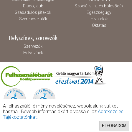
Disco, klub
Szociális int. és bölcsődék
Szabadulós játékok
Egészségügy
Szerencsejáték
Hivatalok
Oktatás
Helyszínek, szervezők
Szervezők
Helyszínek
A felhasználói élmény növeléséhez, weboldalunk sütiket
használ. Bővebb információkért olvassa el az
Adatkezelesi
Tájékoztatónkat
!
ELFOGADOM