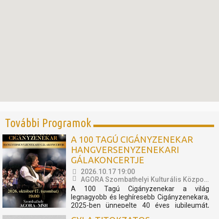
További Programok
A 100 TAGÚ CIGÁNYZENEKAR
HANGVERSENYZENEKARI
GÁLAKONCERTJE
2026.10.17 19:00
AGORA Szombathelyi Kulturális Központ
A 100 Tagú Cigányzenekar a világ
legnagyobb és leghíresebb Cigányzenekara,
2025-ben ünnepelte 40 éves jubileumát,
melynek apropóján egy fergeteges