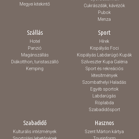
Megyei kitekintő
Cukrászdák, kávézók
Pubok
Menza
Szállás
Sport
Hotel
Hírek
Panzió
Kispályás Foci
Magánszállás
Kispályás Labdarúgó Kupák
Diákotthon, turistaszálló
Szilveszter Kupa Galéria
Kemping
Sport és rekreációs
létesítmények
Szombathelyi Haladás
Egyéb sportok
Labdarúgás
Röplabda
Szabadidősport
Szabadidő
Hasznos
Kulturális intézmények
Szent Márton kártya
Sportolási lehetőségek
Tourinform