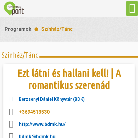
Aktuális
Programok
Színház/Tánc
Programok
Színház/Tánc
Látnivalók
Ezt látni és hallani kell! | A
Gasztronómia
romantikus szerenád
Szállás
Berzsenyi Dániel Könyvtár (BDK)
+3694513530
Sport
http://www.bdmk.hu/
Szabadidő
bdmk@bdmk.hu