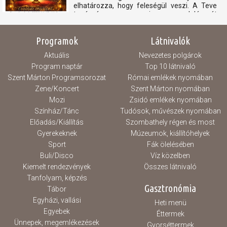
elhatározza, hogy feleségül veszi. A Teve
tanácsára megszerzi a csodalámpát
amelyből előhívja a "Lámpa Szellemét", hogy
célja érdekében szembeszálljon a
Programok
Látnivalók
Nagyvezírrel...
Aktuális
Nevezetes polgárok
Program naptár
Top 10 látnivaló
Szent Márton Programsorozat
Római emlékek nyomában
Zene/Koncert
Szent Márton nyomában
Mozi
Zsidó emlékek nyomában
Színház/Tánc
Tudósok, művészek nyomában
Előadás/Kiállítás
Szombathely régen és most
Gyerekeknek
Múzeumok, kiállítóhelyek
Sport
Fák ölelésében
Buli/Disco
Víz közelben
Kiemelt rendezvények
Összes látnivaló
Tanfolyam, képzés
Gasztronómia
Tábor
Egyházi, vallási
Heti menü
Egyebek
Éttermek
Ünnepek, megemlékezések
Gyorséttermek