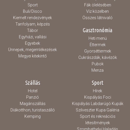
Sport
Fák ölelésében
Buli/Disco
Víz közelben
Hasznos
Kiemelt rendezvények
Összes látnivaló
Tanfolyam, képzés
Gasztronómia
Tábor
Egyházi, vallási
Heti menü
Egyebek
Éttermek
Ünnepek, megemlékezések
Gyorséttermek
Megyei kitekintő
Cukrászdák, kávézók
Pubok
Menza
Szállás
Sport
Hotel
Hírek
Panzió
Kispályás Foci
Magánszállás
Kispályás Labdarúgó Kupák
Diákotthon, turistaszálló
Szilveszter Kupa Galéria
Kemping
Sport és rekreációs
létesítmények
Szombathelyi Haladás