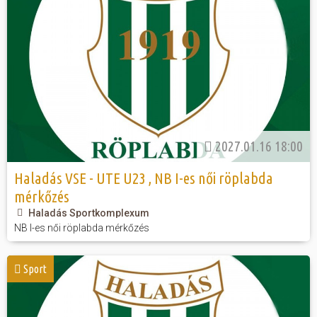
2027.01.16 18:00
Haladás VSE - UTE U23 , NB I-es női röplabda
mérkőzés
Haladás Sportkomplexum
NB I-es női röplabda mérkőzés
Sport