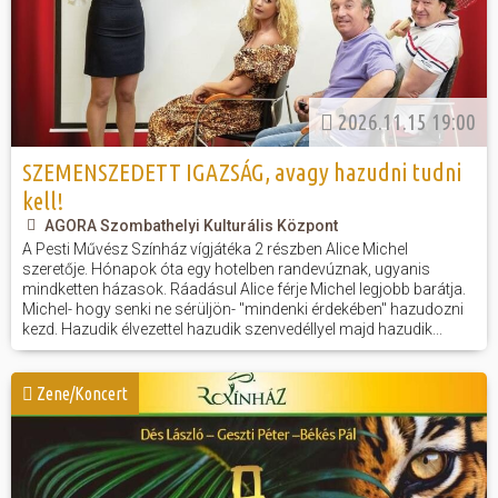
2026.11.15 19:00
SZEMENSZEDETT IGAZSÁG, avagy hazudni tudni
kell!
AGORA Szombathelyi Kulturális Központ
A Pesti Művész Színház vígjátéka 2 részben Alice Michel
szeretője. Hónapok óta egy hotelben randevúznak, ugyanis
mindketten házasok. Ráadásul Alice férje Michel legjobb barátja.
Michel- hogy senki ne sérüljön- "mindenki érdekében" hazudozni
kezd. Hazudik élvezettel hazudik szenvedéllyel majd hazudik...
Zene/Koncert