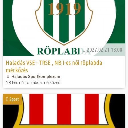
2027.02.21 18:00
Haladás VSE - TRSE , NB I-es női röplabda
mérkőzés
Haladás Sportkomplexum
NB I-es női röplabda mérkőzés
Sport