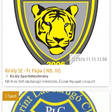
2026.11.15 13:00
Király SE - Fc Pápa ( NB. III)
Király Sportlétesítmény
NB III-es férfi labdarúgó mérkőzés, Észak-Nyugati csoport
Sport