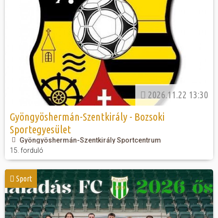
2026.11.22 13:30
Gyöngyöshermán-Szentkirály - Bozsoki
Sportegyesület
Gyöngyöshermán-Szentkirály Sportcentrum
15. forduló
Sport