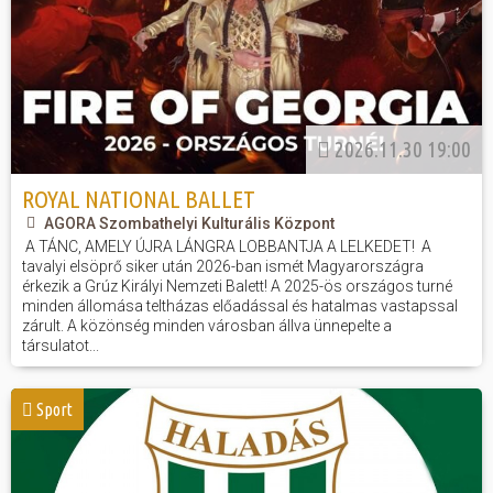
2026.11.30 19:00
ROYAL NATIONAL BALLET
AGORA Szombathelyi Kulturális Központ
A TÁNC, AMELY ÚJRA LÁNGRA LOBBANTJA A LELKEDET! A
tavalyi elsöprő siker után 2026-ban ismét Magyarországra
érkezik a Grúz Királyi Nemzeti Balett! A 2025-ös országos turné
minden állomása teltházas előadással és hatalmas vastapssal
zárult. A közönség minden városban állva ünnepelte a
társulatot...
Sport