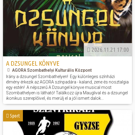
2026.11.21 17:00
A DZSUNGEL KÖNYVE
AGORA Szombathelyi Kulturális Központ
Irány a dzsungel Szombathelyen! Egy különleges színházi
élmény érkezik az AGORA színpadára - kaland, zene és nosztalgia
egy estén! A népszerű A Dzsungel könyve musical most
Szombathelyen is látható! Találkozz újra Mauglival és a dzsungel
ikonikus szereplőivel, és merülj el a jól ismert dalok...
Sport