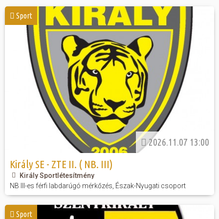
Sport
Hasznos
2026.11.07 13:00
Király SE - ZTE II. ( NB. III)
Király Sportlétesítmény
NB III-es férfi labdarúgó mérkőzés, Észak-Nyugati csoport
Sport