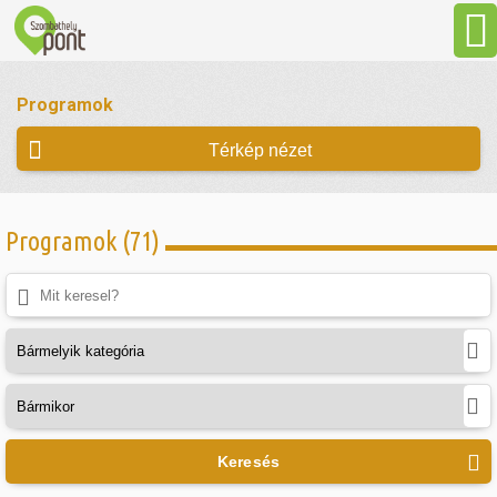
Aktuális
Programok
Programok
Térkép nézet
Látnivalók
Programok (71)
Gasztronómia
Szállás
Sport
Keresés
Szabadidő