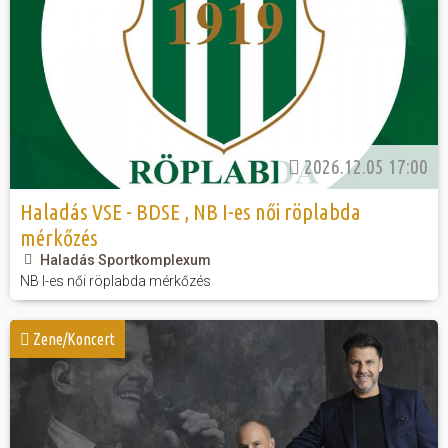
2026.12.05 17:00
Haladás VSE - BDSE , NB I-es női röplabda
mérkőzés
Haladás Sportkomplexum
NB I-es női röplabda mérkőzés
Zene/Koncert