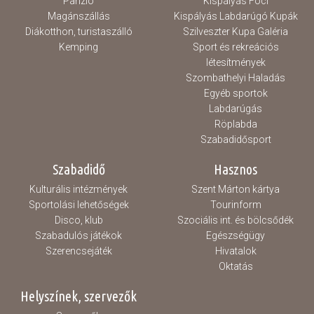
Panzió
Kispályás Foci
Magánszállás
Kispályás Labdarúgó Kupák
Diákotthon, turistaszálló
Szilveszter Kupa Galéria
Kemping
Sport és rekreációs
létesítmények
Szombathelyi Haladás
Egyéb sportok
Labdarúgás
Röplabda
Szabadidősport
Szabadidő
Hasznos
Kulturális intézmények
Szent Márton kártya
Sportolási lehetőségek
Tourinform
Disco, klub
Szociális int. és bölcsődék
Szabadulós játékok
Egészségügy
Szerencsejáték
Hivatalok
Oktatás
Helyszínek, szervezők