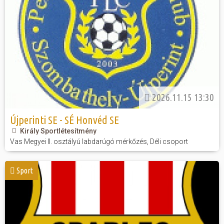
2026.11.15 13:30
Újperinti SE - SÉ Honvéd SE
Király Sportlétesítmény
Vas Megyei II. osztályú labdarúgó mérkőzés, Déli csoport
Sport