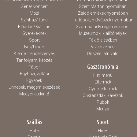
Zene/Koncert
Szent Márton nyomában
Mozi
Zsidó emlékek nyomában
Színház/Tánc
Tudósok, művészek nyomában
Előadás/Kiállítás
Szombathely régen és most
Gyerekeknek
Múzeumok, kiállítóhelyek
Sport
Fák ölelésében
Buli/Disco
Víz közelben
Kiemelt rendezvények
Összes látnivaló
Tanfolyam, képzés
Gasztronómia
Tábor
Egyházi, vallási
Heti menü
Egyebek
Éttermek
Ünnepek, megemlékezések
Gyorséttermek
Megyei kitekintő
Cukrászdák, kávézók
Pubok
Menza
Szállás
Sport
Hotel
Hírek