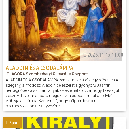
2026.11.15 11:00
ALADDIN ÉS A CSODALÁMPA
AGORA Szombathelyi Kulturális Központ
ALADDIN ÉS A CSODALÁMPA zenés mesejáte?k egy re?szben A
szegény, álmodozó Aladdin beleszeret a gyönyörű Jázmin
hercegnőbe - a szultán lányába - és elhatározza, hogy feleségül
veszi. A Teve tanácsára megszerzi a csodalámpát amelyből
előhívja a "Lámpa Szellemét", hogy célja érdekében
szembeszálljon a Nagyvezírrel...
Sport