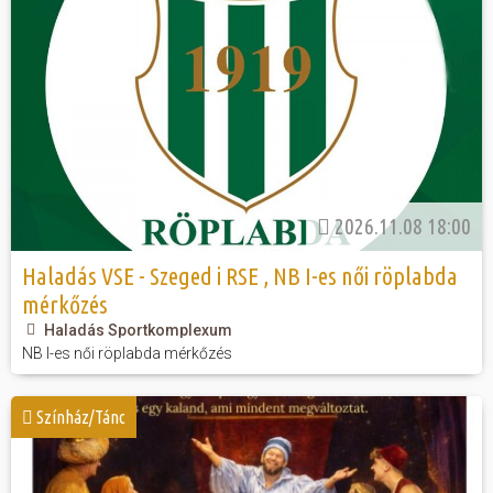
2026.11.08 18:00
Haladás VSE - Szeged i RSE , NB I-es női röplabda
mérkőzés
Haladás Sportkomplexum
NB I-es női röplabda mérkőzés
Színház/Tánc