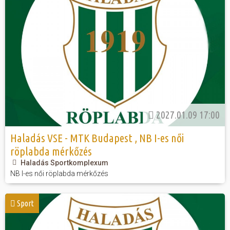
2027.01.09 17:00
Haladás VSE - MTK Budapest , NB I-es női
röplabda mérkőzés
Haladás Sportkomplexum
NB I-es női röplabda mérkőzés
Sport