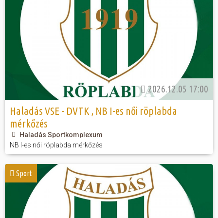
2026.12.05 17:00
Haladás VSE - DVTK , NB I-es női röplabda
mérkőzés
Haladás Sportkomplexum
NB I-es női röplabda mérkőzés
Sport