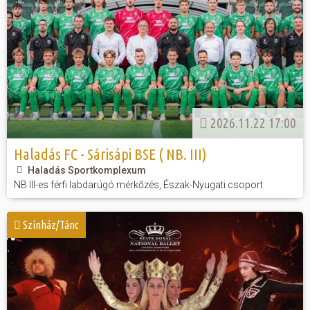
2026.11.22 17:00
Haladás FC - Sárisápi BSE ( NB. III)
Haladás Sportkomplexum
NB III-es férfi labdarúgó mérkőzés, Észak-Nyugati csoport
Színház/Tánc