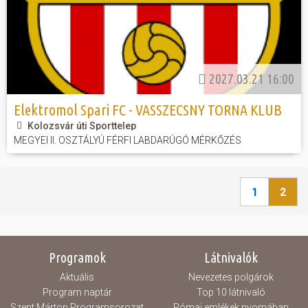
2027.03.21 16:00
Elektromol Spari FC - VASSZECSNY TORNA KLUB
Kolozsvár úti Sporttelep
MEGYEI II. OSZTÁLYÚ FÉRFI LABDARÚGÓ MÉRKŐZÉS
1
2
Programok
Látnivalók
Aktuális
Nevezetes polgárok
Program naptár
Top 10 látnivaló
Szent Márton Programsorozat
Római emlékek nyomában