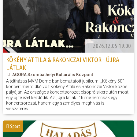
2026.12.05 19:00
KÖKÉNY ATTILA & RAKONCZAI VIKTOR - ÚJRA
LÁTLAK
AGORA Szombathelyi Kulturális Központ
A teltházas MVM Dome-ban bemutatott jubileumi ,,Kökény 50"
koncert mérföldkő volt Kökény Attila és Rakonczai Viktor közös
pályáján. Az országos koncertsorozat elsöprő sikere után most
egy új fejezet kezdődik. Az ,,Újra látlak..." turné nemcsak egy
koncertsorozat, hanem egy személyes meghívás is:
visszatérés...
Sport