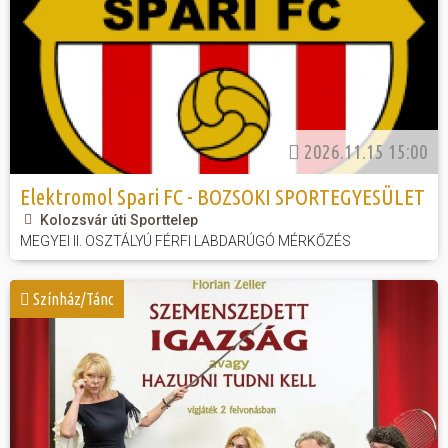
2026.11.15 15:00
Elektromol Spari FC - BOZSOKI SPORTEGYESÜLET
Kolozsvár úti Sporttelep
MEGYEI II. OSZTÁLYÚ FÉRFI LABDARÚGÓ MÉRKŐZÉS
Színház/Tánc