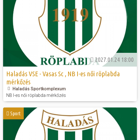
2027.01.24 18:00
Haladás VSE - Vasas Sc , NB I-es női röplabda
mérkőzés
Haladás Sportkomplexum
NB I-es női röplabda mérkőzés
Sport