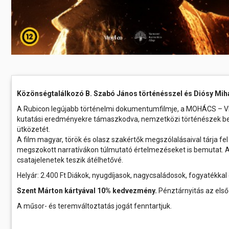
Közönségtalálkozó B. Szabó János történésszel és Diósy Mih
A Rubicon legújabb történelmi dokumentumfilmje, a MOHÁCS – VI
kutatási eredményekre támaszkodva, nemzetközi történészek b
ütközetét.
A film magyar, török és olasz szakértők megszólalásaival tárja 
megszokott narratívákon túlmutató értelmezéseket is bemutat. A
csatajelenetek teszik átélhetővé.
Helyár: 2.400 Ft Diákok, nyugdíjasok, nagycsaládosok, fogyatékkal 
Szent Márton kártyával 10% kedvezmény.
Pénztárnyitás az első 
A műsor- és teremváltoztatás jogát fenntartjuk.