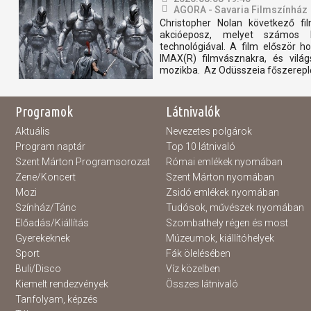
AGORA - Savaria Filmszínház
Christopher Nolan következő fi
akcióeposz, melyet számos h
technológiával. A film először
IMAX(R) filmvásznakra, és világ
mozikba. Az Odüsszeia főszereplő
Programok
Látnivalók
Aktuális
Nevezetes polgárok
Program naptár
Top 10 látnivaló
Szent Márton Programsorozat
Római emlékek nyomában
Zene/Koncert
Szent Márton nyomában
Mozi
Zsidó emlékek nyomában
Színház/Tánc
Tudósok, művészek nyomában
Előadás/Kiállítás
Szombathely régen és most
Gyerekeknek
Múzeumok, kiállítóhelyek
Sport
Fák ölelésében
Buli/Disco
Víz közelben
Kiemelt rendezvények
Összes látnivaló
Tanfolyam, képzés