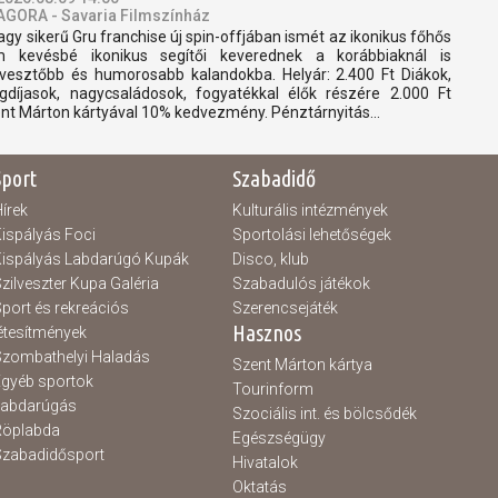
AGORA - Savaria Filmszínház
agy sikerű Gru franchise új spin-offjában ismét az ikonikus főhős
 kevésbé ikonikus segítői keverednek a korábbiaknál is
vesztőbb és humorosabb kalandokba. Helyár: 2.400 Ft Diákok,
gdíjasok, nagycsaládosok, fogyatékkal élők részére 2.000 Ft
nt Márton kártyával 10% kedvezmény. Pénztárnyitás...
Sport
Szabadidő
írek
Kulturális intézmények
ispályás Foci
Sportolási lehetőségek
ispályás Labdarúgó Kupák
Disco, klub
zilveszter Kupa Galéria
Szabadulós játékok
port és rekreációs
Szerencsejáték
Hasznos
étesítmények
zombathelyi Haladás
Szent Márton kártya
gyéb sportok
Tourinform
Labdarúgás
Szociális int. és bölcsődék
Röplabda
Egészségügy
zabadidősport
Hivatalok
Oktatás