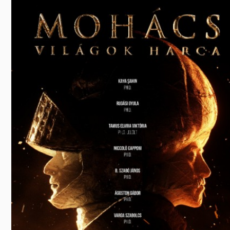
Előadás/Kiállítás
Egyéb spo
Tudóso
Gyerekeknek
nyomá
Labdarúgá
Sport
Szomba
Röplabda
most
Buli/Disco
Szabadidő
Múzeu
Kiemelt rendezvények
kiállít
Fák öl
Tanfolyam, képzés
Víz köz
Tábor
Összes látniv
Egyházi, vallási
Egyebek
Ünnepek,
megemlékezések
Megyei kitekintő