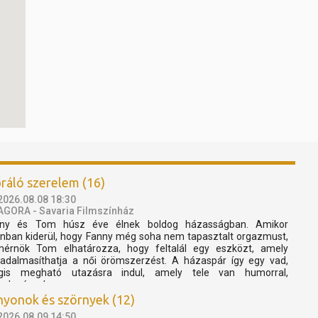
bráló szerelem (16)
2026.08.08 18:30
AGORA - Savaria Filmszínház
nny és Tom húsz éve élnek boldog házasságban. Amikor
nban kiderül, hogy Fanny még soha nem tapasztalt orgazmust,
érnök Tom elhatározza, hogy feltalál egy eszközt, amely
radalmasíthatja a női örömszerzést. A házaspár így egy vad,
gis megható utazásra indul, amely tele van humorral,
fedezéssel...
nyonok és szörnyek (12)
2026.08.09 14:50