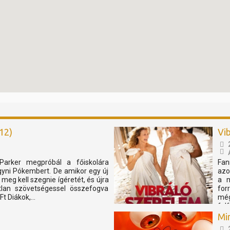
12)
Vi
Parker megpróbál a főiskolára
Fa
gyni Pókembert. De amikor egy új
azo
meg kell szegnie ígéretét, és újra
a m
atlan szövetségessel összefogva
for
t Diákok,...
mé
fel
Mi