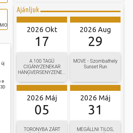
Ajánljuk
MOZI.HU
2026 Okt
2026 Aug
17
29
A 100 TAGÚ
MOVE - Szombathely
 új
CIGÁNYZENEKAR
Sunset Run
HANGVERSENYZENEKARI
GÁLAKONCERTJE
 a
 3D
2026 Máj
2026 Máj
05
31
TORONYBA ZÁRT
MEGÁLLNI TILOS,