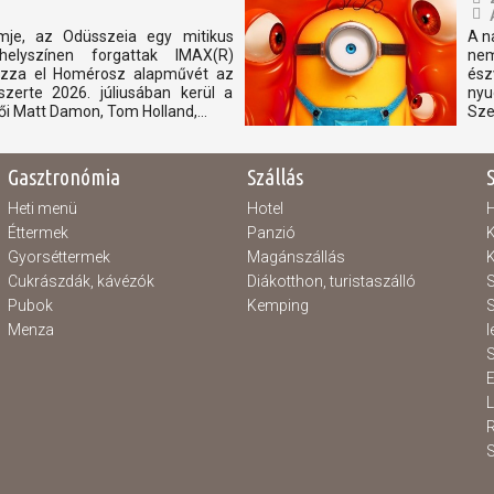
lmje, az Odüsszeia egy mitikus
A n
elyszínen forgattak IMAX(R)
nem
 hozza el Homérosz alapművét az
ész
szerte 2026. júliusában kerül a
nyu
i Matt Damon, Tom Holland,...
Sze
Gasztronómia
Szállás
Heti menü
Hotel
H
Éttermek
Panzió
K
Gyorséttermek
Magánszállás
K
Cukrászdák, kávézók
Diákotthon, turistaszálló
S
Pubok
Kemping
S
Menza
l
S
E
S