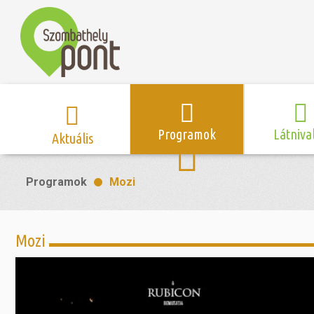
Programok
Látniva
Aktuális
Program naptár
Hírek
Neveze
Programok
Mozi
Top 10 
Szent Márton
Kispályás 
Programsorozat
Kispályás
Római 
Zene/Koncert
Kupák
nyomá
Mozi
Mozi
Sport és r
Szent 
létesítmé
nyomá
Színház/Tánc
Szombathe
Zsidó 
nyomá