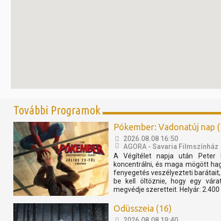
További Programok
Pókember: Vadonatúj nap (
2026.08.08 16:50
AGORA - Savaria Filmszínház
A Végítélet napja után Peter 
koncentrálni, és maga mögött ha
fenyegetés veszélyezteti barátait, 
be kell öltöznie, hogy egy vár
megvédje szeretteit. Helyár: 2.400 F
Odüsszeia (16)
2026.08.08 19:40