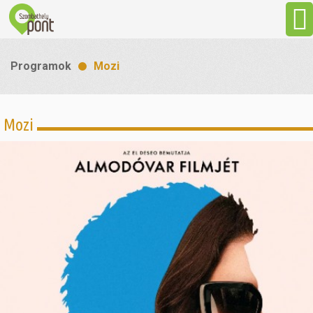
Aktuális
Programok
Mozi
Programok
Mozi
Látnivalók
Gasztronómia
Szállás
Sport
Szabadidő