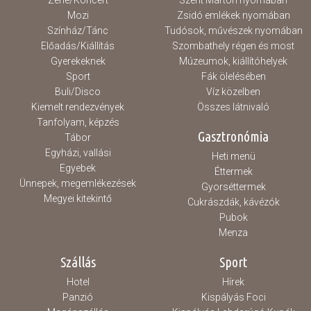
Zene/Koncert
Szent Márton nyomában
Mozi
Zsidó emlékek nyomában
Színház/Tánc
Tudósok, művészek nyomában
Előadás/Kiállítás
Szombathely régen és most
Gyerekeknek
Múzeumok, kiállítóhelyek
Sport
Fák ölelésében
Buli/Disco
Víz közelben
Kiemelt rendezvények
Összes látnivaló
Tanfolyam, képzés
Gasztronómia
Tábor
Egyházi, vallási
Heti menü
Egyebek
Éttermek
Ünnepek, megemlékezések
Gyorséttermek
Megyei kitekintő
Cukrászdák, kávézók
Pubok
Menza
Szállás
Sport
Hotel
Hírek
Panzió
Kispályás Foci