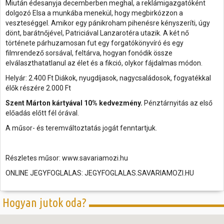
Miután édesanyja decemberben meghal, a reklámigazgatóként
dolgozó Elsa a munkába menekül, hogy megbirkózzon a
veszteséggel. Amikor egy pánikroham pihenésre kényszeríti, úgy
dönt, barátnőjével, Patriciával Lanzarotéra utazik. A két nő
története párhuzamosan fut egy forgatókönyvíró és egy
filmrendező sorsával, feltárva, hogyan fonódik össze
elválaszthatatlanul az élet és a fikció, olykor fájdalmas módon.
Helyár: 2.400 Ft Diákok, nyugdíjasok, nagycsaládosok, fogyatékkal
élők részére 2.000 Ft
Szent Márton kártyával 10% kedvezmény.
Pénztárnyitás az első
előadás előtt fél órával.
A műsor- és teremváltoztatás jogát fenntartjuk.
Részletes műsor: www.savariamozi.hu
ONLINE JEGYFOGLALAS: JEGYFOGLALAS.SAVARIAMOZI.HU
Hogyan jutok oda?