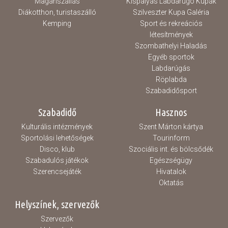
Magánszállás
Kispályás Labdarúgó Kupák
Diákotthon, turistaszálló
Szilveszter Kupa Galéria
Kemping
Sport és rekreációs
létesítmények
Szombathelyi Haladás
Egyéb sportok
Labdarúgás
Röplabda
Szabadidősport
Szabadidő
Hasznos
Kulturális intézmények
Szent Márton kártya
Sportolási lehetőségek
Tourinform
Disco, klub
Szociális int. és bölcsődék
Szabadulós játékok
Egészségügy
Szerencsejáték
Hivatalok
Oktatás
Helyszínek, szervezők
Szervezők