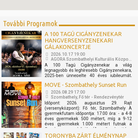
További Programok
A 100 TAGÚ CIGÁNYZENEKAR
HANGVERSENYZENEKARI
GÁLAKONCERTJE
2026.10.17 19:00
AGORA Szombathelyi Kulturális Központ
A 100 Tagú Cigányzenekar a világ
legnagyobb és leghíresebb Cigányzenekara,
2025-ben ünnepelte 40 éves jubileumát,
melynek apropóján egy fergeteges
MOVE - Szombathely Sunset Run
koncertshow született. Zenekar és TBG a
megtapasztalt sikerek mentén úgy
2026.08.29 17:00
döntöttek, hogy az előadást folytatólagosan
Szombathely, Fő tér - Rendezvénytér
2026-ban is bemutatóra tűzik. A...
Időpont: 2026. augusztus 29. Rajt
(versenyközpont): Fő tér, Szombathely A
gyermekfutam időpontja: 17.00 óra: - a 4-8
éves gyermekek 500 métert, míg a 9-12
éves gyermekek 1.000 métert futnak a
Cosplay szuperhősök (Amerika kapitány,
Thor, Pókember, Venom) műsorát, és a velük
TORONYBA ZÁRT ÉLMÉNYNAP