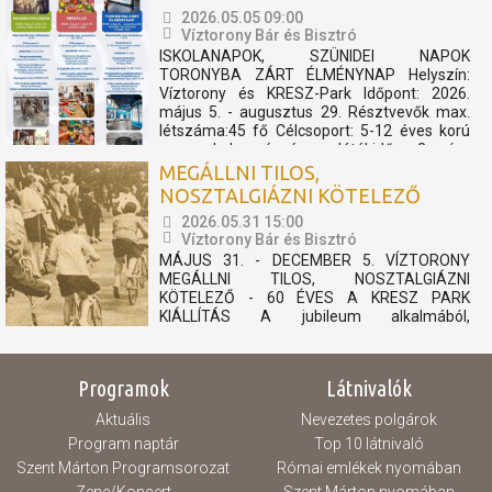
való közös bemelegítést követően....
2026.05.05 09:00
Víztorony Bár és Bisztró
ISKOLANAPOK, SZÜNIDEI NAPOK
TORONYBA ZÁRT ÉLMÉNYNAP Helyszín:
Víztorony és KRESZ-Park Időpont: 2026.
május 5. - augusztus 29. Résztvevők max.
létszáma:45 fő Célcsoport: 5-12 éves korú
gyermekek részére Játékidő: 2 óra
Programelemek: Toronylátogatás és KRESZ
MEGÁLLNI TILOS,
Park A program keretében a csoportok
NOSZTALGIÁZNI KÖTELEZŐ
részére...
2026.05.31 15:00
Víztorony Bár és Bisztró
MÁJUS 31. - DECEMBER 5. VÍZTORONY
MEGÁLLNI TILOS, NOSZTALGIÁZNI
KÖTELEZŐ - 60 ÉVES A KRESZ PARK
KIÁLLÍTÁS A jubileum alkalmából,
felhívásunkra érkezett archív fotókból és
relikviákból nyílik kiállítás, mely megidézi a 60
éves KRESZ Park múltját. 1966-ban nyitotta
Programok
Látnivalók
meg kapuit városunk egyik ikonikus kedvelt...
Aktuális
Nevezetes polgárok
Program naptár
Top 10 látnivaló
Szent Márton Programsorozat
Római emlékek nyomában