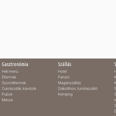
Gasztronómia
Szállás
Heti menü
Hotel
H
Éttermek
Panzió
K
Gyorséttermek
Magánszállás
K
Cukrászdák, kávézók
Diákotthon, turistaszálló
S
Pubok
Kemping
S
Menza
l
S
E