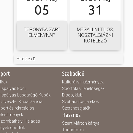
05
31
TORONYBA ZÁRT
MEGÁLLNI TILOS,
ÉLMÉNYNAP
NOSZTALGIÁZNI
KÖTELEZŐ
Hirdetés
Sport
Szabadidő
írek
Kulturális intézmények
ispályás Foci
Sportolási lehetőségek
ispályás Labdarúgó Kupák
Disco, klub
zilveszter Kupa Galéria
Szabadulós játékok
port és rekreációs
Szerencsejáték
Hasznos
étesítmények
zombathelyi Haladás
Szent Márton kártya
gyéb sportok
Tourinform