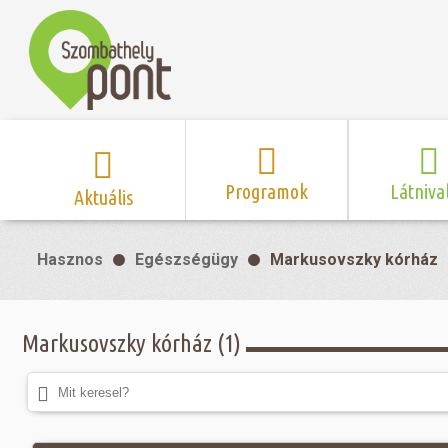
Programok
Látniva
Aktuális
Program naptár
Hírek
Neveze
Hasznos
Egészségügy
Markusovszky kórház
Top 10 
Szent Márton
Kispályás 
Programsorozat
Kispályás
Római 
Zene/Koncert
Kupák
nyomá
Markusovszky kórház (1)
Mozi
Sport és r
Szent 
létesítmé
nyomá
Színház/Tánc
Szombathe
Zsidó 
nyomá