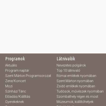
Programok
Látnivalók
Aktuális
Nevezetes polgárok
Program naptár
Top 10 látnivaló
Szent Márton Programsorozat
Római emlékek nyomában
Zene/Koncert
Szent Márton nyomában
Mozi
Zsidó emlékek nyomában
Színház/Tánc
Tudósok, művészek nyomában
Előadás/Kiállítás
Szombathely régen és most
Gyerekeknek
Múzeumok, kiállítóhelyek