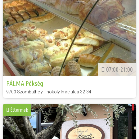
07:00-21:00
PÁLMA Pékség
9700 Szombathely Thököly Imre utca 32-34
Éttermek