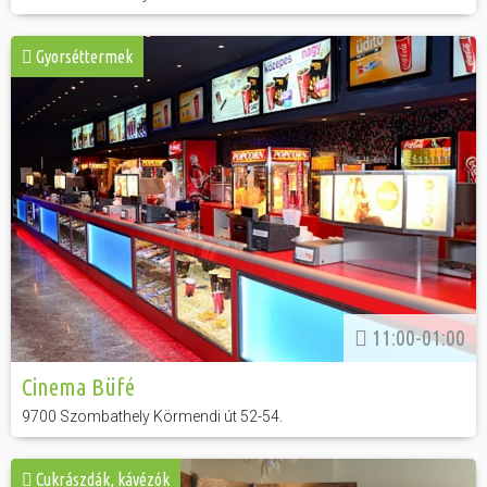
Gyorséttermek
11:00-01:00
Cinema Büfé
9700 Szombathely Körmendi út 52-54.
Cukrászdák, kávézók