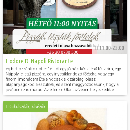
11:00-22:00
L'odore Di Napoli Ristorante
érj be hozzánk október 16.-tól egy jó házi készítésű tésztára, egy
Nápoly jellegű pizzára, egy ínycsiklandozó főételre, vagy egy
finom limonádéra Ételeink csakis kizárólag olasz
alapanyagokból készülnek, és szent meggyőződésünk, hogy a
jövőben ez is marad. Az étterem Olad szívében helyezkedik el...
Cukrászdák, kávézók