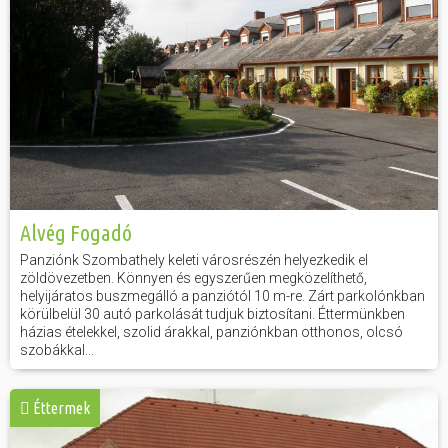
Alvég Fogadó
Panziónk Szombathely keleti városrészén helyezkedik el
zöldövezetben. Könnyen és egyszerűen megközelíthető,
helyijáratos buszmegálló a panziótól 10 m-re. Zárt parkolónkban
körülbelül 30 autó parkolását tudjuk biztosítani. Éttermünkben
házias ételekkel, szolid árakkal, panziónkban otthonos, olcsó
szobákkal...
Éttermek