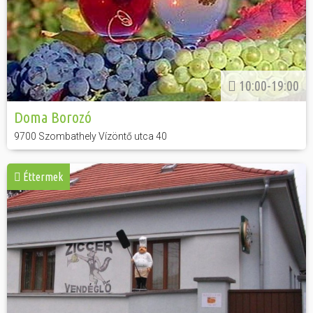
10:00-19:00
Doma Borozó
9700 Szombathely Vízöntő utca 40
Éttermek