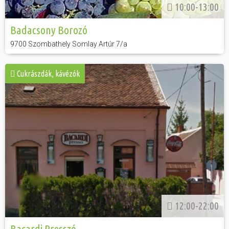
10:00-13:00
Badacsony Borozó
9700 Szombathely Somlay Artúr 7/a
Cukrászdák, kávézók
12:00-22:00
Bacardi Presszó