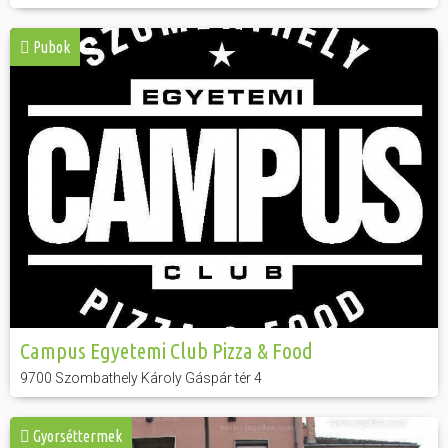
Pubok
Campus Egyetemi Club Pizza & Food
9700 Szombathely Károly Gáspár tér 4
Gyorséttermek