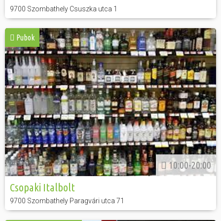
9700 Szombathely Csuszka utca 1
Pubok
10:00-20:00
Csopaki Italbolt
9700 Szombathely Paragvári utca 71