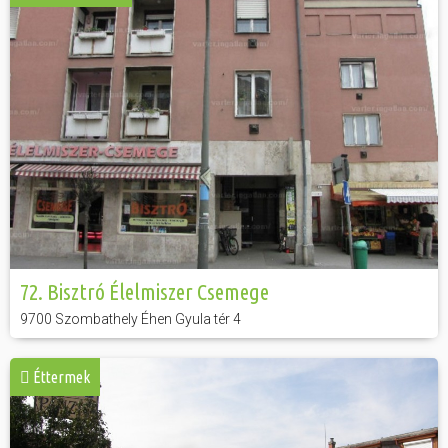
72. Bisztró Élelmiszer Csemege
9700 Szombathely Éhen Gyula tér 4
Éttermek