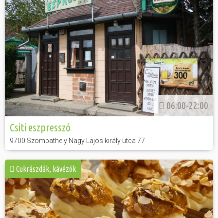
06:00-22:00
Csiti eszpresszó
9700 Szombathely Nagy Lajos király utca 77
Cukrászdák, kávézók