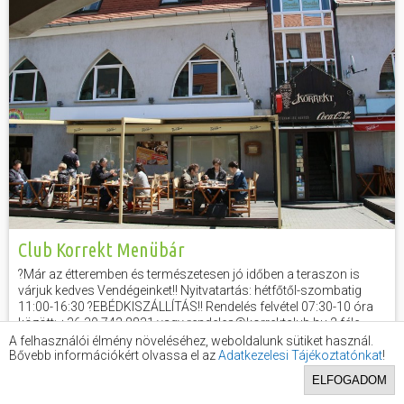
Club Korrekt Menübár
?Már az étteremben és természetesen jó időben a teraszon is
várjuk kedves Vendégeinket!! Nyitvatartás: hétfőtől-szombatig
11:00-16:30 ?EBÉDKISZÁLLÍTÁS!! Rendelés felvétel 07:30-10 óra
között: +36 30 742 8831 vagy rendeles@korrektclub.hu 2 féle
leves és 15 féle főétel közül választhatsz, szombaton is!...
A felhasználói élmény növeléséhez, weboldalunk sütiket használ.
Bővebb információkért olvassa el az
Adatkezelesi Tájékoztatónkat
!
ELFOGADOM
Éttermek