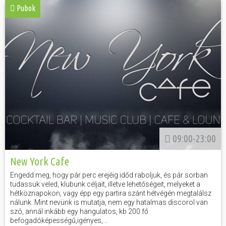
Pubok
09:00-23:00
New York Cafe
Engedd meg, hogy pár perc erejéig időd raboljuk, és pár sorban
tudassuk veled, klubunk céljait, illetve lehetőségeit, melyeket a
hétköznapokon, vagy épp egy partira szánt hétvégén megtalálsz
nálunk. Mint nevünk is mutatja, nem egy hatalmas discorol van
szó, annál inkább egy hangulatos, kb 200 fő
befogadóképességű,igényes,...