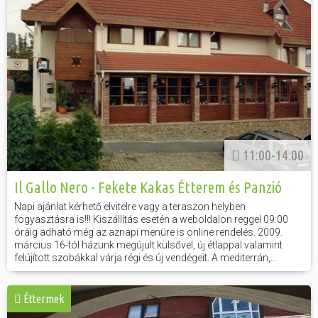
11:00-14:00
Il Gallo Nero - Fekete Kakas Étterem és Panzió
Napi ajánlat kérhető elvitelre vagy a teraszon helyben
fogyasztásra is!!! Kiszállítás esetén a weboldalon reggel 09:00
óráig adható még az aznapi menüre is online rendelés. 2009.
március 16-tól házunk megújult külsővel, új étlappal valamint
felújított szobákkal várja régi és új vendégeit. A mediterrán,...
Éttermek