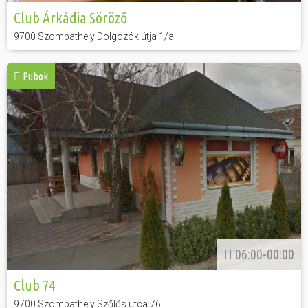
Club Árkádia Söröző
9700 Szombathely Dolgozók útja 1/a
Pubok
06:00-00:00
Club 74
9700 Szombathely Szőlős utca 76