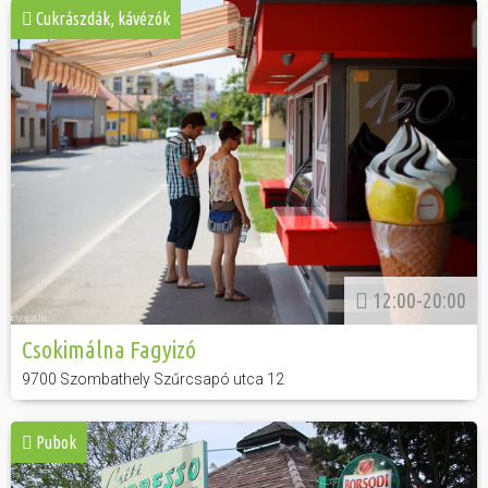
Cukrászdák, kávézók
12:00-20:00
Csokimálna Fagyizó
9700 Szombathely Szűrcsapó utca 12
Pubok