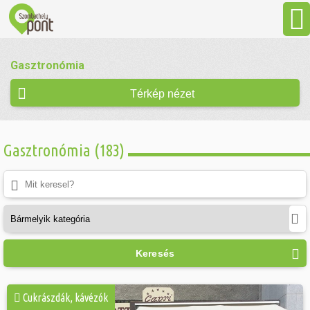
Aktuális
Gasztronómia
Programok
Térkép nézet
Látnivalók
Gasztronómia (183)
Gasztronómia
Szállás
Keresés
Sport
Cukrászdák, kávézók
Szabadidő