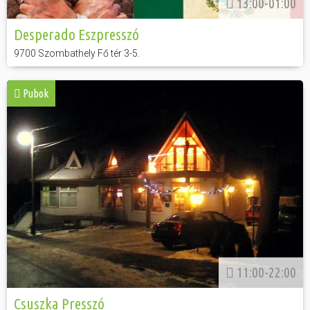
13:00-01:00
Desperado Eszpresszó
9700 Szombathely Fő tér 3-5.
Pubok
11:00-22:00
Csuszka Presszó