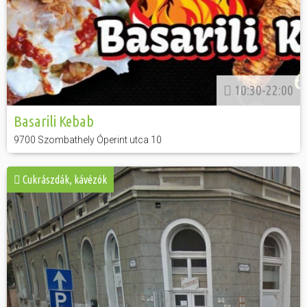
10:30-22:00
Basarili Kebab
9700 Szombathely Óperint utca 10
Cukrászdák, kávézók