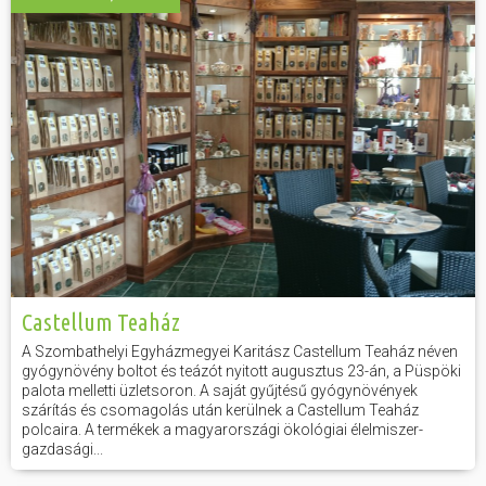
Castellum Teaház
A Szombathelyi Egyházmegyei Karitász Castellum Teaház néven
gyógynövény boltot és teázót nyitott augusztus 23-án, a Püspöki
palota melletti üzletsoron. A saját gyűjtésű gyógynövények
szárítás és csomagolás után kerülnek a Castellum Teaház
polcaira. A termékek a magyarországi ökológiai élelmiszer-
gazdasági...