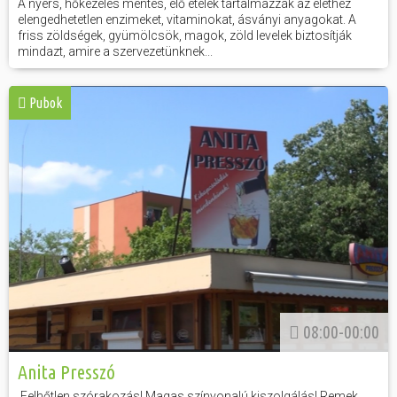
A nyers, hőkezelés mentes, élő ételek tartalmazzák az élethez
elengedhetetlen enzimeket, vitaminokat, ásványi anyagokat. A
friss zöldségek, gyümölcsök, magok, zöld levelek biztosítják
mindazt, amire a szervezetünknek...
Pubok
08:00-00:00
Anita Presszó
Felhőtlen szórakozás! Magas színvonalú kiszolgálás! Remek