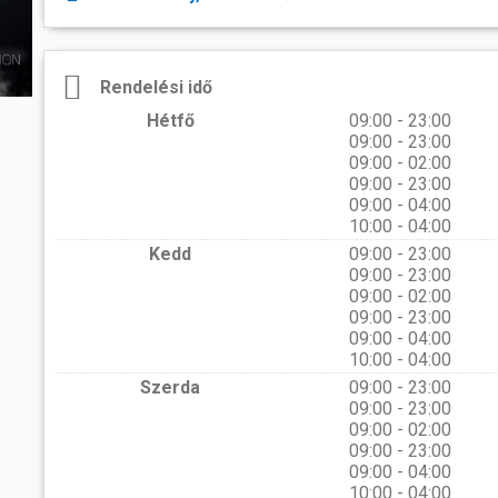
péntek
rtok
és a velük való közös bemelegítést követően....
számára még...
Ferencváros otthonában
Tárház
k, művészek
2026.06.01 08:00
1955 őszén egy szerencs
ban
s
eredményeként egyedülálló jele
A K&H Női Kézilabda Liga 26. fordul
a 2025/26-os bajnoki idény utols
leletre, egy egyiptomi ered
Rendelési idő
Ferencváros vendégeként léptünk pályá
templomának márványfar
thely régen és
első félidejében csapatunk fegyelmez
épületmaradványaira bukkantak 
Hétfő
09:00 - 23:00
gyors támadásokkal igyekezett tart
Iseum rövid időn belül megha
tabella második helyén álló fővárosi eg
09:00 - 23:00
jelentőségre tett szert, a templom
sport
mok,
09:00 - 02:00
óhelyek
09:00 - 23:00
09:00 - 04:00
elésében
10:00 - 04:00
Kedd
09:00 - 23:00
elben
09:00 - 23:00
09:00 - 02:00
aló
09:00 - 23:00
09:00 - 04:00
10:00 - 04:00
Szerda
09:00 - 23:00
09:00 - 23:00
09:00 - 02:00
09:00 - 23:00
09:00 - 04:00
10:00 - 04:00