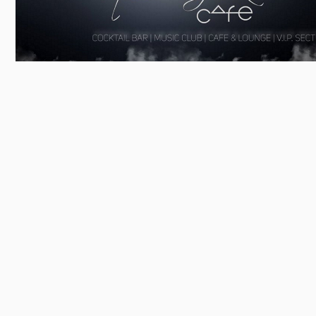
Előadás/Kiállítás
Egyéb spo
Tudóso
Gyerekeknek
nyomá
Labdarúgá
Sport
Szomba
Röplabda
most
Buli/Disco
Szabadidő
Múzeu
Kiemelt rendezvények
kiállít
Fák öl
Tanfolyam, képzés
Víz köz
Tábor
Összes látniv
Egyházi, vallási
Egyebek
Ünnepek,
megemlékezések
Megyei kitekintő