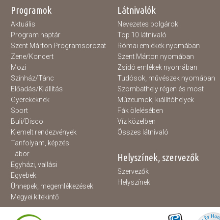
Programok
Látnivalók
Aktuális
Nevezetes polgárok
Program naptár
Top 10 látnivaló
Szent Márton Programsorozat
Római emlékek nyomában
Zene/Koncert
Szent Márton nyomában
Mozi
Zsidó emlékek nyomában
Színház/Tánc
Tudósok, művészek nyomában
Előadás/Kiállítás
Szombathely régen és most
Gyerekeknek
Múzeumok, kiállítóhelyek
Sport
Fák ölelésében
Buli/Disco
Víz közelben
Kiemelt rendezvények
Összes látnivaló
Tanfolyam, képzés
Tábor
Helyszínek, szervezők
Egyházi, vallási
Szervezők
Egyebek
Helyszínek
Ünnepek, megemlékezések
Megyei kitekintő