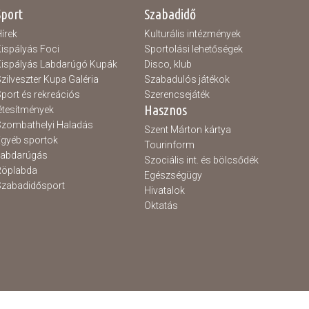
Sport
Szabadidő
írek
Kulturális intézmények
ispályás Foci
Sportolási lehetőségek
ispályás Labdarúgó Kupák
Disco, klub
zilveszter Kupa Galéria
Szabadulós játékok
port és rekreációs
Szerencsejáték
Hasznos
étesítmények
zombathelyi Haladás
Szent Márton kártya
gyéb sportok
Tourinform
Labdarúgás
Szociális int. és bölcsődék
Röplabda
Egészségügy
zabadidősport
Hivatalok
Oktatás