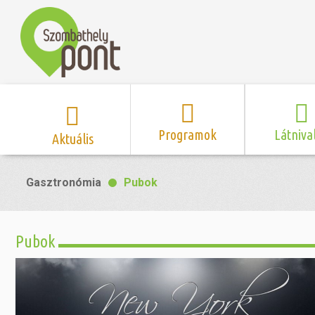
Programok
Látniva
Aktuális
Program naptár
Hírek
Neveze
Gasztronómia
Pubok
Top 10 
Szent Márton
Kispályás 
Programsorozat
Kispályás
Római 
Zene/Koncert
Kupák
nyomá
Pubok
Mozi
Sport és r
Szent 
létesítmé
nyomá
Színház/Tánc
Szombathe
Zsidó 
nyomá