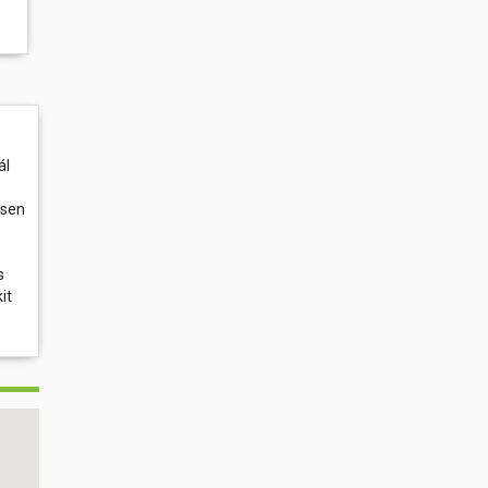
ál
esen
s
it