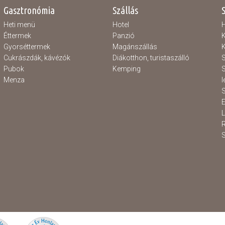
Gasztronómia
Szállás
Heti menü
Hotel
H
Éttermek
Panzió
K
Gyorséttermek
Magánszállás
K
Cukrászdák, kávézók
Diákotthon, turistaszálló
S
Pubok
Kemping
S
Menza
l
S
E
S