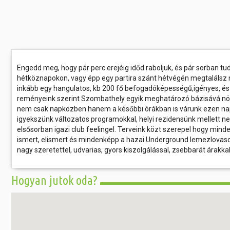
Engedd meg, hogy pár perc erejéig időd raboljuk, és pár sorban tuda
hétköznapokon, vagy épp egy partira szánt hétvégén megtalálsz n
inkább egy hangulatos, kb 200 fő befogadóképességű,igényes, é
reményeink szerint Szombathely egyik meghatározó bázisává nö
nem csak napközben hanem a későbbi órákban is várunk ezen napo
igyekszünk változatos programokkal, helyi rezidensünk mellett nev
elsősorban igazi club feelingel. Terveink közt szerepel hogy m
ismert, elismert és mindenképp a hazai Underground lemezlovasok
nagy szeretettel, udvarias, gyors kiszolgálással, zsebbarát árakk
Hogyan jutok oda?