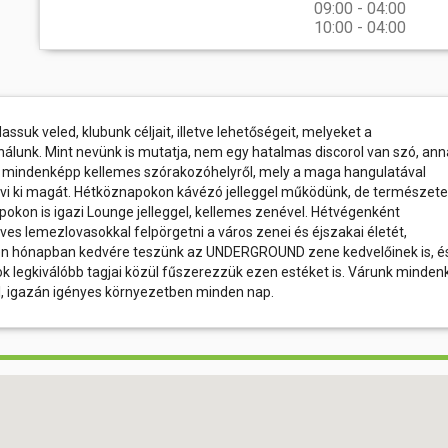
09:00 - 04:00
10:00 - 04:00
ssuk veled, klubunk céljait, illetve lehetőségeit, melyeket a
álunk. Mint nevünk is mutatja, nem egy hatalmas discorol van szó, ann
s mindenképp kellemes szórakozóhelyről, mely a maga hangulatával
vi ki magát. Hétköznapokon kávézó jelleggel működünk, de természet
kon is igazi Lounge jelleggel, kellemes zenével. Hétvégenként
es lemezlovasokkal felpörgetni a város zenei és éjszakai életét,
inden hónapban kedvére teszünk az UNDERGROUND zene kedvelőinek is, é
 legkiválóbb tagjai közül fűszerezzük ezen estéket is. Várunk mindenk
al, igazán igényes környezetben minden nap.