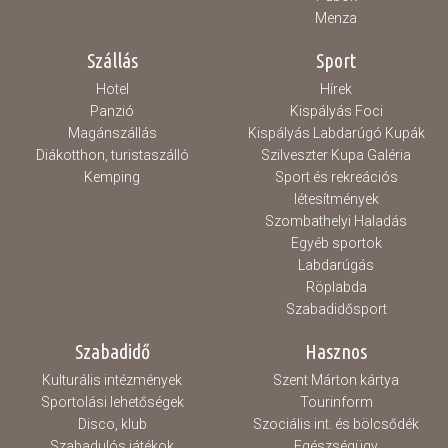
Menza
Szállás
Sport
Hotel
Hírek
Panzió
Kispályás Foci
Magánszállás
Kispályás Labdarúgó Kupák
Diákotthon, turistaszálló
Szilveszter Kupa Galéria
Kemping
Sport és rekreációs
létesítmények
Szombathelyi Haladás
Egyéb sportok
Labdarúgás
Röplabda
Szabadidősport
Szabadidő
Hasznos
Kulturális intézmények
Szent Márton kártya
Sportolási lehetőségek
Tourinform
Disco, klub
Szociális int. és bölcsődék
Szabadulós játékok
Egészségügy