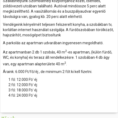
Szálláshelyünk Szombathely központjához közel, csendes,
zöldövezeti utcában található. Autóval mindössze 5 perc alatt
megközelíthető. A vasútállomás és a buszpályaudvar egyenlő
távolságra van, gyalog kb. 20 perc alatt elérhető.
Vendégeink kényelmét teljesen felszerelt konyha, a szobákban tv,
korlátlan internet használat szolgálja. A fürdőszobában törölközőt,
hajszárítót, mosógépet biztosítunk
A parkolás az apartman udvarában ingyenesen megoldható.
2
Az apartmanban 2 db 1 szobás, 40 m
-es apartman, (külön fürdő,
WC, és konyha) és terasz áll rendelkezésre. 1 szobában 4 db ágy
2
van, egy apartman alapterülete 40 m
.
Áraink: 6.000 Ft/fő/éj , de minimum 2 főt ki kell fizetni.
1 fő: 12.000 Ft/ éj
2 fő: 12.000 Ft/ éj
3 fő: 18.000 Ft/ éj
4 fő: 24.000 Ft/ éj