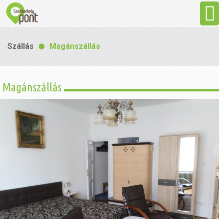
Aktuális
Szállás
Magánszállás
Programok
Magánszállás
Látnivalók
Gasztronómia
Szállás
Sport
Szabadidő