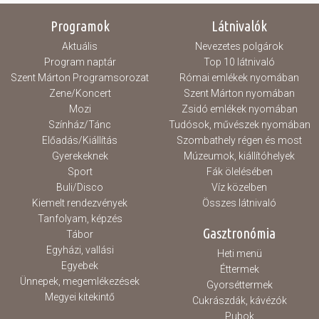
Programok
Látnivalók
Aktuális
Nevezetes polgárok
Program naptár
Top 10 látnivaló
Szent Márton Programsorozat
Római emlékek nyomában
Zene/Koncert
Szent Márton nyomában
Mozi
Zsidó emlékek nyomában
Színház/Tánc
Tudósok, művészek nyomában
Előadás/Kiállítás
Szombathely régen és most
Gyerekeknek
Múzeumok, kiállítóhelyek
Sport
Fák ölelésében
Buli/Disco
Víz közelben
Kiemelt rendezvények
Összes látnivaló
Tanfolyam, képzés
Gasztronómia
Tábor
Egyházi, vallási
Heti menü
Egyebek
Éttermek
Ünnepek, megemlékezések
Gyorséttermek
Megyei kitekintő
Cukrászdák, kávézók
Pubok