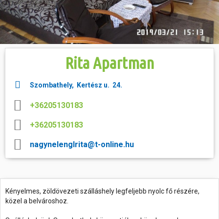
Hasznos
Rita Apartman
Szombathely, Kertész u. 24.
+36205130183
+36205130183
nagynelenglrita@t-online.hu
Kényelmes, zöldövezeti szálláshely legfeljebb nyolc fő részére,
közel a belvároshoz.