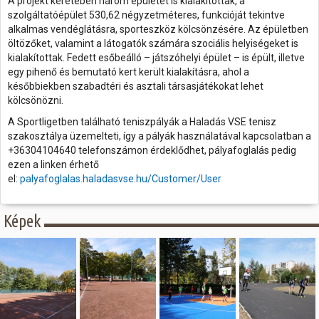
A projekt keretében három épületet is kialakítottak, a
szolgáltatóépület 530,62 négyzetméteres, funkcióját tekintve
alkalmas vendéglátásra, sporteszköz kölcsönzésére. Az épületben
öltözőket, valamint a látogatók számára szociális helyiségeket is
kialakítottak. Fedett esőbeálló – játszóhelyi épület – is épült, illetve
egy pihenő és bemutató kert került kialakításra, ahol a
későbbiekben szabadtéri és asztali társasjátékokat lehet
kölcsönözni.
A Sportligetben található teniszpályák a Haladás VSE tenisz
szakosztálya üzemelteti, így a pályák használatával kapcsolatban a
+36304104640 telefonszámon érdeklődhet, pályafoglalás pedig
ezen a linken érhető
el:
palyafoglalas.haladasvse.hu/Customer/User
Képek