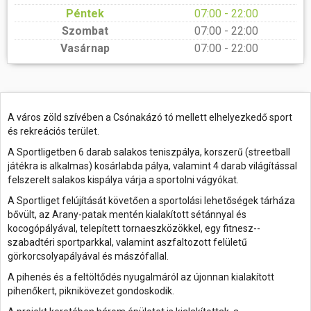
Péntek
07:00 - 22:00
Szombat
07:00 - 22:00
Vasárnap
07:00 - 22:00
A város zöld szívében a Csónakázó tó mellett elhelyezkedő sport
és rekreációs terület.
A Sportligetben 6 darab salakos teniszpálya, korszerű (streetball
játékra is alkalmas) kosárlabda pálya, valamint 4 darab világítással
felszerelt salakos kispálya várja a sportolni vágyókat.
A Sportliget felújítását követően a sportolási lehetőségek tárháza
bővült, az Arany-patak mentén kialakított sétánnyal és
kocogópályával, telepített tornaeszközökkel, egy fitnesz-­
szabadtéri sportparkkal, valamint aszfaltozott felületű
görkorcsolyapályával és mászófallal.
A pihenés és a feltöltődés nyugalmáról az újonnan kialakított
pihenőkert, piknikövezet gondoskodik.