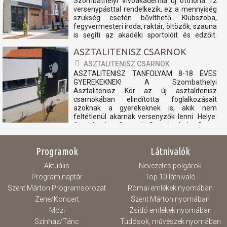
Szombathelyi Vívóakadémia új otthona 12
versenypásttal rendelkezik, ez a mennyiség
szükség esetén bővíthető. Klubszoba,
fegyvermesteri iroda, raktár, öltözők, szauna
is segíti az akadéki sportolóit és edzőit.
nyitvatartás: péntek 15:00-20:00 szombat
ASZTALITENISZ CSARNOK
Zárva vasárnap Zárva hétfő...
ASZTALITENISZ CSARNOK
ASZTALITENISZ TANFOLYAM 8-18 ÉVES
GYEREKEKNEK! A Szombathelyi
Asztalitenisz Kör az új asztalitenisz
csarnokában elindította foglalkozásait
azoknak a gyerekeknek is, akik nem
feltétlenül akarnak versenyzők lenni. Helye:
Asztaltenisz Csarnok Szombathely, Szent
László király utca 6. Ideje: Hétfő és
csütörtök...
Programok
Látnivalók
Aktuális
Nevezetes polgárok
Program naptár
Top 10 látnivaló
Szent Márton Programsorozat
Római emlékek nyomában
Zene/Koncert
Szent Márton nyomában
Mozi
Zsidó emlékek nyomában
Színház/Tánc
Tudósok, művészek nyomában