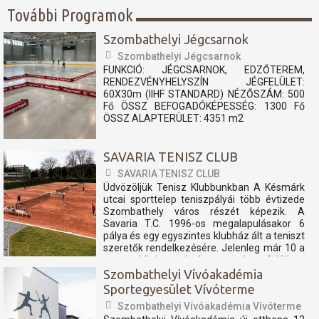
További Programok
Szombathelyi Jégcsarnok
Szombathelyi Jégcsarnok
FUNKCIÓ: JÉGCSARNOK, EDZŐTEREM,
RENDEZVÉNYHELYSZÍN JÉGFELÜLET:
60X30m (IIHF STANDARD) NÉZŐSZÁM: 500
Fő ÖSSZ BEFOGADÓKÉPESSÉG: 1300 Fő
ÖSSZ ALAPTERÜLET: 4351 m2
SAVARIA TENISZ CLUB
SAVARIA TENISZ CLUB
Üdvözöljük Tenisz Klubbunkban A Késmárk
utcai sporttelep teniszpályái több évtizede
Szombathely város részét képezik. A
Savaria T.C. 1996-os megalapulásakor 6
pálya és egy egyszintes klubház ált a teniszt
szeretők rendelkezésére. Jelenleg már 10 a
nemzetközi szabvány szerint felújított
teniszpályán és...
Szombathelyi Vívóakadémia
Sportegyesület Vívóterme
Szombathelyi Vívóakadémia Vívóterme