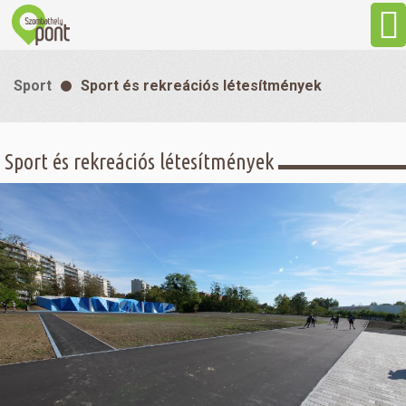
Aktuális
Sport
Sport és rekreációs létesítmények
Programok
Sport és rekreációs létesítmények
Látnivalók
Gasztronómia
Szállás
Sport
Szabadidő