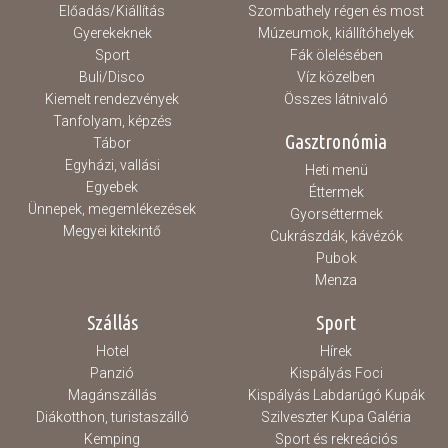
Előadás/Kiállítás
Szombathely régen és most
Gyerekeknek
Múzeumok, kiállítóhelyek
Sport
Fák ölelésében
Buli/Disco
Víz közelben
Kiemelt rendezvények
Összes látnivaló
Tanfolyam, képzés
Gasztronómia
Tábor
Egyházi, vallási
Heti menü
Egyebek
Éttermek
Ünnepek, megemlékezések
Gyorséttermek
Megyei kitekintő
Cukrászdák, kávézók
Pubok
Menza
Szállás
Sport
Hotel
Hírek
Panzió
Kispályás Foci
Magánszállás
Kispályás Labdarúgó Kupák
Diákotthon, turistaszálló
Szilveszter Kupa Galéria
Kemping
Sport és rekreációs