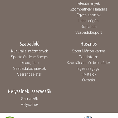
létesítmények
Szombathelyi Haladás
Egyéb sportok
Labdarúgás
Röplabda
Szabadidősport
Szabadidő
Hasznos
Kulturális intézmények
Szent Márton kártya
Sportolási lehetőségek
Tourinform
Disco, klub
Szociális int. és bölcsődék
Szabadulós játékok
Egészségügy
Szerencsejáték
Hivatalok
Oktatás
Helyszínek, szervezők
Szervezők
Helyszínek