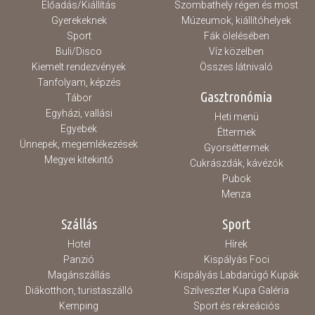
Előadás/Kiállítás
Szombathely régen és most
Gyerekeknek
Múzeumok, kiállítóhelyek
Sport
Fák ölelésében
Buli/Disco
Víz közelben
Kiemelt rendezvények
Összes látnivaló
Tanfolyam, képzés
Gasztronómia
Tábor
Egyházi, vallási
Heti menü
Egyebek
Éttermek
Ünnepek, megemlékezések
Gyorséttermek
Megyei kitekintő
Cukrászdák, kávézók
Pubok
Menza
Szállás
Sport
Hotel
Hírek
Panzió
Kispályás Foci
Magánszállás
Kispályás Labdarúgó Kupák
Diákotthon, turistaszálló
Szilveszter Kupa Galéria
Kemping
Sport és rekreációs