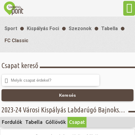
Aktuális
Sport
Kispályás Foci
Szezonok
Tabella
Programok
FC Classic
Látnivalók
Csapat kereső
Gasztronómia
Szállás
Keresés
2023-24 Városi Kispályás Labdarúgó Bajnokság - IV. osztály - FC Classic
Sport
Fordulók
Tabella
Góllövők
Csapat
Szabadidő