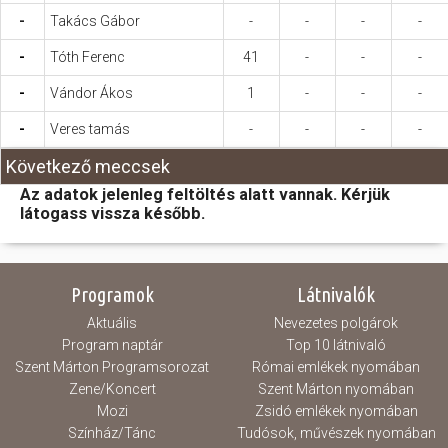
-
Takács Gábor
-
-
-
-
-
Tóth Ferenc
41
-
-
-
-
Vándor Ákos
1
-
-
-
-
Veres tamás
-
-
-
-
Következő meccsek
Az adatok jelenleg feltöltés alatt vannak. Kérjük
látogass vissza később.
Programok
Látnivalók
Aktuális
Nevezetes polgárok
Program naptár
Top 10 látnivaló
Szent Márton Programsorozat
Római emlékek nyomában
Zene/Koncert
Szent Márton nyomában
Mozi
Zsidó emlékek nyomában
Színház/Tánc
Tudósok, művészek nyomában