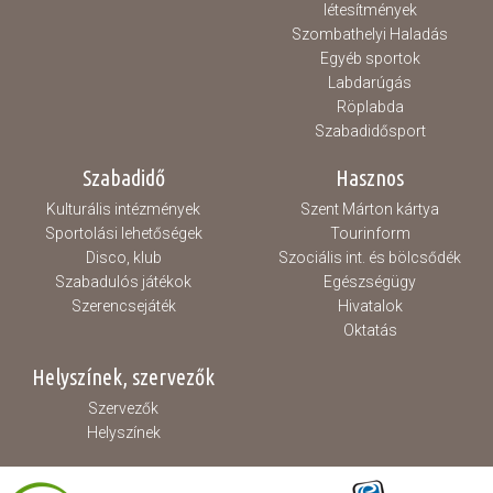
létesítmények
Szombathelyi Haladás
Egyéb sportok
Labdarúgás
Röplabda
Szabadidősport
Szabadidő
Hasznos
Kulturális intézmények
Szent Márton kártya
Sportolási lehetőségek
Tourinform
Disco, klub
Szociális int. és bölcsődék
Szabadulós játékok
Egészségügy
Szerencsejáték
Hivatalok
Oktatás
Helyszínek, szervezők
Szervezők
Helyszínek