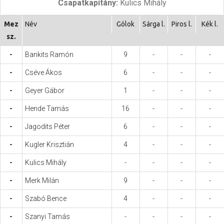
Csapatkapitány:
Kulics Mihály
Hasznos
Mez
Név
Gólok
Sárga l.
Piros l.
Kék l.
sz.
-
Bankits Ramón
9
-
-
-
-
Cséve Ákos
6
-
-
-
-
Geyer Gábor
1
-
-
-
-
Hende Tamás
16
-
-
-
-
Jagodits Péter
6
-
-
-
-
Kugler Krisztián
4
-
-
-
-
Kulics Mihály
-
-
-
-
-
Merk Milán
9
-
-
-
-
Szabó Bence
4
-
-
-
-
Szanyi Tamás
-
-
-
-