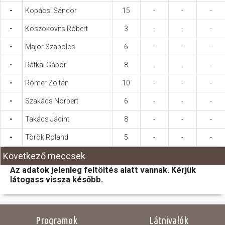
-
Kopácsi Sándor
15
-
-
-
-
Koszokovits Róbert
3
-
-
-
-
Major Szabolcs
6
-
-
-
-
Rátkai Gábor
8
-
-
-
-
Rómer Zoltán
10
-
-
-
-
Szakács Norbert
6
-
-
-
-
Takács Jácint
8
-
-
-
-
Török Roland
5
-
-
-
Következő meccsek
Az adatok jelenleg feltöltés alatt vannak. Kérjük
látogass vissza később.
Programok
Látnivalók