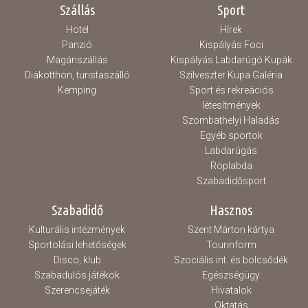
Szállás
Sport
Hotel
Hírek
Panzió
Kispályás Foci
Magánszállás
Kispályás Labdarúgó Kupák
Diákotthon, turistaszálló
Szilveszter Kupa Galéria
Kemping
Sport és rekreációs
létesítmények
Szombathelyi Haladás
Egyéb sportok
Labdarúgás
Röplabda
Szabadidősport
Szabadidő
Hasznos
Kulturális intézmények
Szent Márton kártya
Sportolási lehetőségek
Tourinform
Disco, klub
Szociális int. és bölcsődék
Szabadulós játékok
Egészségügy
Szerencsejáték
Hivatalok
Oktatás