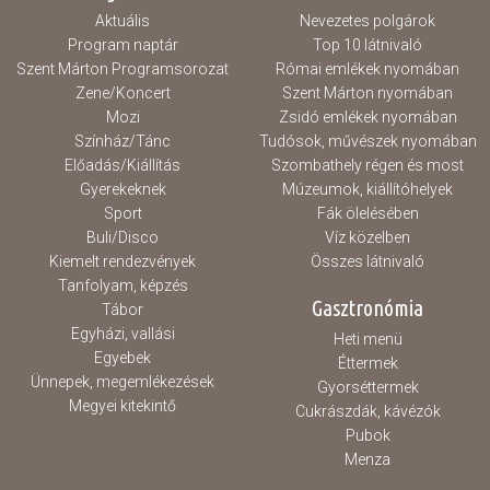
Aktuális
Nevezetes polgárok
Program naptár
Top 10 látnivaló
Szent Márton Programsorozat
Római emlékek nyomában
Zene/Koncert
Szent Márton nyomában
Mozi
Zsidó emlékek nyomában
Színház/Tánc
Tudósok, művészek nyomában
Előadás/Kiállítás
Szombathely régen és most
Gyerekeknek
Múzeumok, kiállítóhelyek
Sport
Fák ölelésében
Buli/Disco
Víz közelben
Kiemelt rendezvények
Összes látnivaló
Tanfolyam, képzés
Gasztronómia
Tábor
Egyházi, vallási
Heti menü
Egyebek
Éttermek
Ünnepek, megemlékezések
Gyorséttermek
Megyei kitekintő
Cukrászdák, kávézók
Pubok
Menza