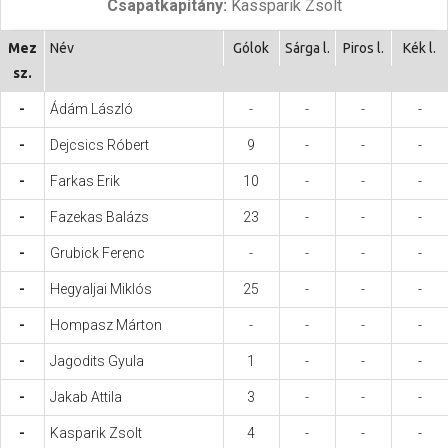
Csapatkapitány:
Kassparik Zsolt
Hasznos
Mez
Név
Gólok
Sárga l.
Piros l.
Kék l.
sz.
-
Ádám László
-
-
-
-
-
Dejcsics Róbert
9
-
-
-
-
Farkas Erik
10
-
-
-
-
Fazekas Balázs
23
-
-
-
-
Grubick Ferenc
-
-
-
-
-
Hegyaljai Miklós
25
-
-
-
-
Hompasz Márton
-
-
-
-
-
Jagodits Gyula
1
-
-
-
-
Jakab Attila
3
-
-
-
-
Kasparik Zsolt
4
-
-
-