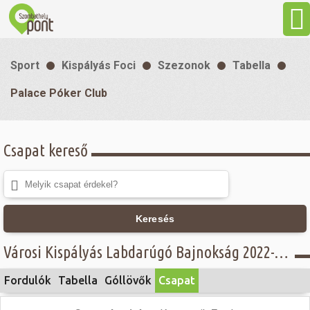
Aktuális
Sport
Kispályás Foci
Szezonok
Tabella
Programok
Palace Póker Club
Látnivalók
Csapat kereső
Gasztronómia
Szállás
Keresés
Városi Kispályás Labdarúgó Bajnokság 2022-23 - IV. osztály - Palace Póker Club
Sport
Fordulók
Tabella
Góllövők
Csapat
Szabadidő