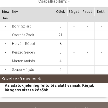
Csapatkapitány:
-
Hasznos
Mez
Név
Gólok
Sárga l.
Piros l.
Kék l.
sz.
-
Bohri Szilárd
5
-
-
-
-
Csordás Zsolt
21
-
-
-
-
Horváth Róbert
8
-
-
-
-
Keszeg Gergely
5
-
-
-
-
Marton András
4
-
-
-
-
Szabó Mátyás
2
-
-
-
Következő meccsek
Az adatok jelenleg feltöltés alatt vannak. Kérjük
látogass vissza később.