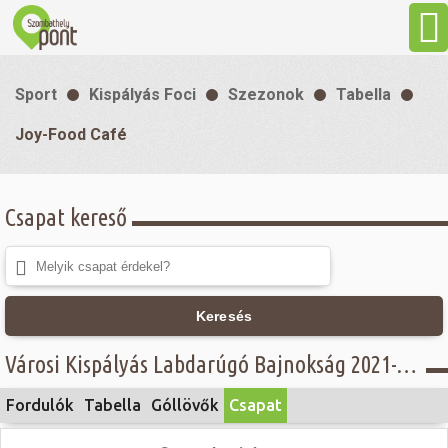
Aktuális
Sport
Kispályás Foci
Szezonok
Tabella
Programok
Joy-Food Café
Látnivalók
Csapat kereső
Gasztronómia
Szállás
Keresés
Városi Kispályás Labdarúgó Bajnokság 2021-22 - Öregfiúk - alsóház - Joy-Food Café
Sport
Fordulók
Tabella
Góllövők
Csapat
Szabadidő