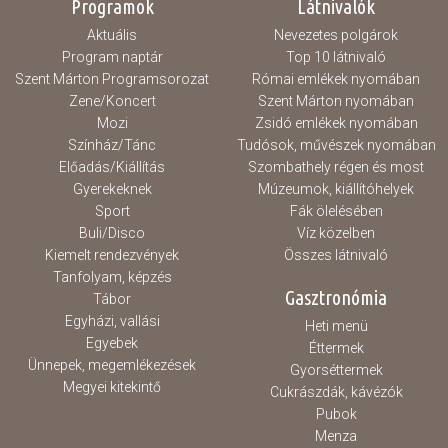
Programok
Látnivalók
Aktuális
Nevezetes polgárok
Program naptár
Top 10 látnivaló
Szent Márton Programsorozat
Római emlékek nyomában
Zene/Koncert
Szent Márton nyomában
Mozi
Zsidó emlékek nyomában
Színház/Tánc
Tudósok, művészek nyomában
Előadás/Kiállítás
Szombathely régen és most
Gyerekeknek
Múzeumok, kiállítóhelyek
Sport
Fák ölelésében
Buli/Disco
Víz közelben
Kiemelt rendezvények
Összes látnivaló
Tanfolyam, képzés
Gasztronómia
Tábor
Egyházi, vallási
Heti menü
Egyebek
Éttermek
Ünnepek, megemlékezések
Gyorséttermek
Megyei kitekintő
Cukrászdák, kávézók
Pubok
Menza