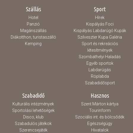
Szállás
Sport
Hotel
Hírek
Panzió
Kispályás Foci
Magánszállás
Kispályás Labdarúgó Kupák
Diákotthon, turistaszálló
Szilveszter Kupa Galéria
Kemping
Sport és rekreációs
létesítmények
Szombathelyi Haladás
Egyéb sportok
Labdarúgás
Röplabda
Szabadidősport
Szabadidő
Hasznos
Kulturális intézmények
Szent Márton kártya
Sportolási lehetőségek
Tourinform
Disco, klub
Szociális int. és bölcsődék
Szabadulós játékok
Egészségügy
Szerencsejáték
Hivatalok