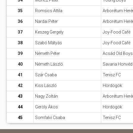
34
Móricz Péter
Young Boys
35
Romsics Attila
Arborétum Heré
36
Nardai Péter
Arborétum Heré
37
Keszeg Gergely
Joy-Food Café
38
Szabó Mátyás
Joy-Food Café
39
Németh Péter
Acsád Old Boys
40
Németh László
Savaria Honvéd
41
Szár Csaba
Tenisz FC
42
Kiss László
Hördögök
43
Nagy Zoltán
Arborétum Heré
44
Geröly Ákos
Hördögök
45
Somfalvi Csaba
Tenisz FC