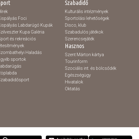
Sport
Szabadidő
írek
Kulturális intézmények
ispályás Foci
Sportolási lehetőségek
ispályás Labdarúgó Kupák
Disco, klub
zilveszter Kupa Galéria
Szabadulós játékok
port és rekreációs
Szerencsejáték
Hasznos
étesítmények
zombathelyi Haladás
Szent Márton kártya
gyéb sportok
Tourinform
Labdarúgás
Szociális int. és bölcsődék
Röplabda
Egészségügy
zabadidősport
Hivatalok
Oktatás