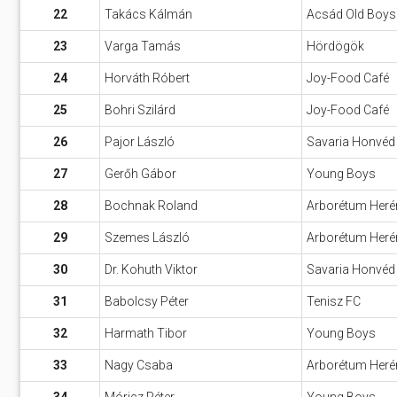
22
Takács Kálmán
Acsád Old Boys
23
Varga Tamás
Hördögök
24
Horváth Róbert
Joy-Food Café
25
Bohri Szilárd
Joy-Food Café
26
Pajor László
Savaria Honvéd
27
Gerőh Gábor
Young Boys
28
Bochnak Roland
Arborétum Heré
29
Szemes László
Arborétum Heré
30
Dr. Kohuth Viktor
Savaria Honvéd
31
Babolcsy Péter
Tenisz FC
32
Harmath Tibor
Young Boys
33
Nagy Csaba
Arborétum Heré