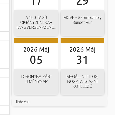
17
29
A 100 TAGÚ
MOVE - Szombathely
CIGÁNYZENEKAR
Sunset Run
HANGVERSENYZENEKARI
GÁLAKONCERTJE
2026 Máj
2026 Máj
05
31
TORONYBA ZÁRT
MEGÁLLNI TILOS,
ÉLMÉNYNAP
NOSZTALGIÁZNI
KÖTELEZŐ
Hirdetés