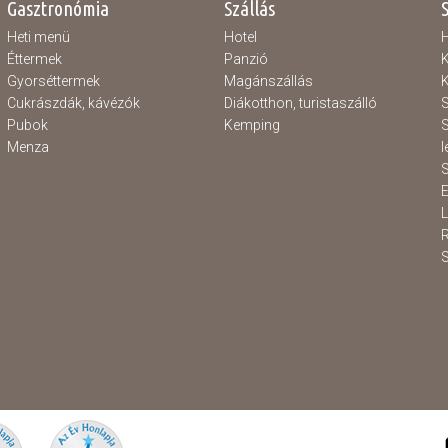
Gasztronómia
Szállás
Heti menü
Hotel
H
Éttermek
Panzió
K
Gyorséttermek
Magánszállás
K
Cukrászdák, kávézók
Diákotthon, turistaszálló
S
Pubok
Kemping
S
Menza
l
S
E
S