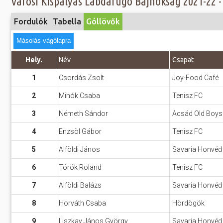
Városi Kispályás Labdarúgó Bajnokság 2021-22 - G
Előadás/Kiállítás
Egyéb spo
Tudóso
Gyerekeknek
Fordulók
Tabella
Góllövők
nyomá
Labdarúgá
Sport
Másolás vágólapra
Szomba
Röplabda
most
Buli/Disco
Hely.
Név
Csapat
Szabadidő
Múzeu
1
Csordás Zsolt
Joy-Food Café
Kiemelt rendezvények
kiállít
2
Mihók Csaba
Tenisz FC
Fák öl
Tanfolyam, képzés
3
Németh Sándor
Acsád Old Boys
Víz köz
Tábor
4
Enzsöl Gábor
Tenisz FC
Összes látniv
Egyházi, vallási
5
Alföldi János
Savaria Honvéd
Egyebek
6
Török Roland
Tenisz FC
Ünnepek,
7
Alföldi Balázs
Savaria Honvéd
megemlékezések
8
Horváth Csaba
Hördögök
Megyei kitekintő
9
Liszkay János György
Savaria Honvéd