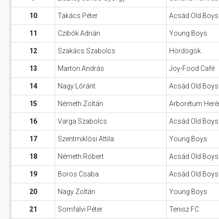
10
Takács Péter
Acsád Old Boys
11
Czibók Adrián
Young Boys
12
Szakács Szabolcs
Hördögök
13
Marton András
Joy-Food Café
14
Nagy Lóránt
Acsád Old Boys
15
Németh Zoltán
Arborétum Heré
16
Varga Szabolcs
Acsád Old Boys
17
Szentmiklósi Attila
Young Boys
18
Németh Róbert
Acsád Old Boys
19
Boros Csaba
Acsád Old Boys
20
Nagy Zoltán
Young Boys
21
Somfalvi Péter
Tenisz FC