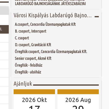
togatva...
 és szombat egy új valóság...
LABDARÚGÓ BAJNOKSÁGÁNAK JÁTÉKSZABÁLYAI
eumot 1968-ban
os (1903-1975),
ebész főorvos, aki
ójában, egyben
Városi Kispályás Labdarúgó Bajnokság 2021-22
ó mérkőzésén a
egye közönségének
ra. A találkozó
eményét. A főorvos
ett játékkal és
lan szenvedéllyel
A.csoport, Concordia Üzemanyagkutak Kft
ani a lépést a
l.
yüttessel....
B. csoport, Intersport
C. csoport
D. csoport, Gravitáció Kft
Öregfiúk csoport, Concordia Üzemanyagkutak Kft.
Senior csoport, Akmé Kft
Öregfiúk - felsőház
Öregfiúk - alsóház
Ajánljuk
2026 Okt
2026 Aug