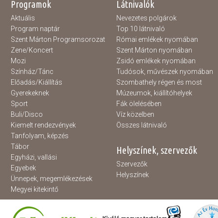
Programok
Látnivalók
Aktuális
Nevezetes polgárok
Program naptár
Top 10 látnivaló
Szent Márton Programsorozat
Római emlékek nyomában
Zene/Koncert
Szent Márton nyomában
Mozi
Zsidó emlékek nyomában
Színház/Tánc
Tudósok, művészek nyomában
Előadás/Kiállítás
Szombathely régen és most
Gyerekeknek
Múzeumok, kiállítóhelyek
Sport
Fák ölelésében
Buli/Disco
Víz közelben
Kiemelt rendezvények
Összes látnivaló
Tanfolyam, képzés
Tábor
Helyszínek, szervezők
Egyházi, vallási
Szervezők
Egyebek
Helyszínek
Ünnepek, megemlékezések
Megyei kitekintő