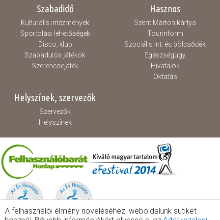
Szabadidő
Hasznos
Kulturális intézmények
Szent Márton kártya
Sportolási lehetőségek
Tourinform
Disco, klub
Szociális int. és bölcsődék
Szabadulós játékok
Egészségügy
Szerencsejáték
Hivatalok
Oktatás
Helyszínek, szervezők
Szervezők
Helyszínek
A felhasználói élmény növeléséhez, weboldalunk sütiket