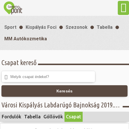
Aktuális
Sport
Kispályás Foci
Szezonok
Tabella
Programok
MM Autókozmetika
Látnivalók
Csapat kereső
Gasztronómia
Szállás
Keresés
Városi Kispályás Labdarúgó Bajnokság 2019. - ll. osztály, Intersport - MM Autókozmetika
Sport
Fordulók
Tabella
Góllövők
Csapat
Szabadidő