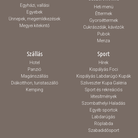
Egyházi, vallási
Heti menü
Egyebek
Éttermek
Ünnepek, megemlékezések
Gyorséttermek
Megyei kitekintő
Cukrászdák, kávézók
Pubok
Menza
Szállás
Sport
Hotel
Hírek
Panzió
Kispályás Foci
Magánszállás
Kispályás Labdarúgó Kupák
Diákotthon, turistaszálló
Szilveszter Kupa Galéria
Kemping
Sport és rekreációs
létesítmények
Szombathelyi Haladás
Egyéb sportok
Labdarúgás
Röplabda
Szabadidősport