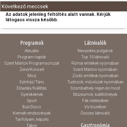
Következő meccsek
Az adatok jelenleg feltöltés alatt vannak. Kérjük
látogass vissza később.
Programok
Látnivalók
Aktuális
Nevezetes polgárok
Program naptár
Top 10 látnivaló
Szent Márton Programsorozat
Római emlékek nyomában
Zene/Koncert
Szent Márton nyomában
Mozi
Zsidó emlékek nyomában
Színház/Tánc
Tudósok, művészek nyomában
Előadás/Kiállítás
Szombathely régen és most
Gyerekeknek
Múzeumok, kiállítóhelyek
Sport
Fák ölelésében
Buli/Disco
Víz közelben
Kiemelt rendezvények
Összes látnivaló
Tanfolyam, képzés
Gasztronómia
Tábor