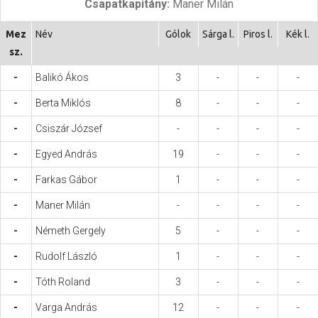
Csapatkapitány:
Maner Milán
Hasznos
Mez
Név
Gólok
Sárga l.
Piros l.
Kék l.
sz.
-
Balikó Ákos
3
-
-
-
-
Berta Miklós
8
-
-
-
-
Csiszár József
-
-
-
-
-
Egyed András
19
-
-
-
-
Farkas Gábor
1
-
-
-
-
Maner Milán
-
-
-
-
-
Németh Gergely
5
-
-
-
-
Rudolf László
1
-
-
-
-
Tóth Roland
3
-
-
-
-
Varga András
12
-
-
-