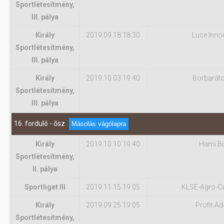
Sportlétesítmény,
III. pálya
Király
2019.09.18 18:30
Luce Inno
Sportlétesítmény,
III. pálya
Király
2019.10.03 19:40
Borbarát
Sportlétesítmény,
III. pálya
16. forduló - ősz
Másolás vágólapra
Király
2019.10.10 19:40
Hami B
Sportlétesítmény,
II. pálya
Sportliget III
2019.11.15 19:05
KLSE-Agro-Cen
Király
2019.09.25 19:05
Profit-Ad
Sportlétesítmény,