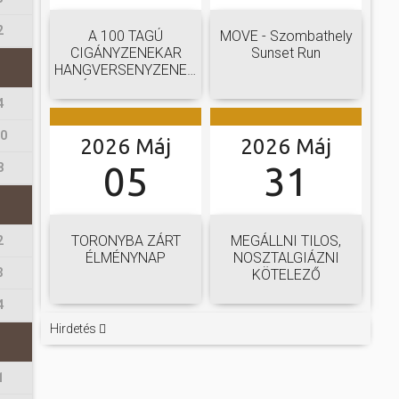
2
A 100 TAGÚ
MOVE - Szombathely
CIGÁNYZENEKAR
Sunset Run
HANGVERSENYZENEKARI
GÁLAKONCERTJE
4
10
2026 Máj
2026 Máj
05
31
8
TORONYBA ZÁRT
MEGÁLLNI TILOS,
2
ÉLMÉNYNAP
NOSZTALGIÁZNI
3
KÖTELEZŐ
4
Hirdetés
1