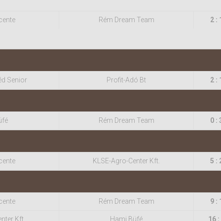
cente
Rém Dream Team
2 : 
éd Senior
Profit-Adó Bt
2 : 
üfé
Rém Dream Team
0 : 
cente
KLSE-Agro-Center Kft.
5 : 
cente
Rém Dream Team
9 : 
ter Kft.
Hami Büfé
16 :