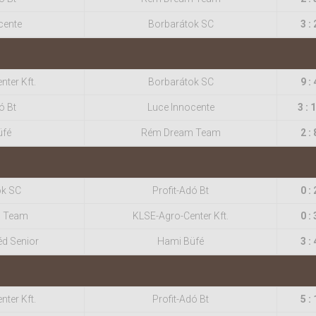
cente
Borbarátok SC
3 : 
ter Kft.
Borbarátok SC
9 : 
ó Bt
Luce Innocente
3 : 
üfé
Rém Dream Team
2 : 
ok SC
Profit-Adó Bt
0 : 
 Team
KLSE-Agro-Center Kft.
0 : 
éd Senior
Hami Büfé
3 : 
ter Kft.
Profit-Adó Bt
5 : 