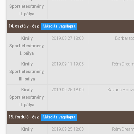
Sportlétesítmény,
II. pálya
14. osztály - ősz
Másolás vágólapra
Király
2019.09.27 18:00
Borbarát
Sportlétesítmény,
I. pálya
Király
2019.09.11 19:05
Rém Dream
Sportlétesítmény,
III. pálya
Király
2019.09.25 18:00
Savaria Honv
Sportlétesítmény,
II. pálya
15. forduló - ősz
Másolás vágólapra
Király
2019.09.25 18:00
Rém Dream