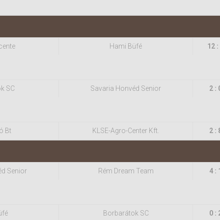
cente
Hami Büfé
12 :
ok SC
Savaria Honvéd Senior
2 : 
ó Bt
KLSE-Agro-Center Kft.
2 : 
éd Senior
Rém Dream Team
4 : 
üfé
Borbarátok SC
0 : 