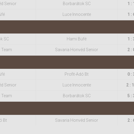
éd Senior
Borbarátok SC
1 : 
üfé
Luce Innocente
1 : 
ok SC
Hami Büfé
1 : 
 Team
Savaria Honvéd Senior
2 : 
üfé
Profit-Adó Bt
0 : 
éd Senior
Luce Innocente
2 : 
 Team
Borbarátok SC
5 : 
ó Bt
Savaria Honvéd Senior
2 : 