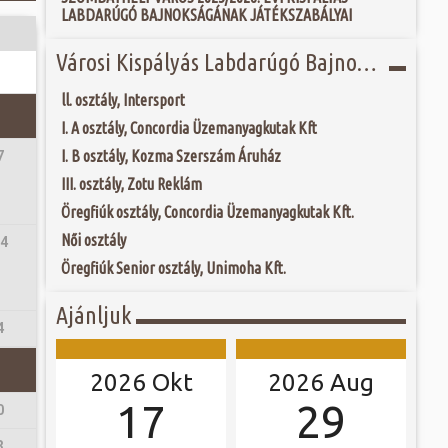
 és szombat egy új valóság...
LABDARÚGÓ BAJNOKSÁGÁNAK JÁTÉKSZABÁLYAI
Jubileumi Év óta
k fel Szombathely
ak, Európa egyik
ójában, egyben
Városi Kispályás Labdarúgó Bajnokság 2019.
ó mérkőzésén a
ülőhelyét. Római
ra. A találkozó
i értékekről hallva,
ett játékkal és
 vagy templomuk
ll. osztály, Intersport
ani a lépést a
togatva...
yüttessel....
I. A osztály, Concordia Üzemanyagkutak Kft
I. B osztály, Kozma Szerszám Áruház
7
III. osztály, Zotu Reklám
Öregfiúk osztály, Concordia Üzemanyagkutak Kft.
Női osztály
 4
Öregfiúk Senior osztály, Unimoha Kft.
Ajánljuk
4
2026 Okt
2026 Aug
17
29
0
3