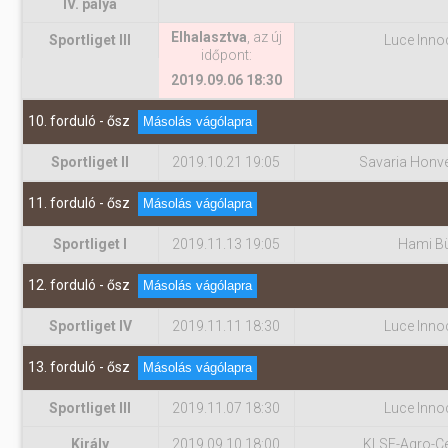
IV. pálya
Elhalasztva
, az új
Sportliget III
Luce Inno
időpont:
2019.09.06 18:30
10. forduló - ősz
Másolás vágólapra
Sportliget II
2019.10.21 19:05
Savaria Honv
11. forduló - ősz
Másolás vágólapra
Sportliget I
2019.11.13 19:05
Hami B
12. forduló - ősz
Másolás vágólapra
Sportliget IV
2019.11.11 18:30
Luce Inno
13. forduló - ősz
Másolás vágólapra
Sportliget III
2019.11.07 18:30
Luce Inno
Király
2019.09.10 18:00
KLSE-Agro-Cen