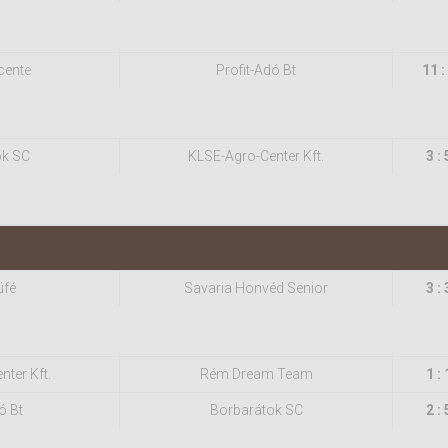
cente
Profit-Adó Bt
11 :
ok SC
KLSE-Agro-Center Kft.
3 : 
üfé
Savaria Honvéd Senior
3 : 
ter Kft.
Rém Dream Team
1 : 
ó Bt
Borbarátok SC
2 : 