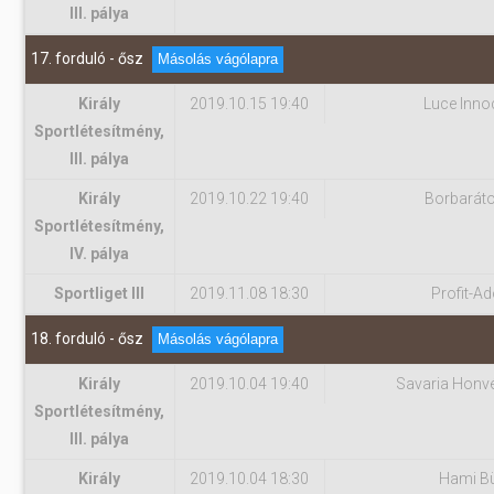
III. pálya
17. forduló - ősz
Másolás vágólapra
Király
2019.10.15 19:40
Luce Inno
Sportlétesítmény,
III. pálya
Király
2019.10.22 19:40
Borbarát
Sportlétesítmény,
IV. pálya
Sportliget III
2019.11.08 18:30
Profit-Ad
18. forduló - ősz
Másolás vágólapra
Király
2019.10.04 19:40
Savaria Honv
Sportlétesítmény,
III. pálya
Király
2019.10.04 18:30
Hami B