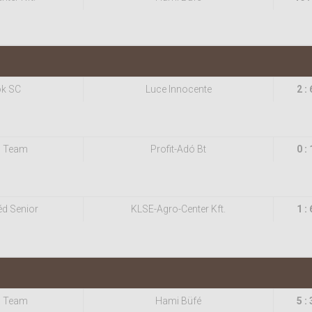
ok SC
Luce Innocente
2 : 
 Team
Profit-Adó Bt
0 : 
éd Senior
KLSE-Agro-Center Kft.
1 : 
 Team
Hami Büfé
5 : 