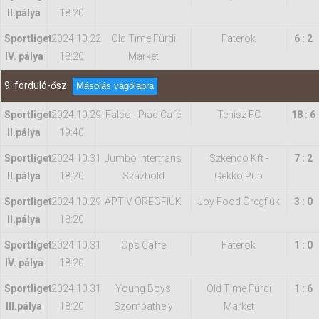
II.pálya
18:20
Sportliget
2024.10.22
Old Time Fürdi
Faterok
6 : 2
IV. pálya
18:20
Market
9. forduló-ősz
Másolás vágólapra
Sportliget
2024.10.29
Falco - Piac Café
Tenisz FC
18 : 6
II.pálya
19:40
Sportliget
2024.10.31
Jumbo Intertrans
Szkendo Kft -
7 : 2
II.pálya
18:20
Százhold
Gekko Pub
Sportliget
2024.10.29
APTIV ÖREGFIÚK
Joy Food Öregfiúk
3 : 0
II.pálya
18:20
Sportliget
2024.10.31
Ops Caffe
Faterok
1 : 0
IV. pálya
18:20
Sportliget
2024.10.31
Young Boys
Old Time Fürdi
1 : 6
IIl.pálya
18:20
Szombathely
Market