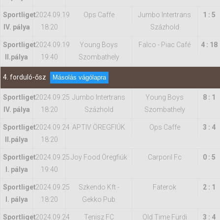
Sportliget
2024.09.19
Ops Caffe
Jumbo Intertrans
1 : 5
IV. pálya
18:20
Százhold
Sportliget
2024.09.19
Young Boys
Falco - Piac Café
4 : 18
II.pálya
19:40
Szombathely
4. forduló-ősz
Másolás vágólapra
Sportliget
2024.09.25
Jumbo Intertrans
Young Boys
8 : 1
IV. pálya
18:20
Százhold
Szombathely
Sportliget
2024.09.24
APTIV ÖREGFIÚK
Ops Caffe
3 : 4
II.pálya
18:20
Sportliget
2024.09.25
Joy Food Öregfiúk
Carporil Fc
0 : 5
I. pálya
19:40
Sportliget
2024.09.25
Szkendo Kft -
Faterok
2 : 1
I. pálya
18:20
Gekko Pub
Sportliget
2024.09.24
Tenisz FC
Old Time Fürdi
3 : 4