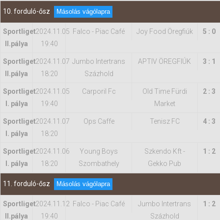
10. forduló-ősz
Másolás vágólapra
Sportliget
2024.11.05
Falco - Piac Café
Joy Food Öregfiúk
5 : 0
II.pálya
19:40
Sportliget
2024.11.07
Jumbo Intertrans
APTIV ÖREGFIÚK
3 : 1
II.pálya
18:20
Százhold
Sportliget
2024.11.05
Carporil Fc
Old Time Fürdi
2 : 3
I. pálya
19:40
Market
Sportliget
2024.11.07
Ops Caffe
Tenisz FC
4 : 3
I. pálya
18:20
Sportliget
2024.11.06
Young Boys
Szkendo Kft -
1 : 2
I. pálya
18:20
Szombathely
Gekko Pub
11. forduló-ősz
Másolás vágólapra
Sportliget
2024.11.12
Falco - Piac Café
Jumbo Intertrans
1 : 2
II.pálya
19:40
Százhold