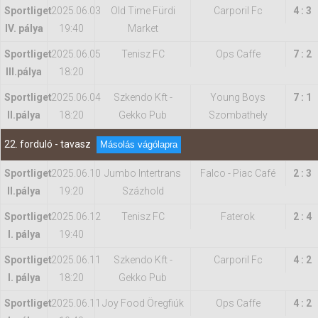
Sportliget
2025.06.03
Old Time Fürdi
Carporil Fc
4 : 3
IV. pálya
19:40
Market
Sportliget
2025.06.05
Tenisz FC
Ops Caffe
7 : 2
IIl.pálya
18:20
Sportliget
2025.06.04
Szkendo Kft -
Young Boys
7 : 1
II.pálya
18:20
Gekko Pub
Szombathely
22. forduló - tavasz
Másolás vágólapra
Sportliget
2025.06.10
Jumbo Intertrans
Falco - Piac Café
2 : 3
II.pálya
19:20
Százhold
Sportliget
2025.06.12
Tenisz FC
Faterok
2 : 4
I. pálya
19:40
Sportliget
2025.06.11
Szkendo Kft -
Carporil Fc
4 : 2
I. pálya
18:20
Gekko Pub
Sportliget
2025.06.11
Joy Food Öregfiúk
Ops Caffe
4 : 2