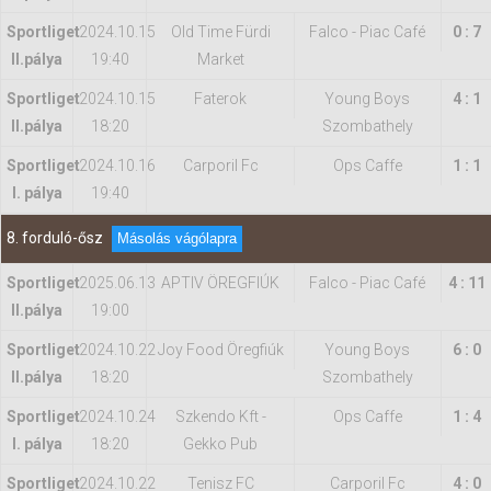
Sportliget
2024.10.15
Old Time Fürdi
Falco - Piac Café
0 : 7
II.pálya
19:40
Market
Sportliget
2024.10.15
Faterok
Young Boys
4 : 1
II.pálya
18:20
Szombathely
Sportliget
2024.10.16
Carporil Fc
Ops Caffe
1 : 1
I. pálya
19:40
8. forduló-ősz
Másolás vágólapra
Sportliget
2025.06.13
APTIV ÖREGFIÚK
Falco - Piac Café
4 : 11
II.pálya
19:00
Sportliget
2024.10.22
Joy Food Öregfiúk
Young Boys
6 : 0
II.pálya
18:20
Szombathely
Sportliget
2024.10.24
Szkendo Kft -
Ops Caffe
1 : 4
I. pálya
18:20
Gekko Pub
Sportliget
2024.10.22
Tenisz FC
Carporil Fc
4 : 0