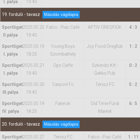
I. pálya
19:40
19. forduló - tavasz
Másolás vágólapra
Sportliget
2025.05.20
Falco - Piac Café
APTIV ÖREGFIÚK
4 : 3
II.pálya
19:40
Sportliget
2025.05.19
Young Boys
Joy Food Öregfiúk
1 : 2
I. pálya
18:20
Szombathely
Sportliget
2025.05.21
Ops Caffe
Szkendo Kft -
0 : 2
I. pálya
19:40
Gekko Pub
Sportliget
2025.05.20
Carporil Fc
Tenisz FC
5 : 2
IIl.pálya
19:40
Sportliget
2025.05.19
Faterok
Old Time Fürdi
6 : 5
IV. pálya
18:20
Market
20. forduló - tavasz
Másolás vágólapra
Sportliget
2025.05.27
Tenisz FC
Falco - Piac Café
1 : 11