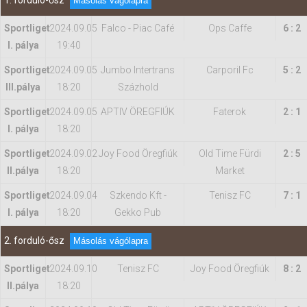
1. forduló-ősz
Másolás vágólapra
Sportliget
2024.09.05
Falco - Piac Café
Ops Caffe
6 : 2
Hasznos
I. pálya
19:40
Sportliget
2024.09.05
Jumbo Intertrans
Carporil Fc
5 : 2
IIl.pálya
18:20
Százhold
Sportliget
2024.09.05
APTIV ÖREGFIÚK
Faterok
2 : 1
I. pálya
18:20
Sportliget
2024.09.02
Joy Food Öregfiúk
Old Time Fürdi
2 : 5
II.pálya
18:20
Market
Sportliget
2024.09.04
Szkendo Kft -
Tenisz FC
7 : 1
I. pálya
18:20
Gekko Pub
2. forduló-ősz
Másolás vágólapra
Sportliget
2024.09.10
Tenisz FC
Joy Food Öregfiúk
8 : 2
II.pálya
18:20