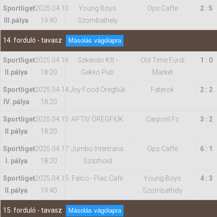
Sportliget
2025.04.10
Young Boys
Ops Caffe
2 : 5
IIl.pálya
19:40
Szombathely
14. forduló - tavasz
Másolás vágólapra
Sportliget
2025.04.16
Szkendo Kft -
Old Time Fürdi
1 : 0
II.pálya
18:20
Gekko Pub
Market
Sportliget
2025.04.14
Joy Food Öregfiúk
Faterok
2 : 2
IV. pálya
18:20
Sportliget
2025.04.15
APTIV ÖREGFIÚK
Carporil Fc
3 : 2
II.pálya
18:20
Sportliget
2025.04.17
Jumbo Intertrans
Ops Caffe
6 : 1
I. pálya
18:20
Százhold
Sportliget
2025.04.15
Falco - Piac Café
Young Boys
4 : 3
II.pálya
19:40
Szombathely
15. forduló - tavasz
Másolás vágólapra