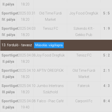
II.pálya
18:20
Sportliget
2025.03.31
Old Time Fürdi
Joy Food Öregfiúk
5 : 5
IV. pálya
18:20
Market
Sportliget
2025.04.03
Tenisz FC
Szkendo Kft -
1 : 9
IV. pálya
18:20
Gekko Pub
13. forduló - tavasz
Másolás vágólapra
Sportliget
2025.04.08
Joy Food Öregfiúk
Tenisz FC
5 : 2
II.pálya
18:20
Sportliget
2025.04.10
APTIV ÖREGFIÚK
Old Time Fürdi
2 : 1
II.pálya
18:20
Market
Sportliget
2025.04.10
Jumbo Intertrans
Faterok
4 : 3
IIl.pálya
18:20
Százhold
Sportliget
2025.04.08
Falco - Piac Café
Carporil Fc
8 : 4
II.pálya
19:40