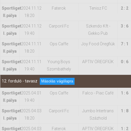
Sportliget
2024.11.12
Faterok
Tenisz FC
2 : 2
II.pálya
18:20
Sportliget
2024.11.12
Carporil Fc
Szkendo Kft -
3 : 6
I. pálya
19:40
Gekko Pub
Sportliget
2024.11.11
Ops Caffe
Joy Food Öregfiúk
7 : 1
II.pálya
18:20
Sportliget
2024.11.11
Young Boys
APTIV ÖREGFIÚK
0 : 6
II.pálya
19:40
Szombathely
12. forduló - tavasz
Másolás vágólapra
Sportliget
2025.04.01
Ops Caffe
Falco - Piac Café
1 : 6
II.pálya
19:40
Sportliget
2025.04.03
Carporil Fc
Jumbo Intertrans
1 : 8
I. pálya
18:20
Százhold
Sportliget
2025.04.03
Faterok
APTIV ÖREGFIÚK
1 : 2