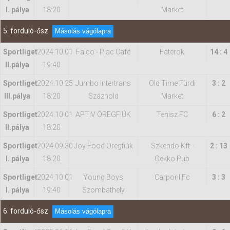
I. pálya
18:20
Market
5. forduló-ősz
Másolás vágólapra
Sportliget
2024.10.01
Falco - Piac Café
Faterok
14 : 4
II.pálya
19:40
Sportliget
2024.10.25
Jumbo Intertrans
Old Time Fürdi
3 : 2
IIl.pálya
18:20
Százhold
Market
Sportliget
2024.10.01
APTIV ÖREGFIÚK
Tenisz FC
6 : 2
II.pálya
18:20
Sportliget
2024.09.30
Joy Food Öregfiúk
Szkendo Kft -
2 : 13
I. pálya
18:20
Gekko Pub
Sportliget
2024.10.01
Young Boys
Carporil Fc
3 : 3
I. pálya
19:40
Szombathely
6. forduló-ősz
Másolás vágólapra