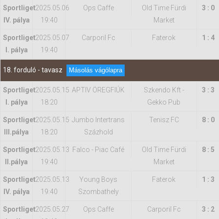
Sportliget
2025.05.06
Ops Caffe
Old Time Fürdi
3 : 0
IV. pálya
19:40
Market
Sportliget
2025.05.07
Carporil Fc
Faterok
1 : 4
I. pálya
19:40
18. forduló - tavasz
Másolás vágólapra
Sportliget
2025.05.15
APTIV ÖREGFIÚK
Szkendo Kft -
3 : 3
I. pálya
18:20
Gekko Pub
Sportliget
2025.05.15
Jumbo Intertrans
Tenisz FC
8 : 0
IIl.pálya
18:20
Százhold
Sportliget
2025.05.13
Falco - Piac Café
Old Time Fürdi
8 : 5
II.pálya
19:40
Market
Sportliget
2025.05.13
Young Boys
Faterok
1 : 3
IV. pálya
19:40
Szombathely
Sportliget
2025.05.27
Ops Caffe
Carporil Fc
3 : 2