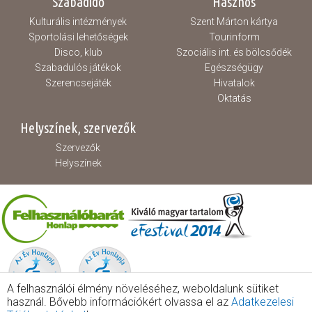
Szabadidő
Hasznos
Kulturális intézmények
Szent Márton kártya
Sportolási lehetőségek
Tourinform
Disco, klub
Szociális int. és bölcsődék
Szabadulós játékok
Egészségügy
Szerencsejáték
Hivatalok
Oktatás
Helyszínek, szervezők
Szervezők
Helyszínek
A felhasználói élmény növeléséhez, weboldalunk sütiket
használ. Bővebb információkért olvassa el az
Adatkezelesi