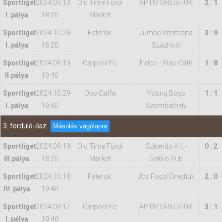
Sportliget
2024.09.10
Old Time Fürdi
APTIV ÖREGFIÚK
2 : 1
I. pálya
18:20
Market
Sportliget
2024.10.29
Faterok
Jumbo Intertrans
3 : 9
I. pálya
18:20
Százhold
Sportliget
2024.09.10
Carporil Fc
Falco - Piac Café
1 : 8
II.pálya
19:40
Sportliget
2024.10.29
Ops Caffe
Young Boys
1 : 1
I. pálya
19:40
Szombathely
3. forduló-ősz
Másolás vágólapra
Sportliget
2024.09.19
Old Time Fürdi
Szkendo Kft -
0 : 2
IIl.pálya
18:20
Market
Gekko Pub
Sportliget
2024.10.18
Faterok
Joy Food Öregfiúk
2 : 0
IV. pálya
19:40
Sportliget
2024.09.17
Carporil Fc
APTIV ÖREGFIÚK
3 : 1
I. pálya
19:40