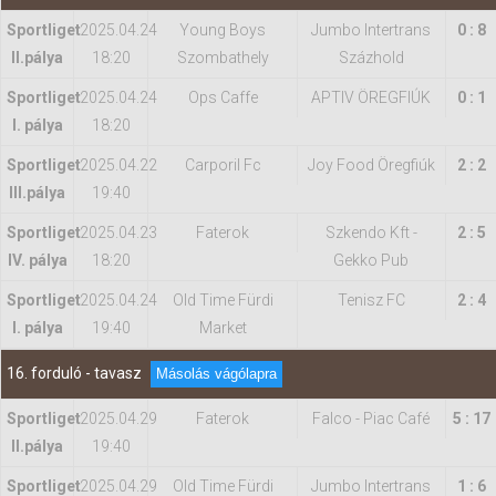
Sportliget
2025.04.24
Young Boys
Jumbo Intertrans
0 : 8
II.pálya
18:20
Szombathely
Százhold
Sportliget
2025.04.24
Ops Caffe
APTIV ÖREGFIÚK
0 : 1
I. pálya
18:20
Sportliget
2025.04.22
Carporil Fc
Joy Food Öregfiúk
2 : 2
IIl.pálya
19:40
Sportliget
2025.04.23
Faterok
Szkendo Kft -
2 : 5
IV. pálya
18:20
Gekko Pub
Sportliget
2025.04.24
Old Time Fürdi
Tenisz FC
2 : 4
I. pálya
19:40
Market
16. forduló - tavasz
Másolás vágólapra
Sportliget
2025.04.29
Faterok
Falco - Piac Café
5 : 17
II.pálya
19:40
Sportliget
2025.04.29
Old Time Fürdi
Jumbo Intertrans
1 : 6