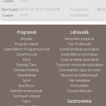
I. pálya
19:40
Sportliget
2025.06.10
APTIV ÖREGFIÚK
Young Boys
12 : 2
II.pálya
18:15
Szombathely
Programok
Látnivalók
Aktuális
Nevezetes polgárok
Program naptár
Top 10 látnivaló
Szent Márton Programsorozat
Római emlékek nyomában
Zene/Koncert
Szent Márton nyomában
Mozi
Zsidó emlékek nyomában
Színház/Tánc
Tudósok, művészek nyomában
Előadás/Kiállítás
Szombathely régen és most
Gyerekeknek
Múzeumok, kiállítóhelyek
Sport
Fák ölelésében
Buli/Disco
Víz közelben
Kiemelt rendezvények
Összes látnivaló
Tanfolyam, képzés
Gasztronómia
Tábor