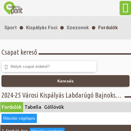
Aktuális
Sport
Kispályás Foci
Szezonok
Fordulók
Programok
Csapat kereső
Látnivalók
Gasztronómia
Keresés
Szállás
2024-25 Városi Kispályás Labdarúgó Bajnokság - Fordulók - Öregfiúk csoport
Fordulók
Tabella
Góllövők
Sport
Másolás vágólapra
Szabadidő