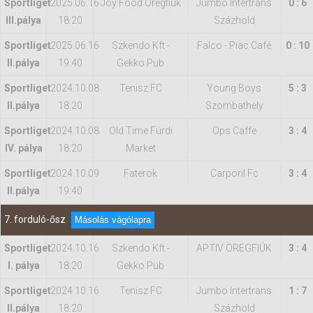
Sportliget
2025.06.16
Joy Food Öregfiúk
Jumbo Intertrans
0 : 6
IIl.pálya
18:20
Százhold
Sportliget
2025.06.16
Szkendo Kft -
Falco - Piac Café
0 : 10
II.pálya
19:40
Gekko Pub
Sportliget
2024.10.08
Tenisz FC
Young Boys
5 : 3
II.pálya
18:20
Szombathely
Sportliget
2024.10.08
Old Time Fürdi
Ops Caffe
3 : 4
IV. pálya
18:20
Market
Sportliget
2024.10.09
Faterok
Carporil Fc
3 : 4
II.pálya
19:40
7. forduló-ősz
Másolás vágólapra
Sportliget
2024.10.16
Szkendo Kft -
APTIV ÖREGFIÚK
3 : 4
I. pálya
18:20
Gekko Pub
Sportliget
2024.10.16
Tenisz FC
Jumbo Intertrans
1 : 7
II.pálya
18:20
Százhold