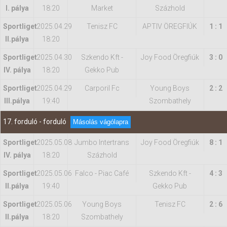
I. pálya
18:20
Market
Százhold
Sportliget
2025.04.29
Tenisz FC
APTIV ÖREGFIÚK
1 : 1
II.pálya
18:20
Sportliget
2025.04.30
Szkendo Kft -
Joy Food Öregfiúk
3 : 0
IV. pálya
18:20
Gekko Pub
Sportliget
2025.04.29
Carporil Fc
Young Boys
2 : 2
IIl.pálya
19:40
Szombathely
17. forduló - forduló
Másolás vágólapra
Sportliget
2025.05.08
Jumbo Intertrans
Joy Food Öregfiúk
8 : 1
IV. pálya
18:20
Százhold
Sportliget
2025.05.06
Falco - Piac Café
Szkendo Kft -
4 : 3
II.pálya
19:40
Gekko Pub
Sportliget
2025.05.06
Young Boys
Tenisz FC
2 : 6
II.pálya
18:20
Szombathely