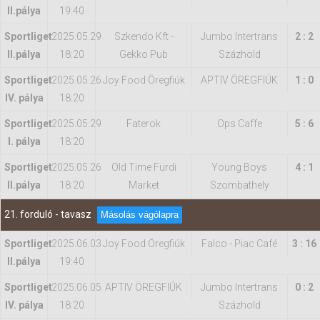
II.pálya
19:40
Sportliget
2025.05.29
Szkendo Kft -
Jumbo Intertrans
2 : 2
II.pálya
18:20
Gekko Pub
Százhold
Sportliget
2025.05.26
Joy Food Öregfiúk
APTIV ÖREGFIÚK
1 : 0
IV. pálya
18:20
Sportliget
2025.05.29
Faterok
Ops Caffe
5 : 6
I. pálya
18:20
Sportliget
2025.05.26
Old Time Fürdi
Young Boys
4 : 1
II.pálya
18:20
Market
Szombathely
21. forduló - tavasz
Másolás vágólapra
Sportliget
2025.06.03
Joy Food Öregfiúk
Falco - Piac Café
3 : 16
II.pálya
19:40
Sportliget
2025.06.05
APTIV ÖREGFIÚK
Jumbo Intertrans
0 : 2
IV. pálya
18:20
Százhold