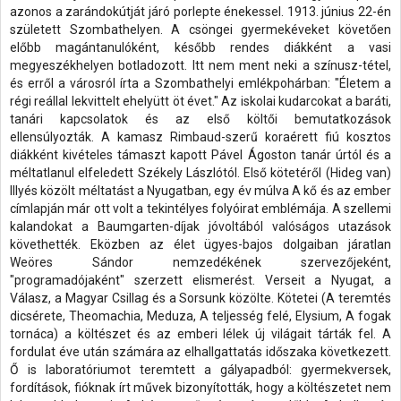
azonos a zarándokútját járó porlepte énekessel. 1913. június 22-én
született Szombathelyen. A csöngei gyermekéveket követően
előbb magántanulóként, később rendes diákként a vasi
megyeszékhelyen botladozott. Itt nem ment neki a színusz-tétel,
és erről a városról írta a Szombathelyi emlékpohárban: "Életem a
régi reállal lekvittelt ehelyütt öt évet." Az iskolai kudarcokat a baráti,
tanári kapcsolatok és az első költői bemutatkozások
ellensúlyozták. A kamasz Rimbaud-szerű koraérett fiú kosztos
diákként kivételes támaszt kapott Pável Ágoston tanár úrtól és a
méltatlanul elfeledett Székely Lászlótól. Első kötetéről (Hideg van)
Illyés közölt méltatást a Nyugatban, egy év múlva A kő és az ember
címlapján már ott volt a tekintélyes folyóirat emblémája. A szellemi
kalandokat a Baumgarten-díjak jóvoltából valóságos utazások
követhették. Eközben az élet ügyes-bajos dolgaiban járatlan
Weöres Sándor nemzedékének szervezőjeként,
"programadójaként" szerzett elismerést. Verseit a Nyugat, a
Válasz, a Magyar Csillag és a Sorsunk közölte. Kötetei (A teremtés
dicsérete, Theomachia, Meduza, A teljesség felé, Elysium, A fogak
tornáca) a költészet és az emberi lélek új világait tárták fel. A
fordulat éve után számára az elhallgattatás időszaka következett.
Ő is laboratóriumot teremtett a gályapadból: gyermekversek,
fordítások, fióknak írt művek bizonyították, hogy a költészetet nem