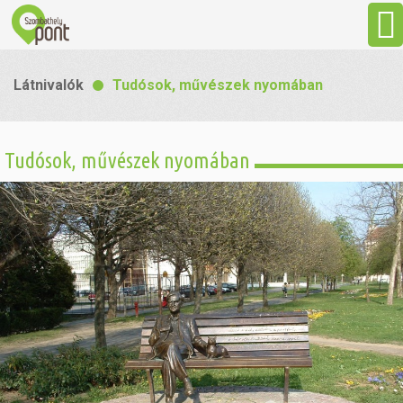
Aktuális
Látnivalók
Tudósok, művészek nyomában
Programok
Tudósok, művészek nyomában
Látnivalók
Gasztronómia
Szállás
Sport
Szabadidő