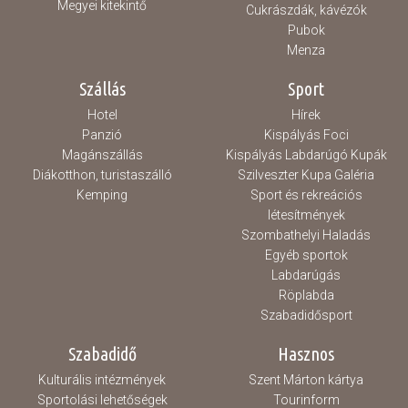
Megyei kitekintő
Cukrászdák, kávézók
Pubok
Menza
Szállás
Sport
Hotel
Hírek
Panzió
Kispályás Foci
Magánszállás
Kispályás Labdarúgó Kupák
Diákotthon, turistaszálló
Szilveszter Kupa Galéria
Kemping
Sport és rekreációs
létesítmények
Szombathelyi Haladás
Egyéb sportok
Labdarúgás
Röplabda
Szabadidősport
Szabadidő
Hasznos
Kulturális intézmények
Szent Márton kártya
Sportolási lehetőségek
Tourinform