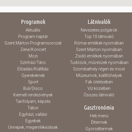
Programok
Látnivalók
Aktuális
Nevezetes polgárok
Program naptár
Top 10 látnivaló
Szent Márton Programsorozat
Római emlékek nyomában
Zene/Koncert
Szent Márton nyomában
Mozi
Zsidó emlékek nyomában
Színház/Tánc
Tudósok, művészek nyomában
Előadás/Kiállítás
Szombathely régen és most
Gyerekeknek
Múzeumok, kiállítóhelyek
Sport
Fák ölelésében
Buli/Disco
Víz közelben
Kiemelt rendezvények
Összes látnivaló
Tanfolyam, képzés
Gasztronómia
Tábor
Egyházi, vallási
Heti menü
Egyebek
Éttermek
Ünnepek, megemlékezések
Gyorséttermek