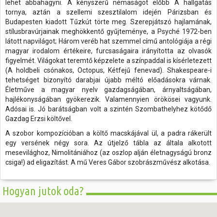
lehet abbahagyni. A kényszerű némaságot előbb A hallgatás
tornya, aztán a szellemi szesztilalom idején Párizsban és
Budapesten kiadott Tűzkút törte meg. Szerepjátszó hajlamának,
stílusbravúrjainak meghökkentő gyűjteménye, a Psyché 1972-ben
látott napvilágot; Három veréb hat szemmel című antológiája a régi
magyar irodalom értékeire, furcsaságaira irányította az olvasók
figyelmét. Világokat teremtő képzelete a színpaddal is kísérletezett
(A holdbeli csónakos, Octopus, Kétfejű fenevad). Shakespeare-i
tehetséget bizonyító darabjai újabb méltó előadásokra várnak.
Életműve a magyar nyelv gazdagságában, árnyaltságában,
hajlékonyságában gyökerezik. Valamennyien örökösei vagyunk.
Adósai is. Jó barátságban volt a szintén Szombathelyhez kötődő
Gazdag Erzsi költővel.
A szobor kompozícióban a költő macskájával ül, a padra rákerült
egy versének négy sora. Az útjelző tábla az általa alkotott
mesevilághoz, Nimolitániához (az oszlop alján életnagyságú bronz
csiga!) ad eligazítást. A mű Veres Gábor szobrászművész alkotása.
Hogyan jutok oda?