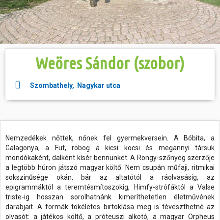
Hasznos
Weöres Sándor (szobor)
Szombathely, Nagykar utca
Nemzedékek nőttek, nőnek fel gyermekversein. A Bóbita, a
Galagonya, a Fut, robog a kicsi kocsi és megannyi társuk
mondókaként, dalként kísér bennünket. A Rongy-szőnyeg szerzője
a legtöbb húron játszó magyar költő. Nem csupán műfaji, ritmikai
sokszínűsége okán, bár az altatótól a ráolvasásig, az
epigrammáktól a teremtésmítoszokig, Himfy-strófáktól a Valse
triste-ig hosszan sorolhatnánk kimeríthetetlen életművének
darabjait. A formák tökéletes birtoklása meg is téveszthetné az
olvasót: a játékos költő, a próteuszi alkotó, a magyar Orpheus