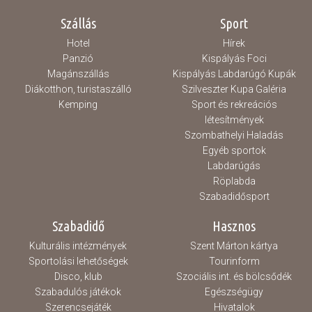
Szállás
Sport
Hotel
Hírek
Panzió
Kispályás Foci
Magánszállás
Kispályás Labdarúgó Kupák
Diákotthon, turistaszálló
Szilveszter Kupa Galéria
Kemping
Sport és rekreációs
létesítmények
Szombathelyi Haladás
Egyéb sportok
Labdarúgás
Röplabda
Szabadidősport
Szabadidő
Hasznos
Kulturális intézmények
Szent Márton kártya
Sportolási lehetőségek
Tourinform
Disco, klub
Szociális int. és bölcsődék
Szabadulós játékok
Egészségügy
Szerencsejáték
Hivatalok