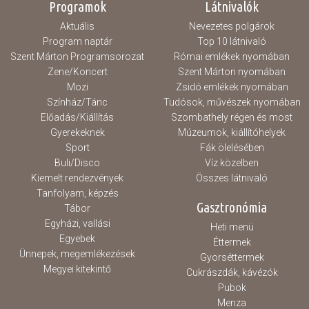
Programok
Látnivalók
Aktuális
Nevezetes polgárok
Program naptár
Top 10 látnivaló
Szent Márton Programsorozat
Római emlékek nyomában
Zene/Koncert
Szent Márton nyomában
Mozi
Zsidó emlékek nyomában
Színház/Tánc
Tudósok, művészek nyomában
Előadás/Kiállítás
Szombathely régen és most
Gyerekeknek
Múzeumok, kiállítóhelyek
Sport
Fák ölelésében
Buli/Disco
Víz közelben
Kiemelt rendezvények
Összes látnivaló
Tanfolyam, képzés
Gasztronómia
Tábor
Egyházi, vallási
Heti menü
Egyebek
Éttermek
Ünnepek, megemlékezések
Gyorséttermek
Megyei kitekintő
Cukrászdák, kávézók
Pubok
Menza