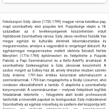
Felsőszopori Szily János (1735-1799) magyar római katolikus pap,
majd szombathely első püspöke lett. Püspöksége idején a 18.
században az ő tevékenységeinek köszönhetően indult
fejlődésnek Szombathely városa. Szily János nevéhez fűződik Vas
megye egyházi és kulturális életének kibontakoztatása és
megszervezése, amelyre a vagyonából is rengeteget áldozott. Az
egyházmegye megszervezése mellett idehívta Bécsből Hefele
Menyhért (1716-1794) építőmestert és felépíttette a Püspöki
Palotát, a Papi Szemináriumot és a Keltz-Adelffy árvaházat. A
szombathelyi Székesegyház is Szily Jánosnak köszönhető. A
szobor mögött az Eölbey-ház áll, amely létezése részben szintén
Szily érdeme. 1791-ben értékes könyvtárat adományozott a
szemináriumnak. 1793-ban megalapította a Királyi Líceumot, ahol
rövidesen elkezdődhetett a tanítás. Ő alapította a szombathelyi
könyvnyomdát. A szemináriumban – melynek felépítését legfőbb
feladatának tekintette –, felügyelete alatt kiváló professzorok
tanították a növendék papokat és teológusokat. Szily működésével
Szombathely az egyházi műveltség és szellemi élet központja lett.