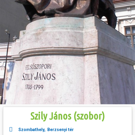
Hasznos
Szily János (szobor)
Szombathely, Berzsenyi tér