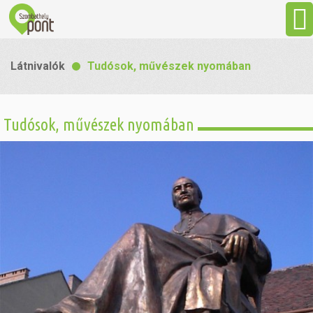
Aktuális
Látnivalók
Tudósok, művészek nyomában
Programok
Tudósok, művészek nyomában
Látnivalók
Gasztronómia
Szállás
Sport
Szabadidő