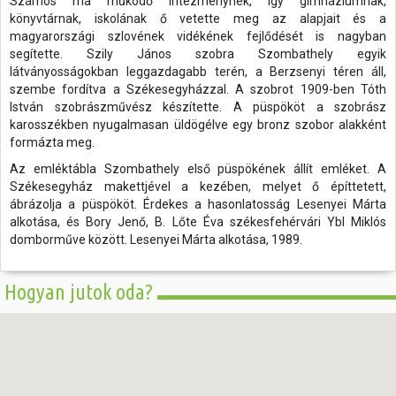
Számos ma működő intézménynek, így gimnáziumnak,
könyvtárnak, iskolának ő vetette meg az alapjait és a
magyarországi szlovének vidékének fejlődését is nagyban
segítette. Szily János szobra Szombathely egyik
látványosságokban leggazdagabb terén, a Berzsenyi téren áll,
szembe fordítva a Székesegyházzal. A szobrot 1909-ben Tóth
István szobrászművész készítette. A püspököt a szobrász
karosszékben nyugalmasan üldögélve egy bronz szobor alakként
formázta meg.
Az emléktábla Szombathely első püspökének állít emléket. A
Székesegyház makettjével a kezében, melyet ő építtetett,
ábrázolja a püspököt. Érdekes a hasonlatosság Lesenyei Márta
alkotása, és Bory Jenő, B. Lőte Éva székesfehérvári Ybl Miklós
domborműve között. Lesenyei Márta alkotása, 1989.
Hogyan jutok oda?