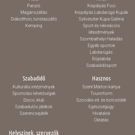
Panzió
Kispályás Foci
Magánszállás
Kispályás Labdarúgó Kupák
Diákotthon, turistaszálló
Szilveszter Kupa Galéria
Kemping
Sport és rekreációs
létesítmények
Szombathelyi Haladás
Egyéb sportok
Labdarúgás
Röplabda
Szabadidősport
Szabadidő
Hasznos
Kulturális intézmények
Szent Márton kártya
Sportolási lehetőségek
Tourinform
Disco, klub
Szociális int. és bölcsődék
Szabadulós játékok
Egészségügy
Szerencsejáték
Hivatalok
Oktatás
Helyszínek, szervezők