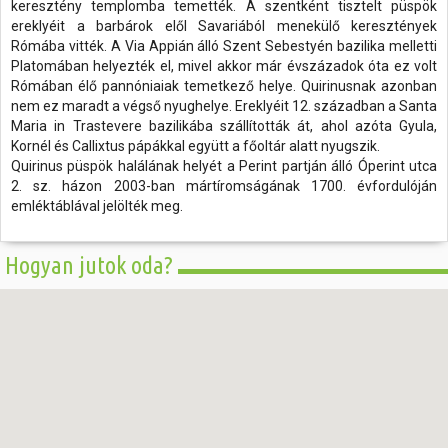
keresztény templomba temették. A szentként tisztelt püspök
ereklyéit a barbárok elől Savariából menekülő keresztények
Rómába vitték. A Via Appián álló Szent Sebestyén bazilika melletti
Platomában helyezték el, mivel akkor már évszázadok óta ez volt
Rómában élő pannóniaiak temetkező helye. Quirinusnak azonban
nem ez maradt a végső nyughelye. Ereklyéit 12. században a Santa
Maria in Trastevere bazilikába szállították át, ahol azóta Gyula,
Kornél és Callixtus pápákkal együtt a főoltár alatt nyugszik.
Quirinus püspök halálának helyét a Perint partján álló Óperint utca
2. sz. házon 2003-ban mártíromságának 1700. évfordulóján
emléktáblával jelölték meg.
Hogyan jutok oda?