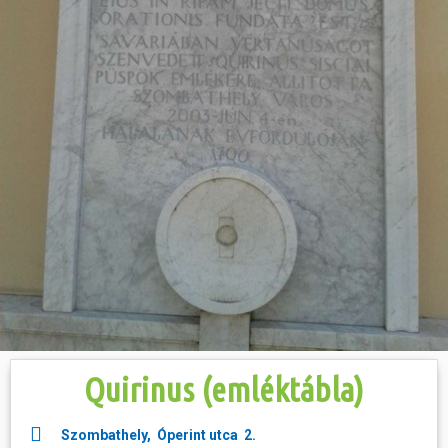
Hasznos
Quirinus (emléktábla)
Szombathely, Óperint utca 2.