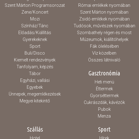
Szent Márton Programsorozat
Római emlékek nyomában
Zene/Koncert
Szent Márton nyomában
Mozi
Zsidó emlékek nyomában
Színház/Tánc
Tudósok, művészek nyomában
Előadás/Kiállítás
Szombathely régen és most
Gyerekeknek
Múzeumok, kiállítóhelyek
Sport
Fák ölelésében
Buli/Disco
Víz közelben
Kiemelt rendezvények
Összes látnivaló
Tanfolyam, képzés
Gasztronómia
Tábor
Egyházi, vallási
Heti menü
Egyebek
Éttermek
Ünnepek, megemlékezések
Gyorséttermek
Megyei kitekintő
Cukrászdák, kávézók
Pubok
Menza
Szállás
Sport
Hotel
Hírek