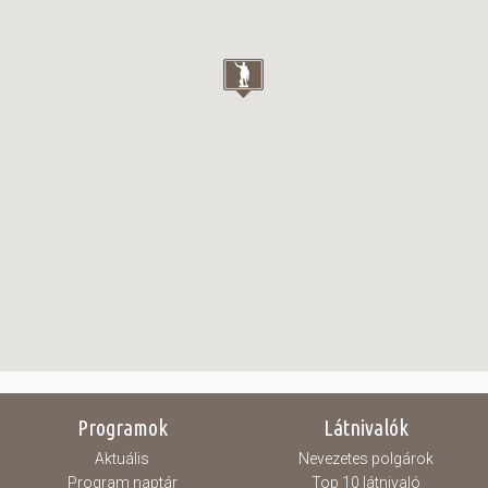
Programok
Látnivalók
Aktuális
Nevezetes polgárok
Program naptár
Top 10 látnivaló