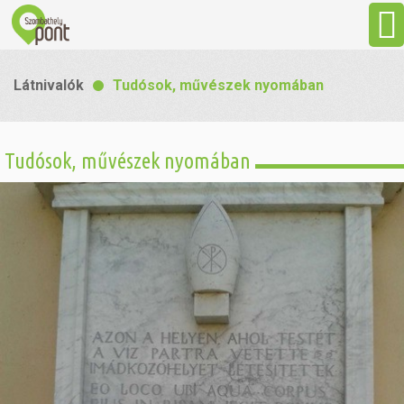
Aktuális
Látnivalók
Tudósok, művészek nyomában
Programok
Tudósok, művészek nyomában
Látnivalók
Gasztronómia
Szállás
Sport
Szabadidő