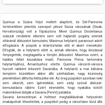
Quirinus a Száva folyó mellett alapított, és Dél-Pannonia
történetében jelentős szerepet játszó Siscia városának (Sisak,
Horvátország) volt a főpásztora. Mivel Quirinus Diocletianus
császár rendelete ellenére sem volt hajlandó pogány istenek
oltáránál áldozatot bemutatni, Maximus helytartó parancsot adott
elfogására. A püspök a letartóztatás elől el akart menekülni.
Elfogták, de a helytartó előtt is, annak ellenére, hogy kínzással
fenyegették, megtagadta a tömjén áldozatot. Maximus ezért, a
halálos ítélet kiszabása miatt, Pannonia Prima tartomány
helytartójához, Amantiushoz vitette. Quirinus városról-városra
hurcolt rabként érkezett Savariába. A helytartó a mai kálvária
templom közelében akkor álló színházban, nagy közönség
jelenlétében állította ítélőszéke elé. Az öreg püspököt azonban neki
sem sikerült, sem ígéretekkel, sem szép szóval áldozat-
bemutatásra rábírni. Ezért elrendelte, hogy nyakába kötött
malomkővel dobják a Savaria (Perint) patakba.
Savaria keresztényei a holttest megtalálásának helyszínén
imakápolnát létesítettek, a püspököt pedig a városfalon kívül álló