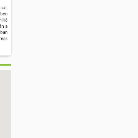
sát,
ében
llió
án a
zban
ress