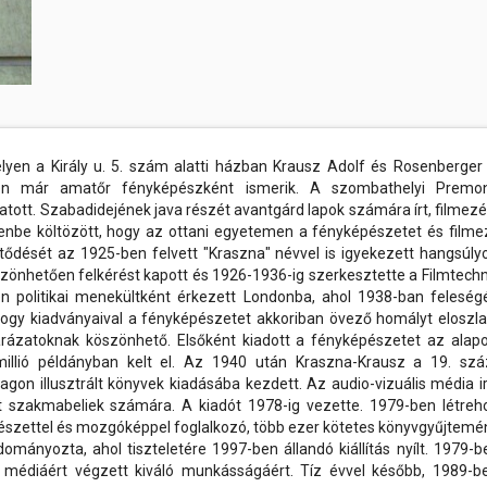
yen a Király u. 5. szám alatti házban Krausz Adolf és Rosenberger 
n már amatőr fényképészként ismerik. A szombathelyi Premon
ott. Szabadidejének java részét avantgárd lapok számára írt, filmezé
chenbe költözött, hogy az ottani egyetemen a fényképészetet és filme
dését az 1925-ben felvett "Kraszna" névvel is igyekezett hangsúlyo
köszönhetően felkérést kapott és 1926-1936-ig szerkesztette a Filmtechni
 politikai menekültként érkezett Londonba, ahol 1938-ban feleségé
t, hogy kiadványaival a fényképészetet akkoriban övező homályt eloszla
arázatoknak köszönhető. Elsőként kiadott a fényképészetet az alapo
llió példányban kelt el. Az 1940 után Kraszna-Krausz a 19. szá
n illusztrált könyvek kiadásába kezdett. Az audio-vizuális média ir
 szakmabeliek számára. A kiadót 1978-ig vezette. 1979-ben létreh
szettel és mozgóképpel foglalkozó, több ezer kötetes könyvgyűjtemé
mányozta, ahol tiszteletére 1997-ben állandó kiállítás nyílt. 1979-b
, a médiáért végzett kiváló munkásságáért. Tíz évvel később, 1989-b