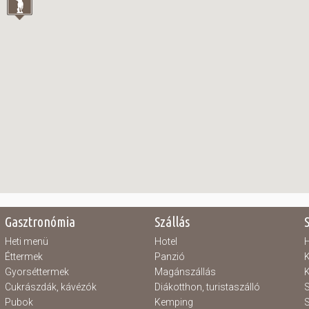
Gasztronómia
Szállás
Heti menü
Hotel
H
Éttermek
Panzió
K
Gyorséttermek
Magánszállás
K
Cukrászdák, kávézók
Diákotthon, turistaszálló
S
Pubok
Kemping
S