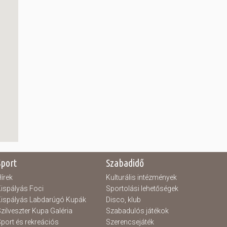
Sport
Szabadidő
írek
Kulturális intézmények
ispályás Foci
Sportolási lehetőségek
ispályás Labdarúgó Kupák
Disco, klub
zilveszter Kupa Galéria
Szabadulós játékok
port és rekreációs
Szerencsejáték