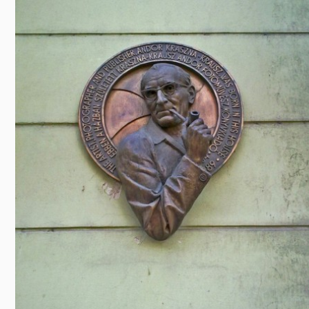
Előadás/Kiállítás
Egyéb spo
Tudóso
Gyerekeknek
nyomá
Labdarúgá
Sport
Szomba
Röplabda
most
Buli/Disco
Szabadidő
Múzeu
Kiemelt rendezvények
kiállít
Fák öl
Tanfolyam, képzés
Víz köz
Tábor
Összes látniv
Egyházi, vallási
Egyebek
Ünnepek,
megemlékezések
Megyei kitekintő