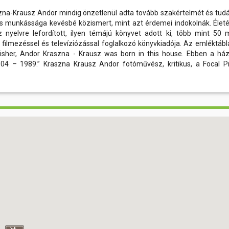
zna-Krausz Andor mindig önzetlenül adta tovább szakértelmét és tudá
és munkássága kevésbé közismert, mint azt érdemei indokolnák. Élet
nyelvre lefordított, ilyen témájú könyvet adott ki, több mint 50 mi
 filmezéssel és televíziózással foglalkozó könyvkiadója. Az emléktábl
blisher, Andor Kraszna - Krausz was born in this house. Ebben a há
04 – 1989.” Kraszna Krausz Andor fotóművész, kritikus, a Focal P