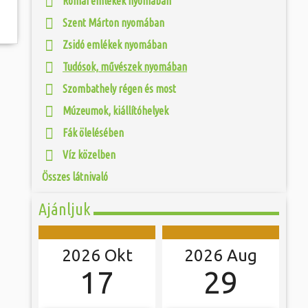
Római emlékek nyomában
 és szombat egy új valóság...
Jubileumi Év óta
Szent Márton nyomában
k fel Szombathely
ak, Európa egyik
ójában, egyben
Zsidó emlékek nyomában
ó mérkőzésén a
ülőhelyét. Római
ra. A találkozó
i értékekről hallva,
ett játékkal és
Tudósok, művészek nyomában
 vagy templomuk
ani a lépést a
togatva...
yüttessel....
Szombathely régen és most
Múzeumok, kiállítóhelyek
Fák ölelésében
Víz közelben
Összes látnivaló
Ajánljuk
2026 Okt
2026 Aug
17
29