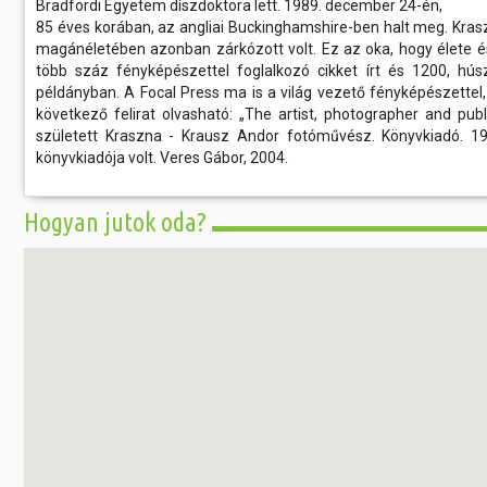
Bradfordi Egyetem díszdoktora lett. 1989. december 24-én,
85 éves korában, az angliai Buckinghamshire-ben halt meg. Kras
magánéletében azonban zárkózott volt. Ez az oka, hogy élete 
több száz fényképészettel foglalkozó cikket írt és 1200, húsz 
példányban. A Focal Press ma is a világ vezető fényképészettel,
következő felirat olvasható: „The artist, photographer and pu
született Kraszna - Krausz Andor fotóművész. Könyvkiadó. 19
könyvkiadója volt. Veres Gábor, 2004.
Hogyan jutok oda?