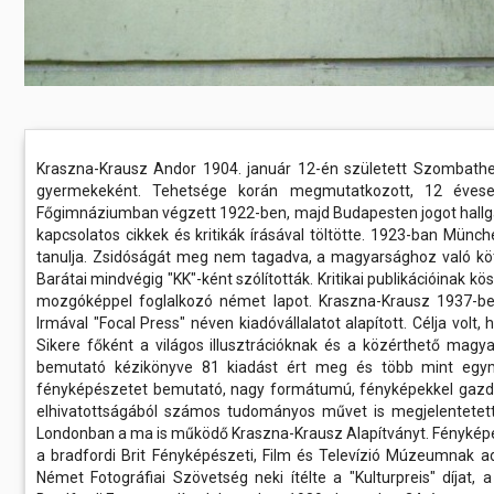
Kraszna-Krausz Andor 1904. január 12-én született Szombathel
gyermekeként. Tehetsége korán megmutatkozott, 12 évese
Főgimnáziumban végzett 1922-ben, majd Budapesten jogot hallgat
kapcsolatos cikkek és kritikák írásával töltötte. 1923-ban Mün
tanulja. Zsidóságát meg nem tagadva, a magyarsághoz való kötő
Barátai mindvégig "KK"-ként szólították. Kritikai publikációinak 
mozgóképpel foglalkozó német lapot. Kraszna-Krausz 1937-ben
Irmával "Focal Press" néven kiadóvállalatot alapított. Célja vol
Sikere főként a világos illusztrációknak és a közérthető magy
bemutató kézikönyve 81 kiadást ért meg és több mint egymi
fényképészetet bemutató, nagy formátumú, fényképekkel gazdago
elhivatottságából számos tudományos művet is megjelentetett
Londonban a ma is működő Kraszna-Krausz Alapítványt. Fényképé
a bradfordi Brit Fényképészeti, Film és Televízió Múzeumnak ado
Német Fotográfiai Szövetség neki ítélte a "Kulturpreis" díjat