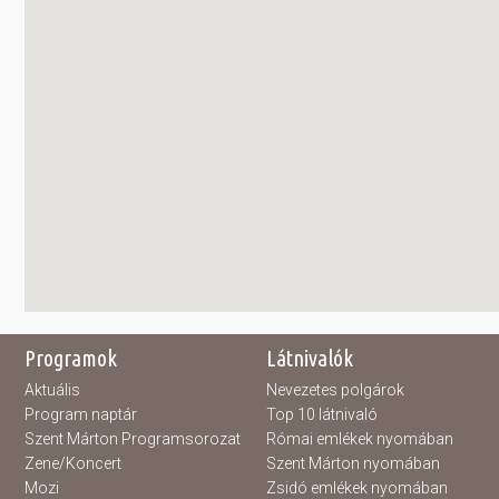
Programok
Látnivalók
Aktuális
Nevezetes polgárok
Program naptár
Top 10 látnivaló
Szent Márton Programsorozat
Római emlékek nyomában
Zene/Koncert
Szent Márton nyomában
Mozi
Zsidó emlékek nyomában