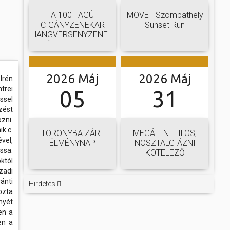
A 100 TAGÚ
MOVE - Szombathely
CIGÁNYZENEKAR
Sunset Run
HANGVERSENYZENEKARI
GÁLAKONCERTJE
2026 Máj
2026 Máj
Irén
trei
05
31
ssel
zést
zni.
k c.
TORONYBA ZÁRT
MEGÁLLNI TILOS,
vel,
ÉLMÉNYNAP
NOSZTALGIÁZNI
ssa.
KÖTELEZŐ
któl
zadi
ánti
Hirdetés
ozta
nyét
en a
en a