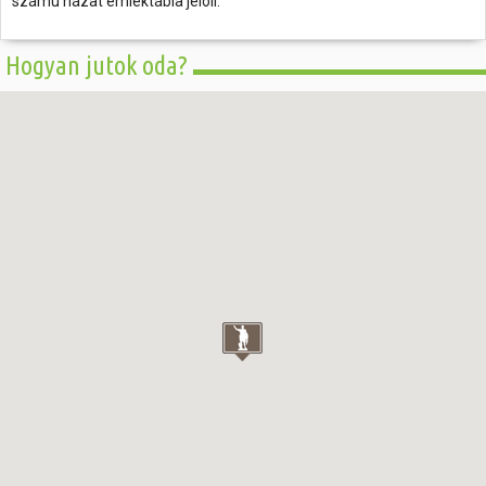
számú házat emléktábla jelöli.
Hogyan jutok oda?