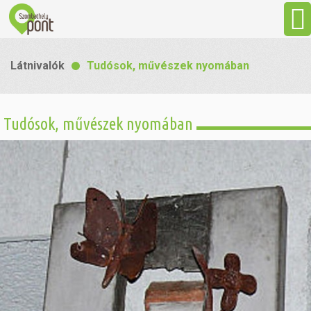
Aktuális
Látnivalók
Tudósok, művészek nyomában
Programok
Tudósok, művészek nyomában
Látnivalók
Gasztronómia
Szállás
Sport
Szabadidő