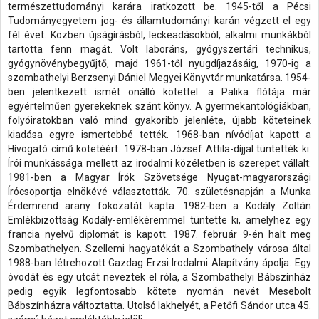
természettudományi karára iratkozott be. 1945-től a Pécsi
Tudományegyetem jog- és államtudományi karán végzett el egy
fél évet. Közben újságírásból, leckeadásokból, alkalmi munkákból
tartotta fenn magát. Volt laboráns, gyógyszertári technikus,
gyógynövénybegyűjtő, majd 1961-től nyugdíjazásáig, 1970-ig a
szombathelyi Berzsenyi Dániel Megyei Könyvtár munkatársa. 1954-
ben jelentkezett ismét önálló kötettel: a Palika flótája már
egyértelműen gyerekeknek szánt könyv. A gyermekantológiákban,
folyóiratokban való mind gyakoribb jelenléte, újabb köteteinek
kiadása egyre ismertebbé tették. 1968-ban nívódíjat kapott a
Hívogató című kötetéért. 1978-ban József Attila-díjjal tüntették ki.
Írói munkássága mellett az irodalmi közéletben is szerepet vállalt:
1981-ben a Magyar Írók Szövetsége Nyugat-magyarországi
Írócsoportja elnökévé választották. 70. születésnapján a Munka
Érdemrend arany fokozatát kapta. 1982-ben a Kodály Zoltán
Emlékbizottság Kodály-emlékéremmel tüntette ki, amelyhez egy
francia nyelvű diplomát is kapott. 1987. február 9-én halt meg
Szombathelyen. Szellemi hagyatékát a Szombathely városa által
1988-ban létrehozott Gazdag Erzsi Irodalmi Alapítvány ápolja. Egy
óvodát és egy utcát neveztek el róla, a Szombathelyi Bábszínház
pedig egyik legfontosabb kötete nyomán nevét Mesebolt
Bábszínházra változtatta. Utolsó lakhelyét, a Petőfi Sándor utca 45.