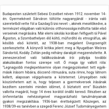
Budapesten született Sebesi Erzsébet néven 1912. november 14-
én. Gyermekéveit Sárváron töltötte nagyanyjánál - iránta való
szeretetből vette föl a Gazdag Erzsi nevet -, akinek mesélőkedve, a
természet világában való különös otthonossága indította talán első
verseinek megírására. Már elemi iskolás korában felfigyelt rá Pável
Ágoston, a Szombathelyen élő költő, műfordító és etnográfus, aki
később első kötetét, az 1938-ban megjelent Üvegcsengőt
szerkesztette. A könyvről kritika jelent meg a Nyugatban Weöres
Sándortól, Kodály Zoltán pedig néhány darabját megzenésítette. A
zeneszerzővel való találkozásának írói pályája további
alakulásában fontos szerepe volt. Ő maga így vallott róla:
"Legnagyobb meglepetésemre olyan megjegyzéseket tett egyik-
másik írásom hibáira, döccenő ritmusára, suta rímre, hogy látnom
kellett, alaposan végigolvasta a kötetemet. Lényegében neki
köszönhetem azt is, hogy teljesen a gyermekversek írásának
kezdtem szentelni minden időmet, ő bíztatott erre" Büszkén
vallotta magáról, hogy 14 éves korától önálló kereső. Részben az
önfenntartás nehézségeivel magyarázható tanulmányainak
gyakori megszakítása. 1936-ban érettségizett Kőszegen, az
1938/39-es tanévben a szegedi Ferenc József Tudományegyetem