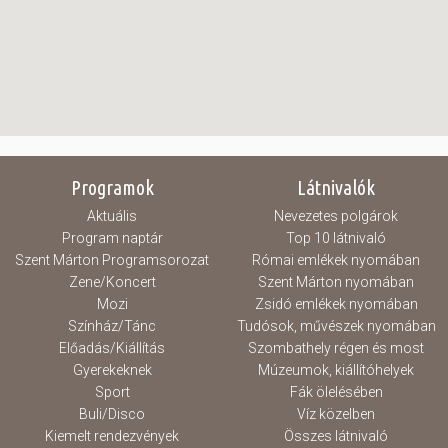
Programok
Látnivalók
Aktuális
Nevezetes polgárok
Program naptár
Top 10 látnivaló
Szent Márton Programsorozat
Római emlékek nyomában
Zene/Koncert
Szent Márton nyomában
Mozi
Zsidó emlékek nyomában
Színház/Tánc
Tudósok, művészek nyomában
Előadás/Kiállítás
Szombathely régen és most
Gyerekeknek
Múzeumok, kiállítóhelyek
Sport
Fák ölelésében
Buli/Disco
Víz közelben
Kiemelt rendezvények
Összes látnivaló