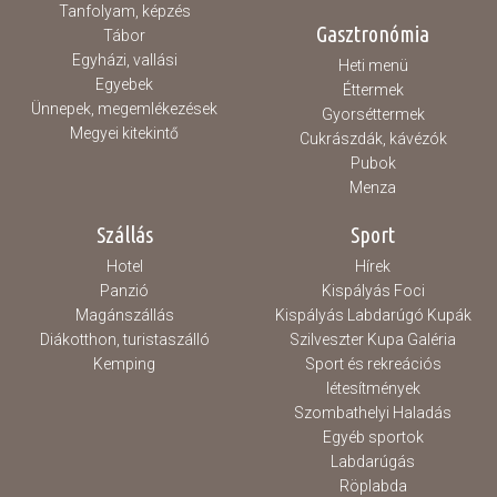
Tanfolyam, képzés
Gasztronómia
Tábor
Egyházi, vallási
Heti menü
Egyebek
Éttermek
Ünnepek, megemlékezések
Gyorséttermek
Megyei kitekintő
Cukrászdák, kávézók
Pubok
Menza
Szállás
Sport
Hotel
Hírek
Panzió
Kispályás Foci
Magánszállás
Kispályás Labdarúgó Kupák
Diákotthon, turistaszálló
Szilveszter Kupa Galéria
Kemping
Sport és rekreációs
létesítmények
Szombathelyi Haladás
Egyéb sportok
Labdarúgás
Röplabda