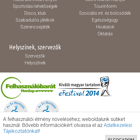
Sportolási lehetőségek
Tourinform
Disco, klub
Szociális int. és bölcsődék
Szabadulós játékok
Egészségügy
Szerencsejáték
Hivatalok
Oktatás
Helyszínek, szervezők
Szervezők
Helyszínek
A felhasználói élmény növeléséhez, weboldalunk sütiket
használ. Bővebb információkért olvassa el az
Adatkezelesi
Tájékoztatónkat
!