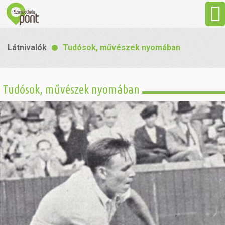
Aktuális
Látnivalók
Tudósok, művészek nyomában
Programok
Tudósok, művészek nyomában
Látnivalók
Gasztronómia
Szállás
Sport
Szabadidő