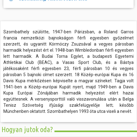
Szombathely szülötte, 1947-ben Párizsban, a Roland Garros
francia nemzetközi bajnokságon férfi egyesben győzelmet
szerzett, és ugyanitt Körmöczy Zsuzsával a vegyes párosban
harmadik helyezést ért el. 1948-ban Wimbledonban férfi egyesben
lett harmadik. A Budai Torna Egylet, a budapesti Egyetemi
Athletikai Club (BEAC), a Vasas Sport Club, és a Bástya
játékosaként férfi egyesben 23, férfi párosban 10 és vegyes
párosban 5 bajnoki címet szerzett. 18 Közép-európai Kupa és 16
Davis Kupa mérkőzésen képviselte a magyar színeket. Tagja volt
1941-ben a Közép-európai Kupát nyert, majd 1949-ben a Davis
Kupa Európai Zónájában harmadik helyezést elért hazai
együttesnek. A versenysporttól való visszavonulása után a Belga
Tenisz Szövetség ifjúsági szakfelügyelője lett; később
Münchenben oktatott. Szombathelyen 1993 óta utca viseli a nevét.
Hogyan jutok oda?