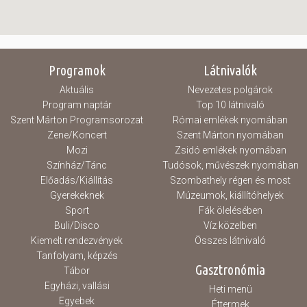
Programok
Látnivalók
Aktuális
Nevezetes polgárok
Program naptár
Top 10 látnivaló
Szent Márton Programsorozat
Római emlékek nyomában
Zene/Koncert
Szent Márton nyomában
Mozi
Zsidó emlékek nyomában
Színház/Tánc
Tudósok, művészek nyomában
Előadás/Kiállítás
Szombathely régen és most
Gyerekeknek
Múzeumok, kiállítóhelyek
Sport
Fák ölelésében
Buli/Disco
Víz közelben
Kiemelt rendezvények
Összes látnivaló
Tanfolyam, képzés
Gasztronómia
Tábor
Egyházi, vallási
Heti menü
Egyebek
Éttermek