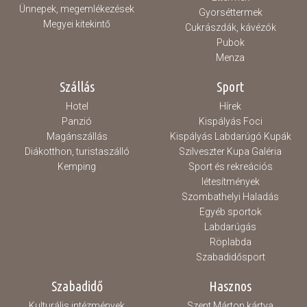
Ünnepek, megemlékezések
Gyorséttermek
Megyei kitekintő
Cukrászdák, kávézók
Pubok
Menza
Szállás
Sport
Hotel
Hírek
Panzió
Kispályás Foci
Magánszállás
Kispályás Labdarúgó Kupák
Diákotthon, turistaszálló
Szilveszter Kupa Galéria
Kemping
Sport és rekreációs
létesítmények
Szombathelyi Haladás
Egyéb sportok
Labdarúgás
Röplabda
Szabadidősport
Szabadidő
Hasznos
Kulturális intézmények
Szent Márton kártya