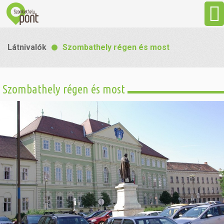
Aktuális
Látnivalók
Szombathely régen és most
Programok
Szombathely régen és most
Látnivalók
Gasztronómia
Szállás
Sport
Szabadidő