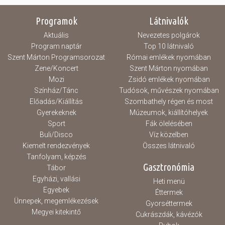
Programok
Látnivalók
Aktuális
Nevezetes polgárok
Program naptár
Top 10 látnivaló
Szent Márton Programsorozat
Római emlékek nyomában
Zene/Koncert
Szent Márton nyomában
Mozi
Zsidó emlékek nyomában
Színház/Tánc
Tudósok, művészek nyomában
Előadás/Kiállítás
Szombathely régen és most
Gyerekeknek
Múzeumok, kiállítóhelyek
Sport
Fák ölelésében
Buli/Disco
Víz közelben
Kiemelt rendezvények
Összes látnivaló
Tanfolyam, képzés
Gasztronómia
Tábor
Egyházi, vallási
Heti menü
Egyebek
Éttermek
Ünnepek, megemlékezések
Gyorséttermek
Megyei kitekintő
Cukrászdák, kávézók