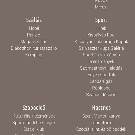
Pubok
Menza
Szállás
Sport
Hotel
Hírek
Panzió
Kispályás Foci
Magánszállás
Kispályás Labdarúgó Kupák
Diákotthon, turistaszálló
Szilveszter Kupa Galéria
Kemping
Sport és rekreációs
létesítmények
Szombathelyi Haladás
Egyéb sportok
Labdarúgás
Röplabda
Szabadidősport
Szabadidő
Hasznos
Kulturális intézmények
Szent Márton kártya
Sportolási lehetőségek
Tourinform
Disco, klub
Szociális int. és bölcsődék